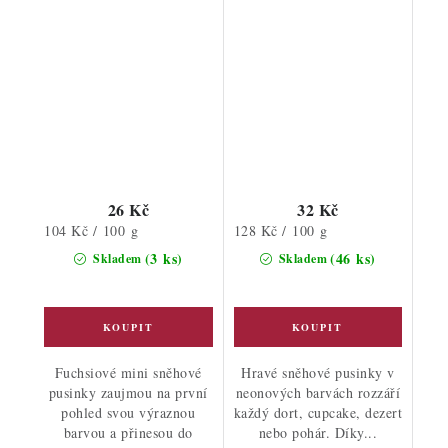
26 Kč
32 Kč
Měrná
Měrná
104 Kč / 100 g
128 Kč / 100 g
cena:
cena:
(3 ks)
(46 ks)
Skladem
Skladem
Fuchsiové mini sněhové
Hravé sněhové pusinky v
pusinky zaujmou na první
neonových barvách rozzáří
pohled svou výraznou
každý dort, cupcake, dezert
barvou a přinesou do
nebo pohár. Díky...