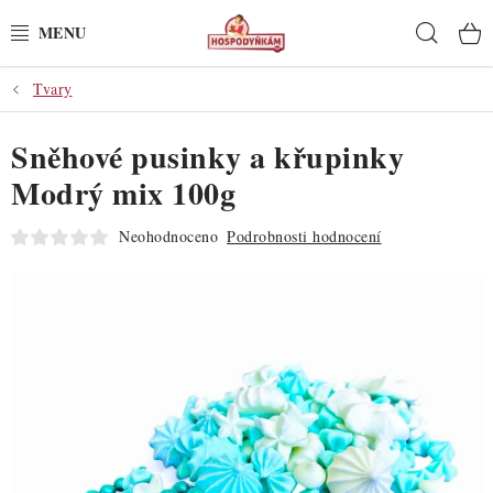
Přejít
Hleda
na
obsah
Tvary
POTŘEBY
Sněhové pusinky a křupinky
POMŮCKY
Modrý mix 100g
SUROVINY
Neohodnoceno
Podrobnosti hodnocení
DEKORACE
PRO OSLAVY
DO KUCHYNĚ
POCHUTINY