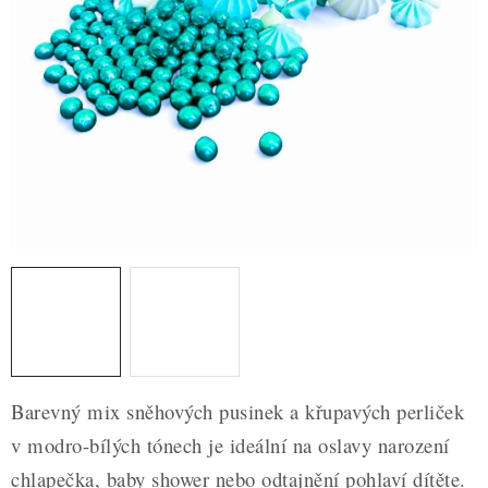
ZDRAVÉ PEČENÍ
DÁRKOVÉ POUKAZY
TÉMATICKÉ PRODUKTY
PROFI BALENÍ
NOVÉ ZBOŽÍ
ZNAČKY
Nepřevzetí zásilky na dobírku
Obchodní podmínky
Hodnocení obchodu
Blog
Moje objednávka
Barevný mix sněhových pusinek a křupavých perliček
Podmínky ochrany osobních údajů
v modro-bílých tónech je ideální na oslavy narození
chlapečka, baby shower nebo odtajnění pohlaví dítěte.