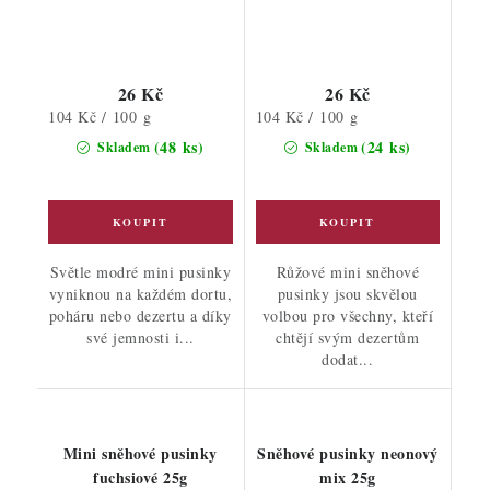
26 Kč
26 Kč
Měrná
Měrná
104 Kč / 100 g
104 Kč / 100 g
cena:
cena:
(48 ks)
(24 ks)
Skladem
Skladem
Světle modré mini pusinky
Růžové mini sněhové
vyniknou na každém dortu,
pusinky jsou skvělou
poháru nebo dezertu a díky
volbou pro všechny, kteří
své jemnosti i...
chtějí svým dezertům
dodat...
Mini sněhové pusinky
Sněhové pusinky neonový
fuchsiové 25g
mix 25g