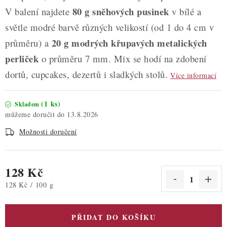
80 g sněhových pusinek
V balení najdete
v bílé a
světle modré barvě různých velikostí (od 1 do 4 cm v
20 g modrých křupavých metalických
průměru) a
perliček
o průměru 7 mm. Mix se hodí na zdobení
dortů, cupcakes, dezertů i sladkých stolů.
Více informací
(1 ks)
Skladem
13.8.2026
Možnosti doručení
128 Kč
Měrná cena:
128 Kč / 100 g
PŘIDAT DO KOŠÍKU