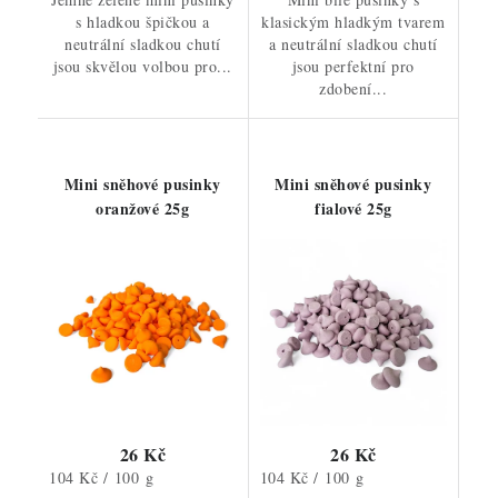
s hladkou špičkou a
klasickým hladkým tvarem
neutrální sladkou chutí
a neutrální sladkou chutí
jsou skvělou volbou pro...
jsou perfektní pro
zdobení...
Mini sněhové pusinky
Mini sněhové pusinky
oranžové 25g
fialové 25g
26 Kč
26 Kč
Měrná
Měrná
104 Kč / 100 g
104 Kč / 100 g