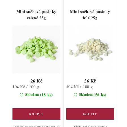
Mini sněhové pusinky
Mini sněhové pusinky
zelené 25g
bílé 25g
26 Kč
26 Kč
Měrná
Měrná
104 Kč / 100 g
104 Kč / 100 g
cena:
cena:
(18 ks)
(56 ks)
Skladem
Skladem
Jemné zelené mini pusinky
Mini bílé pusinky s