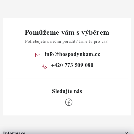
Pomůžeme vám s výběrem
Potřebujete s něčím poradit? Jsme tu pro vás!
info
@
hospodynkam.cz
+420 773 509 080
Z
á
Informace