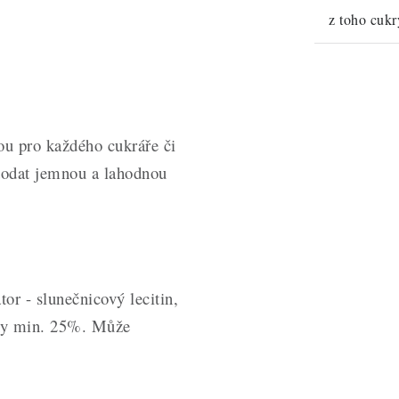
z toho cukr
ou pro každého cukráře či
dodat jemnou a lahodnou
tor - slunečnicový lecitin,
iny min. 25%. Může