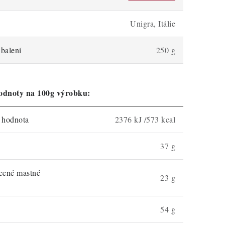
Unigra, Itálie
balení
250 g
odnoty na 100g výrobku:
á hodnota
2376 kJ /573 kcal
37 g
ycené mastné
23 g
54 g