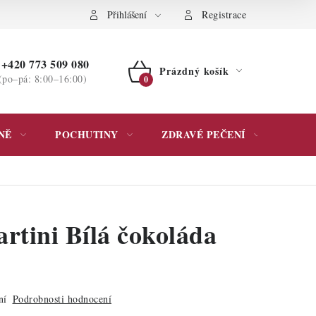
ochrany osobních údajů
Přihlášení
Registrace
+420 773 509 080
Prázdný košík
(po–pá: 8:00–16:00)
NÁKUPNÍ
KOŠÍK
NĚ
POCHUTINY
ZDRAVÉ PEČENÍ
DÁR
rtini Bílá čokoláda
ní
Podrobnosti hodnocení