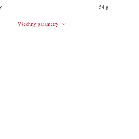
y
54 g
Všechny parametry