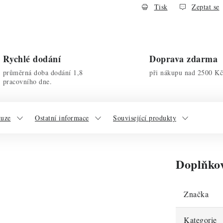
Tisk
Zeptat se
Rychlé dodání
Doprava zdarma
průměrná doba dodání 1,8
při nákupu nad 2500 Kč
pracovního dne.
kuze
Ostatní informace
Související produkty
Doplňko
Značka
Kategorie