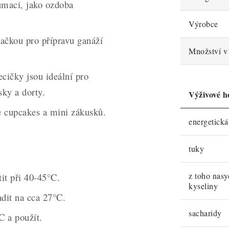
maci, jako ozdoba
Výrobce
ačkou pro přípravu ganáží
Množství v 
cičky jsou ideální pro
sky a dorty.
Výživové h
e cupcakes a mini zákusků.
energetick
tuky
z toho nas
it při 40-45°C.
kyseliny
dit na cca 27°C.
sacharidy
C a použít.