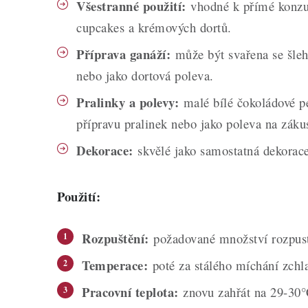
Všestranné použití:
vhodné k přímé konzu
cupcakes a krémových dortů.
Příprava ganáží:
může být svařena se šleh
nebo jako dortová poleva.
Pralinky a polevy:
malé bílé čokoládové pe
přípravu pralinek nebo jako poleva na záku
Dekorace:
skvělé jako samostatná dekorac
Použití:
Rozpuštění:
požadované množství rozpust
Temperace:
poté za stálého míchání zchla
Pracovní teplota:
znovu zahřát na 29-30°