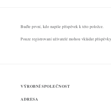
o
c
e
n
Buďte první, kdo napíše příspěvek k této položce.
í
Pouze registrovaní uživatelé mohou vkládat příspěvk
VÝROBNÍ SPOLEČNOST
ADRESA