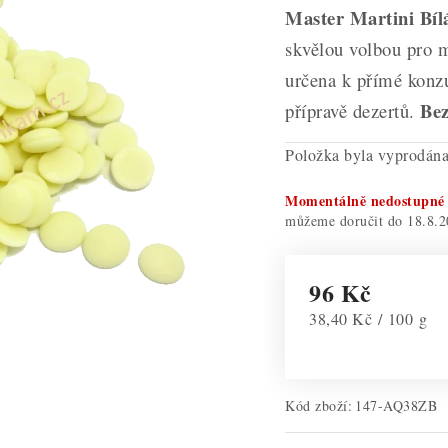
Master Martini Bíl
skvělou volbou pro m
určena k přímé konzu
Bez
přípravě dezertů.
Položka byla vyprodá
Momentálně nedostupné
18.8.2
96 Kč
Měrná cena:
38,40 Kč / 100 g
Kód zboží:
147-AQ38ZB