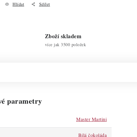
Hlídat
Sdílet
Zboží skladem
více jak 3500 položek
vé parametry
Master Martini
Bílá čokoláda