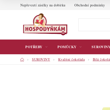
Přejít
Nepřevzetí zásilky na dobírku
Obchodní podmínky
na
obsah
POTŘEBY
POMŮCKY
SUROVIN
Domů
SUROVINY
Kvalitní čokoláda
Bílá čokol