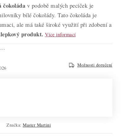
á čokoláda
v podobě malých peciček je
ilovníky bílé čokolády. Tato čokoláda je
maci, ale má také široké využití při zdobení a
lepkový produkt.
Více informací
na…
Možnosti doručení
026
Značka:
Master Martini