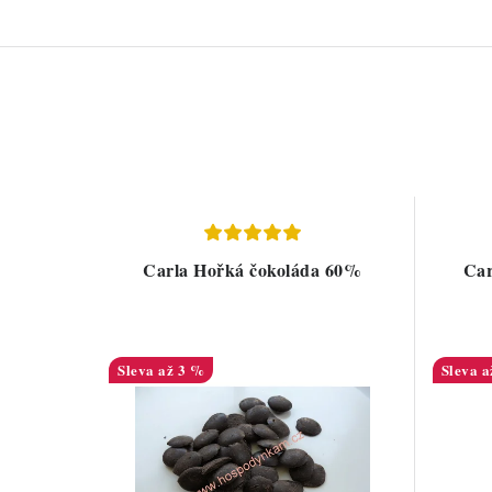
Carla Hořká čokoláda 60%
Car
až 3 %
a