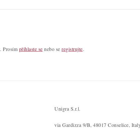
y. Prosím
přihlaste se
nebo se
registrujte
.
Unigra S.r.l.
via Gardizza 9/B, 48017 Conselice, Ital