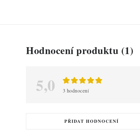
V
Hodnocení produktu (1)
ý
p
i
5,0
s
3 hodnocení
h
o
d
PŘIDAT HODNOCENÍ
n