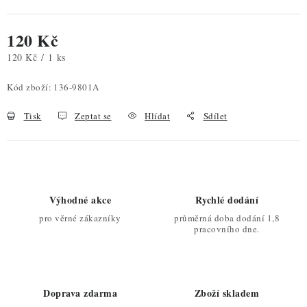
120 Kč
Měrná cena:
120 Kč / 1 ks
Kód zboží:
136-9801A
Tisk
Zeptat se
Hlídat
Sdílet
Výhodné akce
Rychlé dodání
pro věrné zákazníky
průměrná doba dodání 1,8
pracovního dne.
Doprava zdarma
Zboží skladem