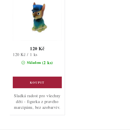
120 Kč
Měrná
120 Kč / 1 ks
cena:
(2 ks)
Skladem
Sladká radost pro všechny
děti - figurka z pravého
marcipánu, bez azobarviv.