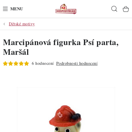
Přejít
Hleda
na
obsah
Dětské motivy
POTŘEBY
Marcipánová figurka Psí parta,
POMŮCKY
Maršál
SUROVINY
6 hodnocení
Podrobnosti hodnocení
DEKORACE
PRO OSLAVY
DO KUCHYNĚ
POCHUTINY