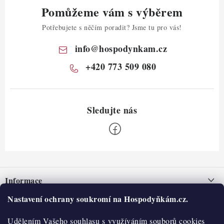
Pomůžeme vám s výběrem
Potřebujete s něčím poradit? Jsme tu pro vás!
info
@
hospodynkam.cz
+420 773 509 080
Z
á
Informace
p
a
Nastavení ochrany soukromí na Hospodyňkám.cz.
Nepřevzetí zásilky na dobírku
O nás
t
Obchodní podmínky
Udělením Vašeho souhlasu s využíváním souborů cookies