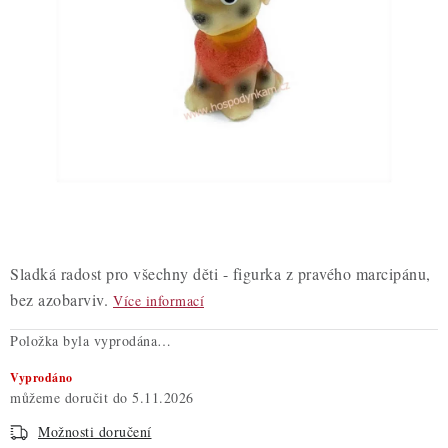
ZDRAVÉ PEČENÍ
DÁRKOVÉ POUKAZY
TÉMATICKÉ PRODUKTY
PROFI BALENÍ
NOVÉ ZBOŽÍ
ZNAČKY
Sladká radost pro všechny děti - figurka z pravého marcipánu,
bez azobarviv.
Více informací
Nepřevzetí zásilky na dobírku
Obchodní podmínky
Položka byla vyprodána…
Hodnocení obchodu
Blog
Moje objednávka
Vyprodáno
Podmínky ochrany osobních údajů
5.11.2026
Možnosti doručení