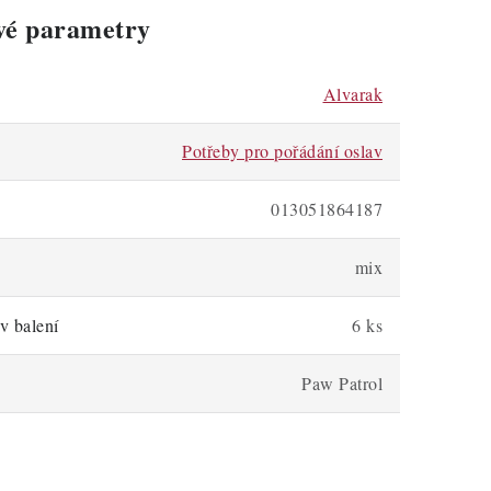
vé parametry
Alvarak
Potřeby pro pořádání oslav
013051864187
mix
v balení
6 ks
Paw Patrol