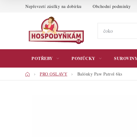
Přejít
Nepřevzetí zásilky na dobírku
Obchodní podmínky
na
obsah
POTŘEBY
POMŮCKY
SUROVIN
Domů
PRO OSLAVY
Balónky Paw Patrol 6ks