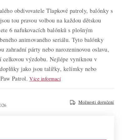
ého obdivovatele Tlapkové patroly, balónky s
jsou tou pravou volbou na každou dětskou
dete 6 nafukovacích balónků s plošným
íbeného animovaného seriálu. Tyto balónky
ou zahradní párty nebo narozeninovou oslavu,
dí celkovou výzdobu. Nejlépe vyniknou v
doplňky jako jsou talířky, kelímky nebo
Paw Patrol.
Více informací
Možnosti doručení
026