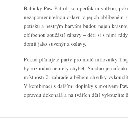
Balónky Paw Patrol jsou perfektní volbou, pok
nezapomenutelnou oslavu v jejich oblíbeném s
potisku a pestrým barvám budou nejen krásnou 
oblíbenou součástí zábavy – děti si s nimi rády
domů jako suvenýr z oslavy.
Pokud plánujete party pro malé milovníky Tlap
by rozhodně neměly chybět. Snadno je nafoukn
místnosti či zahradě a během chvilky vykouzlí
V kombinaci s dalšími doplňky s motivem Paw 
opravdu dokonalá a na tvářích dětí vykouzlíte