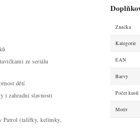
Doplňko
Značka
Kategorie
nků
EAN
tavičkami ze seriálu
Barvy
ornost dětí
Počet kusů 
y i zahradní slavnosti
Motiv
 Patrol (talířky, kelímky,