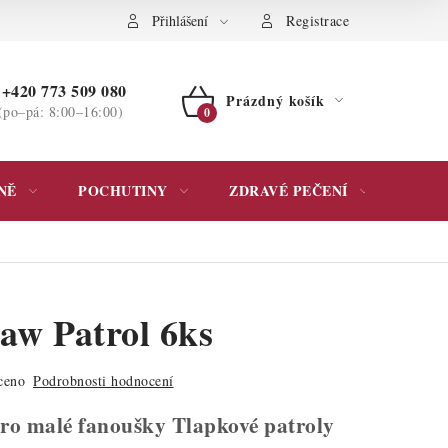
ochrany osobních údajů
Přihlášení
Registrace
+420 773 509 080
Prázdný košík
(po–pá: 8:00–16:00)
NÁKUPNÍ
KOŠÍK
NĚ
POCHUTINY
ZDRAVÉ PEČENÍ
DÁR
aw Patrol 6ks
ceno
Podrobnosti hodnocení
ro malé fanoušky Tlapkové patroly