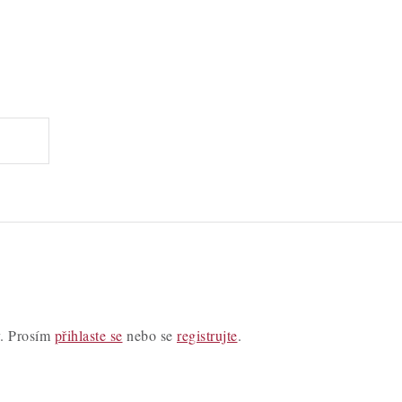
y. Prosím
přihlaste se
nebo se
registrujte
.