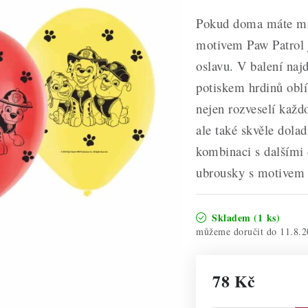
Pokud doma máte mal
motivem Paw Patrol 
oslavu. V balení naj
potiskem hrdinů obl
nejen rozveselí každ
ale také skvěle dola
kombinaci s dalšími 
ubrousky s motivem 
Skladem
(1 ks)
11.8.2
78 Kč
Měrná cena: