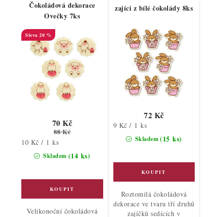
Čokoládová dekorace
zajíci z bílé čokolády 8ks
Ovečky 7ks
20 %
72 Kč
70 Kč
Měrná
9 Kč / 1 ks
88 Kč
cena:
(15 ks)
Skladem
Měrná
10 Kč / 1 ks
cena:
(14 ks)
Skladem
Roztomilá čokoládová
dekorace ve tvaru tří druhů
Velikonoční čokoládová
zajíčků sedících v