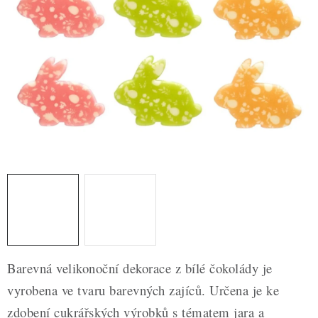
ZDRAVÉ PEČENÍ
DÁRKOVÉ POUKAZY
TÉMATICKÉ PRODUKTY
PROFI BALENÍ
NOVÉ ZBOŽÍ
ZNAČKY
Nepřevzetí zásilky na dobírku
Obchodní podmínky
Hodnocení obchodu
Blog
Moje objednávka
Barevná velikonoční dekorace z bílé čokolády je
Podmínky ochrany osobních údajů
vyrobena ve tvaru barevných zajíců. Určena je ke
zdobení cukrářských výrobků s tématem jara a