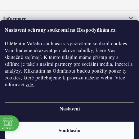
Z
á
Informace
p
a
Nastavení ochrany soukromí na Hospodyňkám.cz.
Nepřevzetí zásilky na dobírku
O nás
t
Obchodní podmínky
Udělením Vašeho souhlasu s využíváním souborů cookies
í
Historie
O nákupu
Vám budeme ukazovat jen takové nabídky, které Vás
Hodnocení obchodu
skutečně zajímají. K těmto údajům máme přístup my a
Kontakty
Reklamace a vratky
sdílíme je také s našimi partnery pro sociální média, inzerci a
Blog
analýzy. Kliknutím na Odmítnout budou použity pouze ty
cookies, které potřebujeme k provozu našeho webu. Více
Moje objednávka
Výdejní místa
informací
zde.
Podmínky ochrany osobních údajů
Cookies
Nastavení
Vydělávejte s námi
Copyright 2026
Hospodyňkám.cz
. Všechna práva vyhrazena.
Upravit nastavení
cookies
Velkoobchod
Zobrazit
Souhlasím
Vytvořil Shoptet