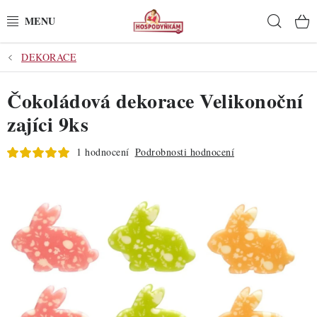
Přejít
Hleda
na
obsah
DEKORACE
POTŘEBY
Čokoládová dekorace Velikonoční
POMŮCKY
zajíci 9ks
SUROVINY
1 hodnocení
Podrobnosti hodnocení
DEKORACE
PRO OSLAVY
DO KUCHYNĚ
POCHUTINY