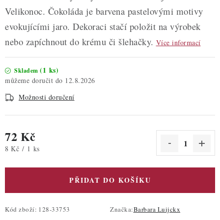
Velikonoc. Čokoláda je barvena pastelovými motivy
evokujícími jaro. Dekoraci stačí položit na výrobek
nebo zapíchnout do krému či šlehačky.
Více informací
(1 ks)
Skladem
12.8.2026
Možnosti doručení
72 Kč
Měrná cena:
8 Kč / 1 ks
PŘIDAT DO KOŠÍKU
Kód zboží:
128-33753
Značka:
Barbara Luijckx