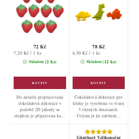
72 Kč
78 Kč
Měrná
Měrná
7,20 Kč / 1 ks
6,50 Kč / 1 ks
cena:
cena:
(2 ks)
(12 ks)
Skladem
Skladem
Do detailu propracovaná
Čokoládová dekorace pro
čokoládová dekorace v
kluky je vyrobena ve tvaru
podobě 2D jahody se
3 různých dinosaurů.
stopkou je připravena ke...
Určena je ke zdobení...
Günthart Velikonoční