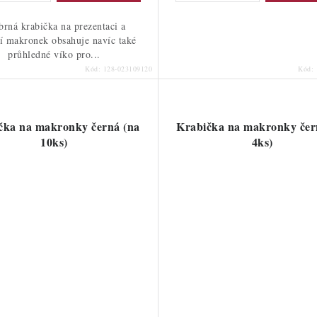
brná krabička na prezentaci a
í makronek obsahuje navíc také
průhledné víko pro...
Kód:
128-023109120
Kód:
čka na makronky černá (na
Krabička na makronky čer
10ks)
4ks)