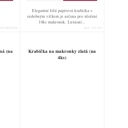
Elegantní bílá papírová krabička s
ozdobným víčkem je určena pro uložení
10ks makronek. Luxusní...
105-MCR02B
Kód:
149-385
ná (na
Krabička na makronky zlatá (na
4ks)