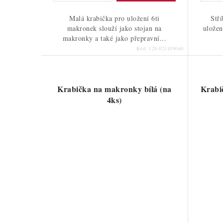
Malá krabička pro uložení 6ti
Stří
makronek slouží jako stojan na
uložen
makronky a také jako přepravní...
Kód:
128-023109060
Krabička na makronky bílá (na
Krabi
4ks)