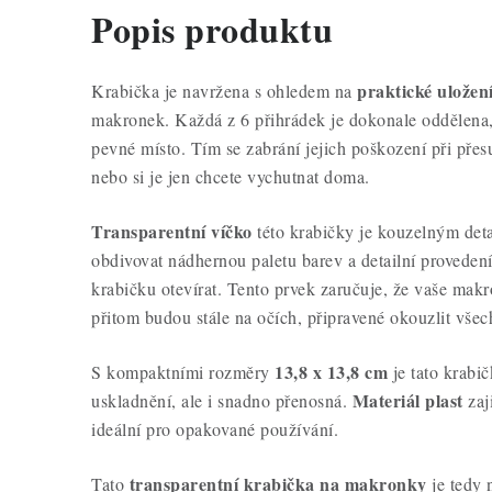
Popis produktu
praktické uložen
Krabička je navržena s ohledem na
makronek. Každá z 6 přihrádek je dokonale oddělena
pevné místo. Tím se zabrání jejich poškození při přes
nebo si je jen chcete vychutnat doma.
Transparentní víčko
této krabičky je kouzelným det
obdivovat nádhernou paletu barev a detailní proveden
krabičku otevírat. Tento prvek zaručuje, že vaše mak
přitom budou stále na očích, připravené okouzlit všechn
13,8 x 13,8 cm
S kompaktními rozměry
je tato krabič
Materiál plast
uskladnění, ale i snadno přenosná.
zaji
ideální pro opakované používání.
transparentní krabička na makronky
Tato
je tedy 