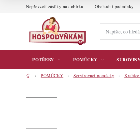
Přejít
Nepřevzetí zásilky na dobírku
Obchodní podmínky
na
obsah
POTŘEBY
POMŮCKY
SUROVIN
Domů
POMŮCKY
Servírovací pomůcky
Krabice