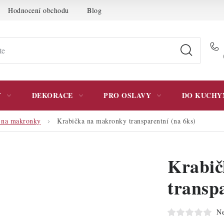
Hodnocení obchodu
Blog
Moje objednávka
Podmínky 
Y
DEKORACE
PRO OSLAVY
DO KUCHY
 na makronky
Krabička na makronky transparentní (na 6ks)
Krabič
transpa
Ne