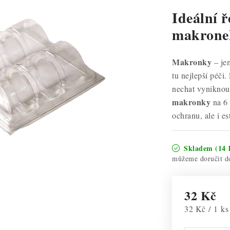
Ideální 
makrone
Makronky
– jem
tu nejlepší péči
nechat vyniknout
makronky
na 6 
ochranu, ale i es
Skladem
(14 
32 Kč
Měrná cena:
32 Kč / 1 ks