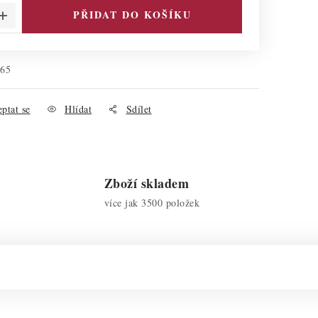
PŘIDAT DO KOŠÍKU
165
ptat se
Hlídat
Sdílet
Zboží skladem
více jak 3500 položek