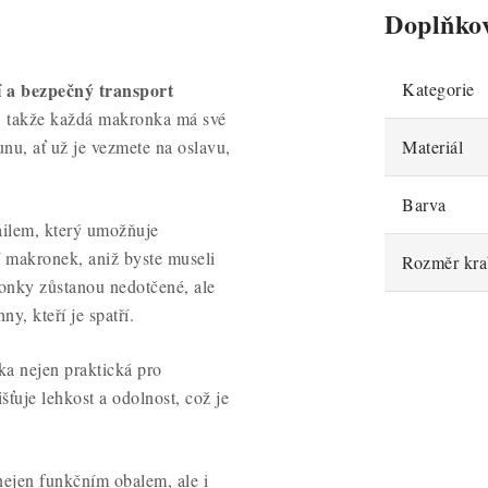
Doplňko
í a bezpečný transport
Kategorie
, takže každá makronka má své
unu, ať už je vezmete na oslavu,
Materiál
Barva
ailem, který umožňuje
í makronek, aniž byste museli
Rozměr kra
ronky zůstanou nedotčené, ale
y, kteří je spatří.
ka nejen praktická pro
šťuje lehkost a odolnost, což je
nejen funkčním obalem, ale i