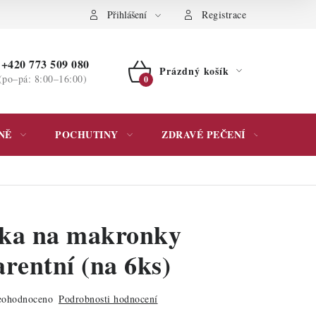
ochrany osobních údajů
Přihlášení
Registrace
+420 773 509 080
Prázdný košík
(po–pá: 8:00–16:00)
NÁKUPNÍ
KOŠÍK
NĚ
POCHUTINY
ZDRAVÉ PEČENÍ
DÁR
ka na makronky
rentní (na 6ks)
ohodnoceno
Podrobnosti hodnocení