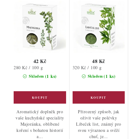
42 Kč
48 Kč
Měrná
Měrná
280 Kč / 100 g
320 Kč / 100 g
cena:
cena:
(1 ks)
(1 ks)
Skladem
Skladem
Aromatický doplněk pro
Přirozený způsob, jak
vaše kuchyňské speciality
oživit vaše polévky
Majoránka, oblíbené
Libeček list, známý pro
koření s bohatou historií
svou výraznou a svěží
a...
chuť, je...