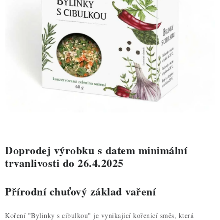
ZDRAVÉ PEČENÍ
DÁRKOVÉ POUKAZY
TÉMATICKÉ PRODUKTY
PROFI BALENÍ
NOVÉ ZBOŽÍ
ZNAČKY
Doprodej výrobku s datem minimální
Nepřevzetí zásilky na dobírku
Obchodní podmínky
trvanlivosti do 26.4.2025
Hodnocení obchodu
Blog
Moje objednávka
Přírodní chuťový základ vaření
Podmínky ochrany osobních údajů
Koření "Bylinky s cibulkou" je vynikající kořenící směs, která