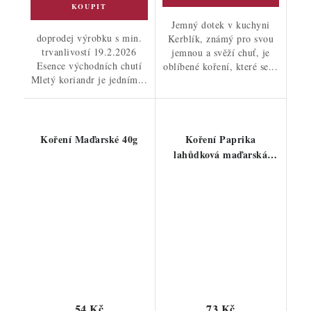
Jemný dotek v kuchyni
doprodej výrobku s min.
Kerblík, známý pro svou
trvanlivostí 19.2.2026
jemnou a svěží chuť, je
Esence východních chutí
oblíbené koření, které se...
Mletý koriandr je jedním...
Koření Maďarské 40g
Koření Paprika
lahůdková maďarská
100g
54 Kč
73 Kč