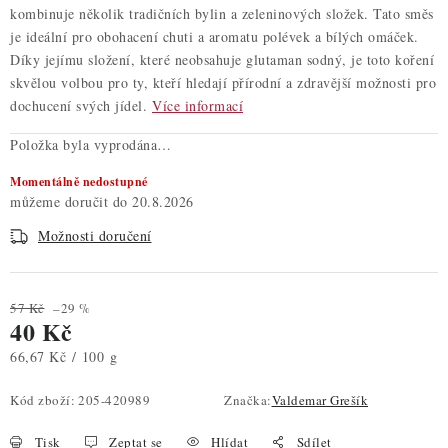
kombinuje několik tradičních bylin a zeleninových složek. Tato směs
je ideální pro obohacení chuti a aromatu polévek a bílých omáček.
Díky jejímu složení, které neobsahuje glutaman sodný, je toto koření
skvělou volbou pro ty, kteří hledají přírodní a zdravější možnosti pro
dochucení svých jídel.
Více informací
Položka byla vyprodána…
Momentálně nedostupné
20.8.2026
Možnosti doručení
57 Kč
–29 %
40 Kč
Měrná cena:
66,67 Kč / 100 g
Kód zboží:
205-420989
Značka:
Valdemar Grešík
Tisk
Zeptat se
Hlídat
Sdílet