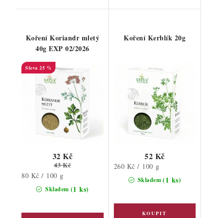
Koření Koriandr mletý
Koření Kerblík 20g
40g EXP 02/2026
25 %
32 Kč
52 Kč
43 Kč
Měrná
260 Kč / 100 g
Měrná
80 Kč / 100 g
cena:
(1 ks)
Skladem
cena:
(1 ks)
Skladem