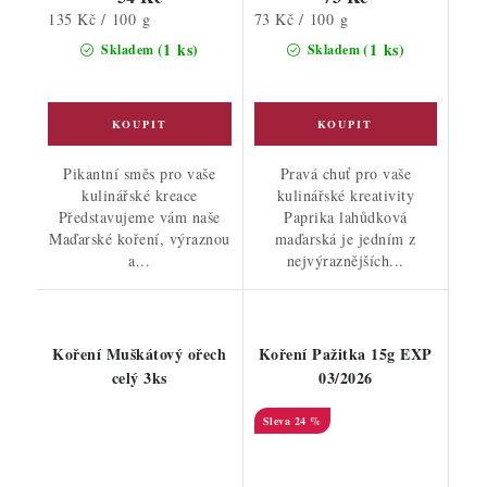
Měrná
Měrná
135 Kč / 100 g
73 Kč / 100 g
cena:
cena:
(1 ks)
(1 ks)
Skladem
Skladem
Pikantní směs pro vaše
Pravá chuť pro vaše
kulinářské kreace
kulinářské kreativity
Představujeme vám naše
Paprika lahůdková
Maďarské koření, výraznou
maďarská je jedním z
a...
nejvýraznějších...
Koření Muškátový ořech
Koření Pažitka 15g EXP
celý 3ks
03/2026
24 %