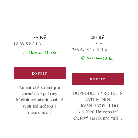
55 Kč
40 Kč
53 Kč
Měrná
18,33 Kč / 1 ks
Měrná
266,67 Kč / 100 g
cena:
(2 ks)
Skladem
cena:
(3 ks)
Skladem
Autentické koření pro
DOPRODEJ VÝROBKU S
gurmánské pokrmy
DATEM MIN.
Muškátový ořech, známý
TRVANLIVOSTI DO
svou jedinečnou a
3.6.2026 Univerzální
intenzivní...
chuťový zázrak pro vaši...