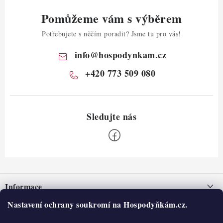
Pomůžeme vám s výběrem
Potřebujete s něčím poradit? Jsme tu pro vás!
info
@
hospodynkam.cz
+420 773 509 080
Z
á
Informace
p
a
Nastavení ochrany soukromí na Hospodyňkám.cz.
Nepřevzetí zásilky na dobírku
O nás
t