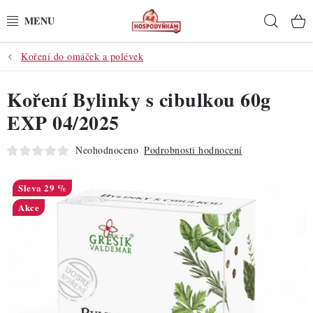
Přejít
Hleda
na
obsah
Koření do omáček a polévek
POTŘEBY
Koření Bylinky s cibulkou 60g
POMŮCKY
EXP 04/2025
SUROVINY
Neohodnoceno
Podrobnosti hodnocení
DEKORACE
29 %
PRO OSLAVY
Akce
DO KUCHYNĚ
POCHUTINY