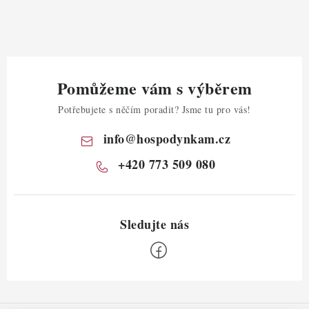
Pomůžeme vám s výběrem
Potřebujete s něčím poradit? Jsme tu pro vás!
info
@
hospodynkam.cz
+420 773 509 080
Z
á