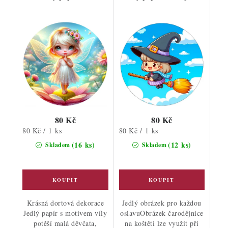
80 Kč
80 Kč
Měrná
Měrná
80 Kč / 1 ks
80 Kč / 1 ks
cena:
cena:
(16 ks)
(12 ks)
Skladem
Skladem
Krásná dortová dekorace
Jedlý obrázek pro každou
Jedlý papír s motivem víly
oslavuObrázek čarodějnice
potěší malá děvčata,
na koštěti lze využít při