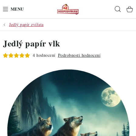
Přejít
Hleda
na
obsah
Jedlý papír zvířata
POTŘEBY
Jedlý papír vlk
POMŮCKY
4 hodnocení
Podrobnosti hodnocení
SUROVINY
DEKORACE
PRO OSLAVY
DO KUCHYNĚ
POCHUTINY