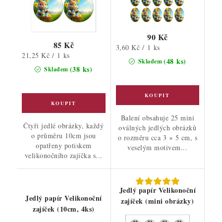
90 Kč
85 Kč
Měrná
3,60 Kč / 1 ks
Měrná
21,25 Kč / 1 ks
cena:
(48 ks)
Skladem
cena:
(38 ks)
Skladem
Balení obsahuje 25 mini
Čtyři jedlé obrázky, každý
oválných jedlých obrázků
o průměru 10cm jsou
o rozměru cca 3 × 5 cm, s
opatřeny potiskem
veselým motivem...
velikonočního zajíčka s...
Jedlý papír Velikonoční
Jedlý papír Velikonoční
zajíček (mini obrázky)
zajíček (10cm, 4ks)