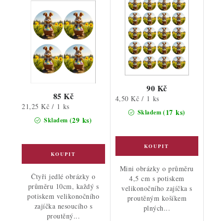
90 Kč
85 Kč
Měrná
4,50 Kč / 1 ks
Měrná
21,25 Kč / 1 ks
cena:
(17 ks)
Skladem
cena:
(29 ks)
Skladem
Mini obrázky o průměru
Čtyři jedlé obrázky o
4,5 cm s potiskem
průměru 10cm, každý s
velikonočního zajíčka s
potiskem velikonočního
proutěným košíkem
zajíčka nesoucího s
plných...
proutěný...