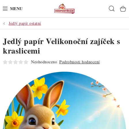
Přejít
Hleda
na
obsah
Jedlý papír ostatní
POTŘEBY
Jedlý papír Velikonoční zajíček s
POMŮCKY
kraslicemi
SUROVINY
Neohodnoceno
Podrobnosti hodnocení
DEKORACE
PRO OSLAVY
DO KUCHYNĚ
POCHUTINY