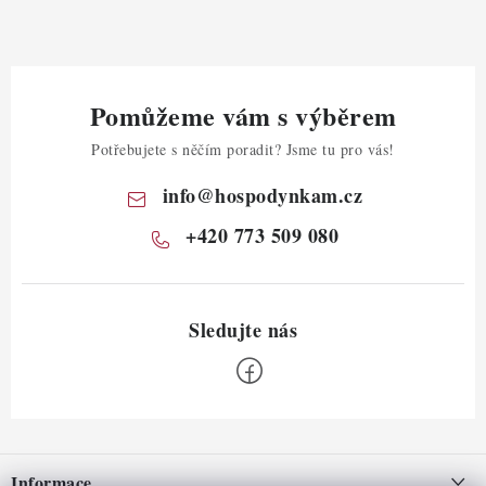
Pomůžeme vám s výběrem
Potřebujete s něčím poradit? Jsme tu pro vás!
info
@
hospodynkam.cz
+420 773 509 080
Z
á
Informace