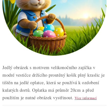
ZDRAVÉ PEČENÍ
DÁRKOVÉ POUKAZY
TÉMATICKÉ PRODUKTY
PROFI BALENÍ
NOVÉ ZBOŽÍ
ZNAČKY
Jedlý obrázek s motivem velikonočního zajíčka v
modré vestičce držícího proutěný košík plný kraslic je
Nepřevzetí zásilky na dobírku
Obchodní podmínky
tištěn na jedlé oplatce, která se používá k ozdobení
Hodnocení obchodu
Blog
Moje objednávka
kulatých dortů. Oplatka má průměr 20cm a před
Podmínky ochrany osobních údajů
použitím je nutné obrázek vystřinout.
Více informací