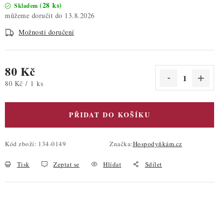
(28 ks)
Skladem
13.8.2026
Možnosti doručení
80 Kč
Měrná cena:
80 Kč / 1 ks
PŘIDAT DO KOŠÍKU
Kód zboží:
134-0149
Značka:
Hospodyňkám.cz
Tisk
Zeptat se
Hlídat
Sdílet