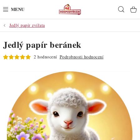
Přejít
Hleda
na
obsah
Jedlý papír zvířata
POTŘEBY
Jedlý papír beránek
POMŮCKY
2 hodnocení
Podrobnosti hodnocení
SUROVINY
DEKORACE
PRO OSLAVY
DO KUCHYNĚ
POCHUTINY