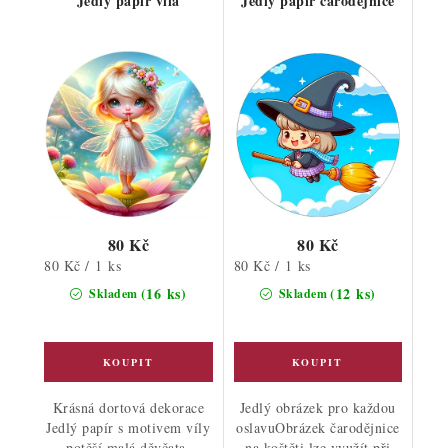
Jedlý papír víla
Jedlý papír čarodějnice
80 Kč
80 Kč
Měrná
Měrná
80 Kč / 1 ks
80 Kč / 1 ks
cena:
cena:
(16 ks)
(12 ks)
Skladem
Skladem
Krásná dortová dekorace
Jedlý obrázek pro každou
Jedlý papír s motivem víly
oslavuObrázek čarodějnice
potěší malá děvčata,
na koštěti lze využít při