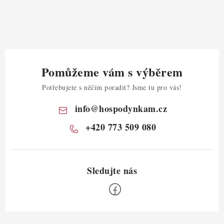
Pomůžeme vám s výběrem
Potřebujete s něčím poradit? Jsme tu pro vás!
info
@
hospodynkam.cz
+420 773 509 080
Z