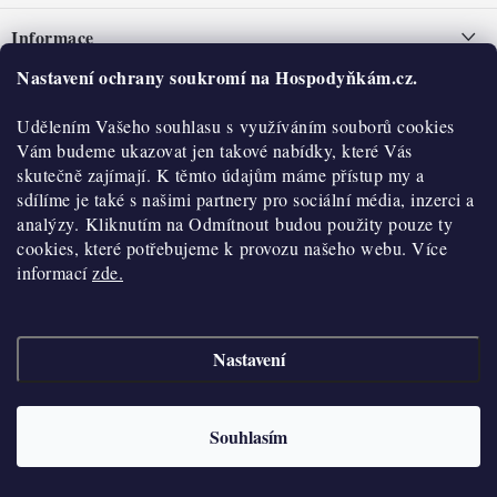
á
Informace
p
a
Nastavení ochrany soukromí na Hospodyňkám.cz.
Nepřevzetí zásilky na dobírku
O nás
t
Obchodní podmínky
Udělením Vašeho souhlasu s využíváním souborů cookies
í
Historie
O nákupu
Vám budeme ukazovat jen takové nabídky, které Vás
Hodnocení obchodu
skutečně zajímají. K těmto údajům máme přístup my a
Kontakty
Reklamace a vratky
sdílíme je také s našimi partnery pro sociální média, inzerci a
Blog
analýzy. Kliknutím na Odmítnout budou použity pouze ty
cookies, které potřebujeme k provozu našeho webu. Více
Moje objednávka
Výdejní místa
informací
zde.
Podmínky ochrany osobních údajů
Cookies
Nastavení
Vydělávejte s námi
Copyright 2026
Hospodyňkám.cz
. Všechna práva vyhrazena.
Upravit nastavení
cookies
Velkoobchod
Souhlasím
Vytvořil Shoptet
Doprava a platba