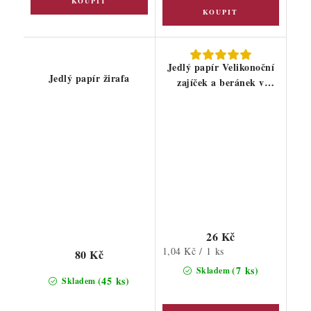
Jedlý papír Velikonoční
Jedlý papír žirafa
zajíček a beránek v
kraslici 25ks
26 Kč
Měrná
1,04 Kč / 1 ks
80 Kč
cena:
(7 ks)
Skladem
(45 ks)
Skladem