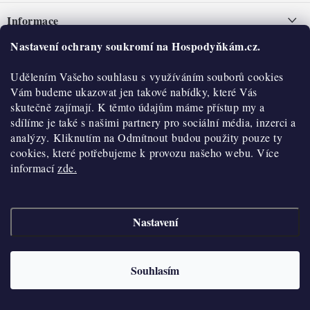
á
Informace
p
a
Nastavení ochrany soukromí na Hospodyňkám.cz.
Nepřevzetí zásilky na dobírku
O nás
t
Obchodní podmínky
Udělením Vašeho souhlasu s využíváním souborů cookies
í
Historie
O nákupu
Vám budeme ukazovat jen takové nabídky, které Vás
Hodnocení obchodu
skutečně zajímají. K těmto údajům máme přístup my a
Kontakty
Reklamace a vratky
sdílíme je také s našimi partnery pro sociální média, inzerci a
Blog
analýzy. Kliknutím na Odmítnout budou použity pouze ty
cookies, které potřebujeme k provozu našeho webu. Více
Moje objednávka
Výdejní místa
informací
zde.
Podmínky ochrany osobních údajů
Cookies
Nastavení
Vydělávejte s námi
Copyright 2026
Hospodyňkám.cz
. Všechna práva vyhrazena.
Upravit nastavení
cookies
Velkoobchod
Souhlasím
Vytvořil Shoptet
Doprava a platba