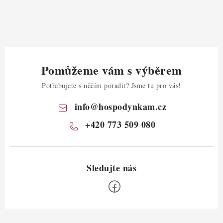
Pomůžeme vám s výběrem
Potřebujete s něčím poradit? Jsme tu pro vás!
info
@
hospodynkam.cz
+420 773 509 080
Z