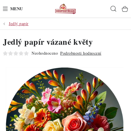
Přejít
Hleda
na
obsah
Jedlý papír
POTŘEBY
Jedlý papír vázané květy
POMŮCKY
Neohodnoceno
Podrobnosti hodnocení
SUROVINY
DEKORACE
PRO OSLAVY
DO KUCHYNĚ
POCHUTINY