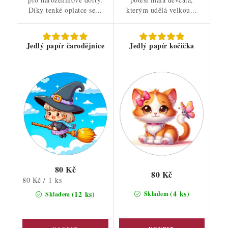
Díky tenké oplatce se...
kterým udělá velkou...
Jedlý papír čarodějnice
Jedlý papír kočička
80 Kč
80 Kč
Měrná
80 Kč / 1 ks
cena:
(4 ks)
(12 ks)
Skladem
Skladem