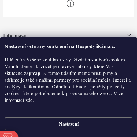
Z
á
Informace
p
a
Nastavení ochrany soukromí na Hospodyňkám.cz.
Nepřevzetí zásilky na dobírku
O nás
t
Obchodní podmínky
Udělením Vašeho souhlasu s využíváním souborů cookies
í
Historie
O nákupu
Vám budeme ukazovat jen takové nabídky, které Vás
Hodnocení obchodu
skutečně zajímají. K těmto údajům máme přístup my a
Kontakty
Reklamace a vratky
sdílíme je také s našimi partnery pro sociální média, inzerci a
Blog
analýzy. Kliknutím na Odmítnout budou použity pouze ty
cookies, které potřebujeme k provozu našeho webu. Více
Moje objednávka
Výdejní místa
informací
zde.
Podmínky ochrany osobních údajů
Cookies
Nastavení
Vydělávejte s námi
Copyright 2026
Hospodyňkám.cz
. Všechna práva vyhrazena.
Upravit nastavení