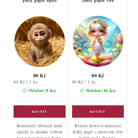
Jedlý papír opice
Jedlý papír víla
80 Kč
80 Kč
Měrná
Měrná
80 Kč / 1 ks
80 Kč / 1 ks
cena:
cena:
(9 ks)
(16 ks)
Skladem
Skladem
Roztomilý obrázek malé
Krásná dortová dekorace
opičky je ideální volbou
Jedlý papír s motivem víly
pro narozeninové dorty.
potěší malá děvčata,