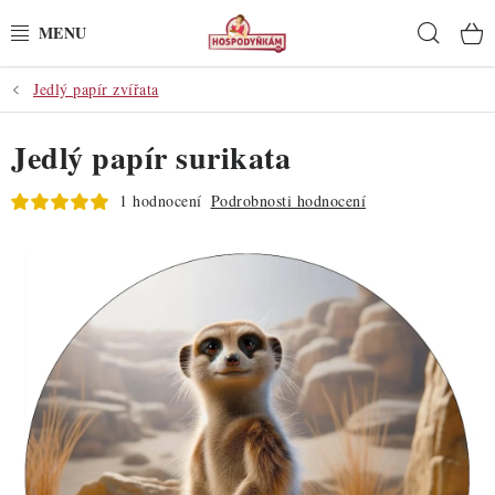
Přejít
Hleda
na
obsah
Jedlý papír zvířata
POTŘEBY
Jedlý papír surikata
POMŮCKY
1 hodnocení
Podrobnosti hodnocení
SUROVINY
DEKORACE
PRO OSLAVY
DO KUCHYNĚ
POCHUTINY