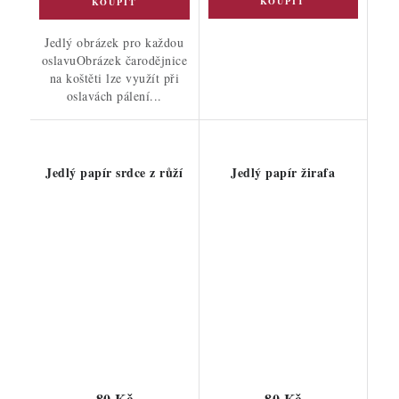
Jedlý obrázek pro každou
oslavuObrázek čarodějnice
na koštěti lze využít při
oslavách pálení...
Jedlý papír srdce z růží
Jedlý papír žirafa
80 Kč
80 Kč