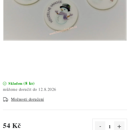
ZDRAVÉ PEČENÍ
DÁRKOVÉ POUKAZY
TÉMATICKÉ PRODUKTY
PROFI BALENÍ
NOVÉ ZBOŽÍ
ZNAČKY
(8 ks)
Skladem
12.8.2026
Nepřevzetí zásilky na dobírku
Obchodní podmínky
Možnosti doručení
Hodnocení obchodu
Blog
Moje objednávka
Podmínky ochrany osobních údajů
54 Kč