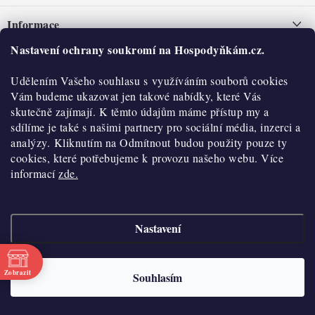
á
Informace
p
a
Nastavení ochrany soukromí na Hospodyňkám.cz.
Nepřevzetí zásilky na dobírku
O nás
t
Obchodní podmínky
Udělením Vašeho souhlasu s využíváním souborů cookies
í
Historie
O nákupu
Vám budeme ukazovat jen takové nabídky, které Vás
Hodnocení obchodu
skutečně zajímají. K těmto údajům máme přístup my a
Kontakty
Reklamace a vratky
sdílíme je také s našimi partnery pro sociální média, inzerci a
Blog
analýzy. Kliknutím na Odmítnout budou použity pouze ty
cookies, které potřebujeme k provozu našeho webu. Více
Moje objednávka
Výdejní místa
informací
zde.
Podmínky ochrany osobních údajů
Cookies
Nastavení
Vydělávejte s námi
Copyright 2026
Hospodyňkám.cz
. Všechna práva vyhrazena.
Upravit nastavení
cookies
Velkoobchod
Zobrazit
Souhlasím
Vytvořil Shoptet
Doprava a platba