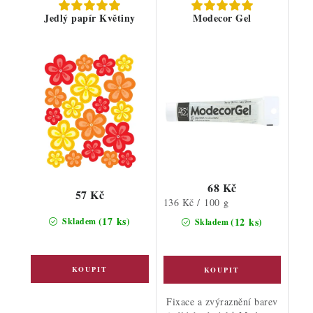
Jedlý papír Květiny
Modecor Gel
68 Kč
57 Kč
Měrná
136 Kč / 100 g
cena:
(17 ks)
(12 ks)
Skladem
Skladem
Fixace a zvýraznění barev