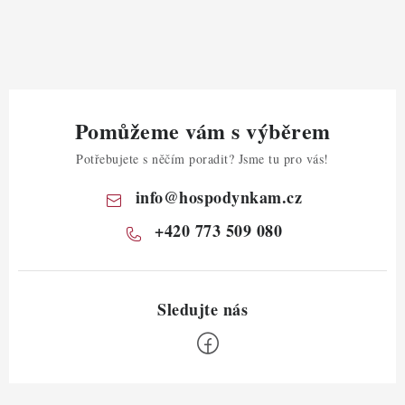
Pomůžeme vám s výběrem
Potřebujete s něčím poradit? Jsme tu pro vás!
info
@
hospodynkam.cz
+420 773 509 080
Z