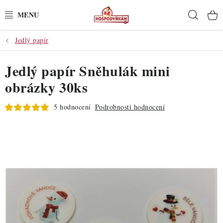
Přejít
Hleda
na
obsah
Jedlý papír
POTŘEBY
Jedlý papír Sněhulák mini
POMŮCKY
obrázky 30ks
SUROVINY
5 hodnocení
Podrobnosti hodnocení
DEKORACE
PRO OSLAVY
DO KUCHYNĚ
POCHUTINY