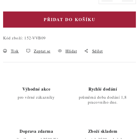
Měrná cena:
PŘIDAT DO KOŠÍKU
Kód zboží:
152-VVB09
Tisk
Zeptat se
Hlídat
Sdílet
Výhodné akce
Rychlé dodání
pro věrné zákazníky
průměrná doba dodání 1,8
pracovního dne.
Doprava zdarma
Zboží skladem