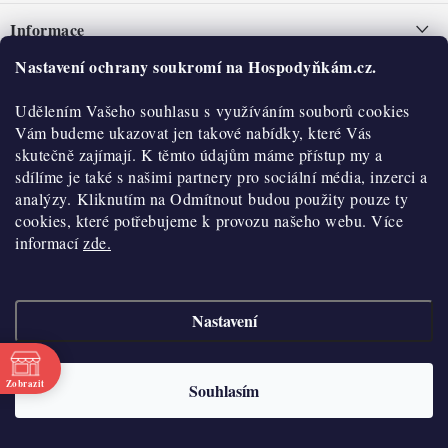
á
Informace
p
a
Nastavení ochrany soukromí na Hospodyňkám.cz.
Nepřevzetí zásilky na dobírku
O nás
t
Obchodní podmínky
Udělením Vašeho souhlasu s využíváním souborů cookies
í
Historie
O nákupu
Vám budeme ukazovat jen takové nabídky, které Vás
Hodnocení obchodu
skutečně zajímají. K těmto údajům máme přístup my a
Kontakty
Reklamace a vratky
sdílíme je také s našimi partnery pro sociální média, inzerci a
Blog
analýzy. Kliknutím na Odmítnout budou použity pouze ty
cookies, které potřebujeme k provozu našeho webu. Více
Moje objednávka
Výdejní místa
informací
zde.
Podmínky ochrany osobních údajů
Cookies
Nastavení
Vydělávejte s námi
Copyright 2026
Hospodyňkám.cz
. Všechna práva vyhrazena.
Upravit nastavení
cookies
Velkoobchod
Zobrazit
Souhlasím
Vytvořil Shoptet
Doprava a platba