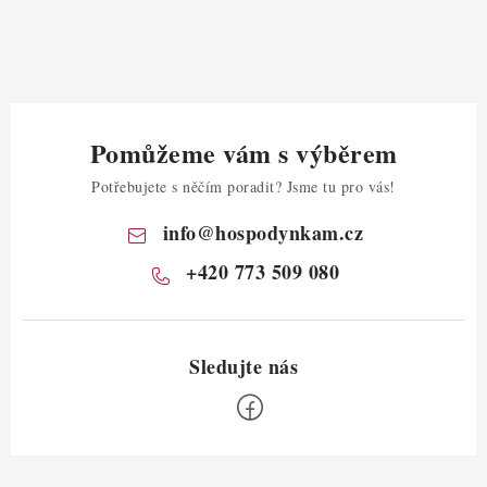
Pomůžeme vám s výběrem
Potřebujete s něčím poradit? Jsme tu pro vás!
info
@
hospodynkam.cz
+420 773 509 080
Z