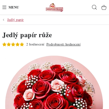
Přejít
Hleda
na
obsah
Jedlý papír
POTŘEBY
Jedlý papír růže
POMŮCKY
2 hodnocení
Podrobnosti hodnocení
SUROVINY
DEKORACE
PRO OSLAVY
DO KUCHYNĚ
POCHUTINY