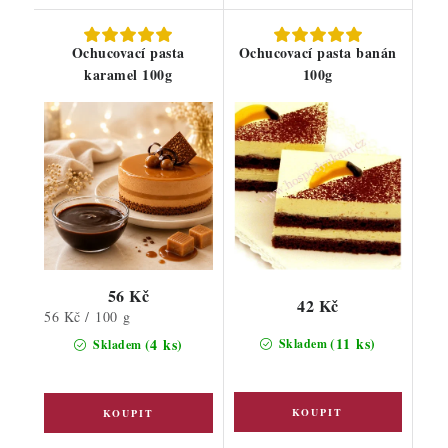
Ochucovací pasta
Ochucovací pasta banán
karamel 100g
100g
56 Kč
42 Kč
Měrná
56 Kč / 100 g
cena:
(11 ks)
(4 ks)
Skladem
Skladem