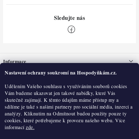
Z
á
Informace
p
a
Nastavení ochrany soukromí na Hospodyňkám.cz.
Nepřevzetí zásilky na dobírku
O nás
t
Obchodní podmínky
Udělením Vašeho souhlasu s využíváním souborů cookies
í
Historie
O nákupu
Vám budeme ukazovat jen takové nabídky, které Vás
Hodnocení obchodu
skutečně zajímají. K těmto údajům máme přístup my a
Kontakty
Reklamace a vratky
sdílíme je také s našimi partnery pro sociální média, inzerci a
Blog
analýzy. Kliknutím na Odmítnout budou použity pouze ty
cookies, které potřebujeme k provozu našeho webu. Více
Moje objednávka
Výdejní místa
informací
zde.
Podmínky ochrany osobních údajů
Cookies