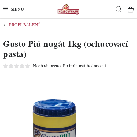
Přejít
Hleda
na
obsah
PROFI BALENÍ
POTŘEBY
Gusto Piú nugát 1kg (ochucovací
POMŮCKY
pasta)
SUROVINY
Neohodnoceno
Podrobnosti hodnocení
DEKORACE
PRO OSLAVY
DO KUCHYNĚ
POCHUTINY