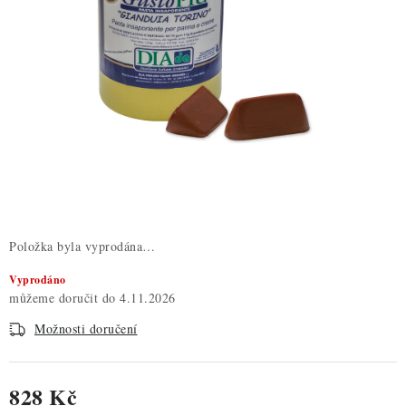
ZDRAVÉ PEČENÍ
DÁRKOVÉ POUKAZY
TÉMATICKÉ PRODUKTY
PROFI BALENÍ
NOVÉ ZBOŽÍ
ZNAČKY
Položka byla vyprodána…
Vyprodáno
Nepřevzetí zásilky na dobírku
Obchodní podmínky
4.11.2026
Hodnocení obchodu
Blog
Moje objednávka
Možnosti doručení
Podmínky ochrany osobních údajů
828 Kč