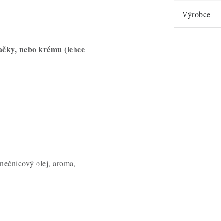
Výrobce
hačky, nebo krému (lehce
unečnicový olej, aroma,