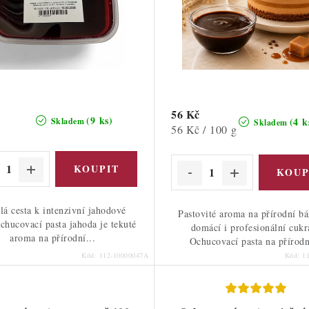
56 Kč
(9 ks)
(4 k
Skladem
Skladem
Měrná
56 Kč / 100 g
cena:
lá cesta k intenzivní jahodové
Pastovité aroma na přírodní bá
chucovací pasta jahoda je tekuté
domácí i profesionální cukr
aroma na přírodní...
Ochucovací pasta na přírodn
Kód:
112-10000047A
Kód:
1