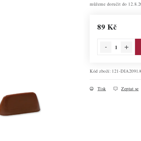
12.8.2
89 Kč
Měrná cena:
Kód zboží:
121-DIA2091
Tisk
Zeptat se