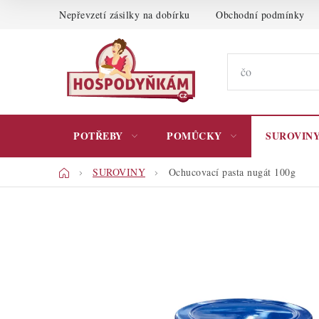
Přejít
Nepřevzetí zásilky na dobírku
Obchodní podmínky
na
obsah
POTŘEBY
POMŮCKY
SUROVIN
Domů
SUROVINY
Ochucovací pasta nugát 100g