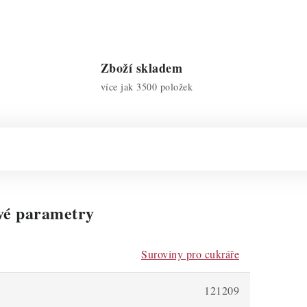
Zboží skladem
více jak 3500 položek
vé parametry
Suroviny pro cukráře
121209