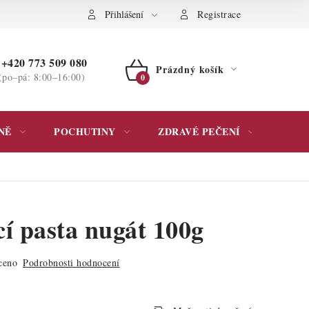
ochrany osobních údajů
Přihlášení
Registrace
+420 773 509 080
Prázdný košík
(po–pá: 8:00–16:00)
NÁKUPNÍ
KOŠÍK
NĚ
POCHUTINY
ZDRAVÉ PEČENÍ
DÁR
í pasta nugát 100g
ceno
Podrobnosti hodnocení