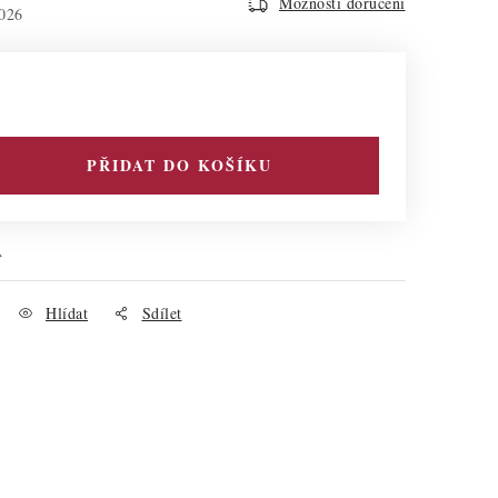
Možnosti doručení
026
PŘIDAT DO KOŠÍKU
A
Hlídat
Sdílet