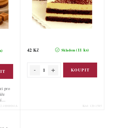
42 Kč
(11 ks)
s)
Skladem
zi pro
áře
í...
12-10000041A
Kód:
120-1585