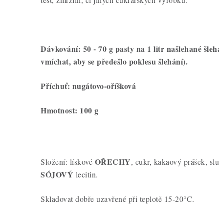
Dávkování: 50 - 70 g pasty na 1 litr našlehané šle
vmíchat, aby se předešlo poklesu šlehání).
Příchuť: nugátovo-oříšková
Hmotnost: 100 g
OŘECHY
Složení: lískové
, cukr, kakaový prášek, sl
SÓJOVÝ
lecitin.
Skladovat dobře uzavřené při teplotě 15-20°C.