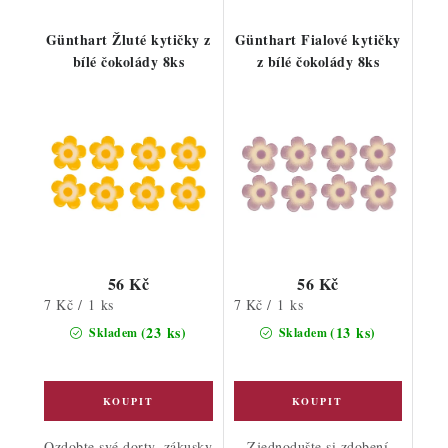
Günthart Žluté kytičky z
Günthart Fialové kytičky
bílé čokolády 8ks
z bílé čokolády 8ks
56 Kč
56 Kč
Měrná
Měrná
7 Kč / 1 ks
7 Kč / 1 ks
cena:
cena:
(23 ks)
(13 ks)
Skladem
Skladem
Ozdobte své dorty, zákusky
Zjednodušte si zdobení