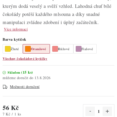
kterým dodá veselý a svěží vzhled. Lahodná chuť bílé
čokolády potěší každého mlsouna a díky snadné
manipulaci zvládne zdobení i úplný začátečník.
Více informací
Barva kytiček
Oranžové
Žluté
Růžové
Fialové
Všechny čokoládové kytičky
(15 ks)
Skladem
13.8.2026
Možnosti doručení
56 Kč
Měrná cena:
7 Kč / 1 ks