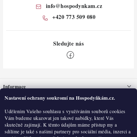
info
@
hospodynkam.cz
+420 773 509 080
Z
á
Informace
p
a
Nastavení ochrany soukromí na Hospodyňkám.cz.
Nepřevzetí zásilky na dobírku
O nás
t
Obchodní podmínky
Udělením Vašeho souhlasu s využíváním souborů cookies
í
Historie
O nákupu
Vám budeme ukazovat jen takové nabídky, které Vás
Hodnocení obchodu
skutečně zajímají. K těmto údajům máme přístup my a
Kontakty
Reklamace a vratky
sdílíme je také s našimi partnery pro sociální média, inzerci a
Blog