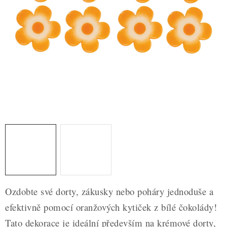
ZDRAVÉ PEČENÍ
DÁRKOVÉ POUKAZY
TÉMATICKÉ PRODUKTY
PROFI BALENÍ
NOVÉ ZBOŽÍ
ZNAČKY
Nepřevzetí zásilky na dobírku
Obchodní podmínky
Hodnocení obchodu
Blog
Moje objednávka
Ozdobte své dorty, zákusky nebo poháry jednoduše a
Podmínky ochrany osobních údajů
efektivně pomocí oranžových kytiček z bílé čokolády!
Tato dekorace je ideální především na krémové dorty,