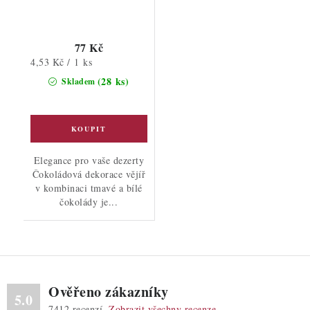
77 Kč
Měrná
4,53 Kč / 1 ks
cena:
(28 ks)
Skladem
Elegance pro vaše dezerty
Čokoládová dekorace vějíř
v kombinaci tmavé a bílé
čokolády je...
Ověřeno zákazníky
5.0
7412
recenzí.
Zobrazit všechny recenze