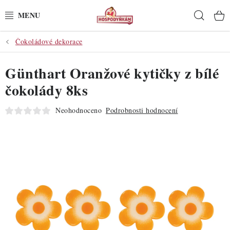
Přejít
Hleda
na
obsah
Čokoládové dekorace
POTŘEBY
Günthart Oranžové kytičky z bílé
POMŮCKY
čokolády 8ks
SUROVINY
Neohodnoceno
Podrobnosti hodnocení
DEKORACE
PRO OSLAVY
DO KUCHYNĚ
POCHUTINY