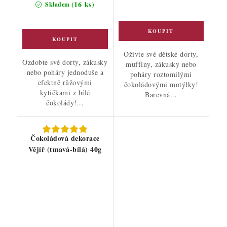
cena:
(16 ks)
Skladem
Oživte své dětské dorty,
Ozdobte své dorty, zákusky
muffiny, zákusky nebo
nebo poháry jednoduše a
poháry roztomilými
efektně růžovými
čokoládovými motýlky!
kytičkami z bílé
Barevná...
čokolády!...
Čokoládová dekorace
Vějíř (tmavá-bílá) 40g