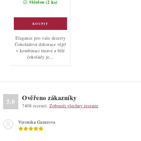
(2 ks)
Skladem
Elegance pro vaše dezerty
Čokoládová dekorace vějíř
v kombinaci tmavé a bílé
čokolády je...
Ověřeno zákazníky
5.0
7408
recenzí.
Zobrazit všechny recenze
Veronika Gazurova