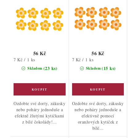
56 Kč
56 Kč
Měrná
Měrná
7 Kč / 1 ks
7 Kč / 1 ks
cena:
cena:
(23 ks)
(15 ks)
Skladem
Skladem
Ozdobte své dorty, zákusky
Ozdobte své dorty, zákusky
nebo poháry jednoduše a
nebo poháry jednoduše a
efektně žlutými kytičkami
efektivně pomocí
z bílé čokolády!...
oranžových kytiček z
bílé...