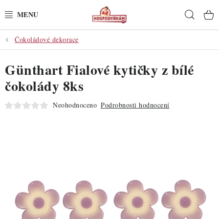
Přejít
Hleda
na
obsah
Čokoládové dekorace
POTŘEBY
Günthart Fialové kytičky z bílé
POMŮCKY
čokolády 8ks
SUROVINY
Neohodnoceno
Podrobnosti hodnocení
DEKORACE
PRO OSLAVY
DO KUCHYNĚ
POCHUTINY