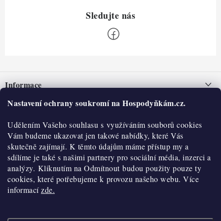
Z
á
Informace
p
a
Nastavení ochrany soukromí na Hospodyňkám.cz.
Nepřevzetí zásilky na dobírku
O nás
t
Obchodní podmínky
Udělením Vašeho souhlasu s využíváním souborů cookies
í
Historie
O nákupu
Vám budeme ukazovat jen takové nabídky, které Vás
Hodnocení obchodu
skutečně zajímají. K těmto údajům máme přístup my a
Kontakty
Reklamace a vratky
sdílíme je také s našimi partnery pro sociální média, inzerci a
Blog
analýzy. Kliknutím na Odmítnout budou použity pouze ty
cookies, které potřebujeme k provozu našeho webu. Více
Moje objednávka
Výdejní místa
informací
zde.
Podmínky ochrany osobních údajů
Cookies