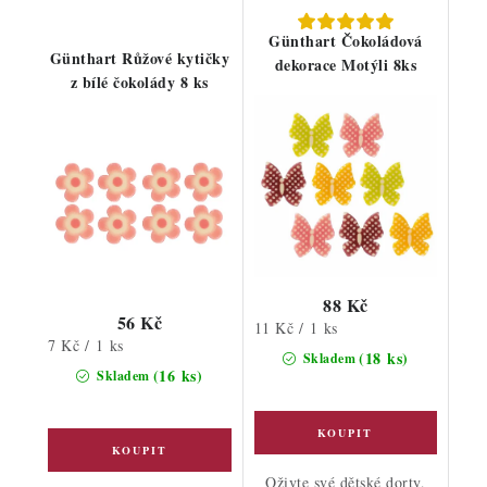
Günthart Čokoládová
Günthart Růžové kytičky
dekorace Motýli 8ks
z bílé čokolády 8 ks
88 Kč
56 Kč
Měrná
11 Kč / 1 ks
Měrná
7 Kč / 1 ks
cena:
(18 ks)
Skladem
cena:
(16 ks)
Skladem
Oživte své dětské dorty,