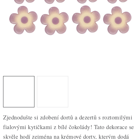
ZDRAVÉ PEČENÍ
DÁRKOVÉ POUKAZY
TÉMATICKÉ PRODUKTY
PROFI BALENÍ
NOVÉ ZBOŽÍ
ZNAČKY
Nepřevzetí zásilky na dobírku
Obchodní podmínky
Hodnocení obchodu
Blog
Moje objednávka
Zjednodušte si zdobení dortů a dezertů s roztomilými
Podmínky ochrany osobních údajů
fialovými kytičkami z bílé čokolády! Tato dekorace se
skvěle hodí zejména na krémové dorty, kterým dodá