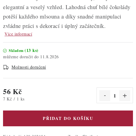
elegantní a veselý vzhled. Lahodná chuť bílé čokolády
potěší každého mlsouna a díky snadné manipulaci
zvládne práci s dekorací i úplný začátečník.
Více informací
(13 ks)
Skladem
11.8.2026
Možnosti doručení
56 Kč
Měrná cena:
7 Kč / 1 ks
PŘIDAT DO KOŠÍKU