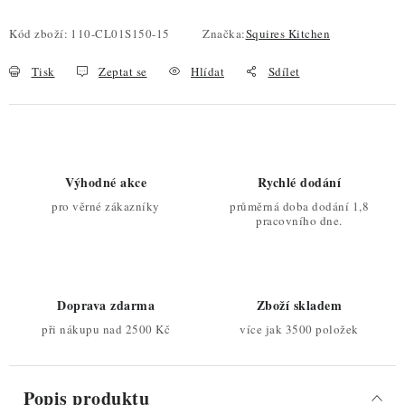
Měrná cena:
Kód zboží:
110-CL01S150-15
Značka:
Squires Kitchen
Tisk
Zeptat se
Hlídat
Sdílet
Výhodné akce
Rychlé dodání
pro věrné zákazníky
průměrná doba dodání 1,8
pracovního dne.
Doprava zdarma
Zboží skladem
při nákupu nad 2500 Kč
více jak 3500 položek
Popis produktu