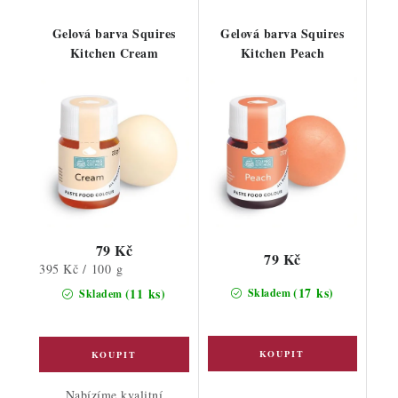
Gelová barva Squires
Gelová barva Squires
Kitchen Cream
Kitchen Peach
79 Kč
79 Kč
Měrná
395 Kč / 100 g
cena:
(17 ks)
(11 ks)
Skladem
Skladem
Nabízíme kvalitní