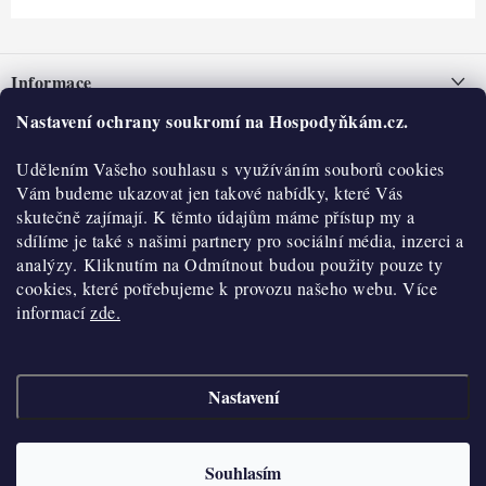
Z
á
Informace
p
a
Nastavení ochrany soukromí na Hospodyňkám.cz.
Nepřevzetí zásilky na dobírku
O nás
t
Obchodní podmínky
Udělením Vašeho souhlasu s využíváním souborů cookies
í
Historie
O nákupu
Vám budeme ukazovat jen takové nabídky, které Vás
Hodnocení obchodu
skutečně zajímají. K těmto údajům máme přístup my a
Kontakty
Reklamace a vratky
sdílíme je také s našimi partnery pro sociální média, inzerci a
Blog
analýzy. Kliknutím na Odmítnout budou použity pouze ty
cookies, které potřebujeme k provozu našeho webu. Více
Moje objednávka
Výdejní místa
informací
zde.
Podmínky ochrany osobních údajů
Cookies
Nastavení
Vydělávejte s námi
Copyright 2026
Hospodyňkám.cz
. Všechna práva vyhrazena.
Upravit nastavení
cookies
Velkoobchod
Souhlasím
Vytvořil Shoptet