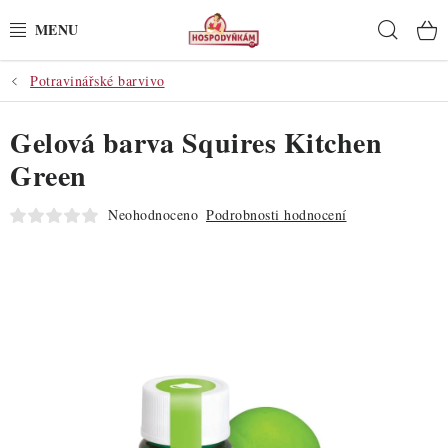
Přejít
Hleda
na
obsah
Potravinářské barvivo
POTŘEBY
Gelová barva Squires Kitchen
POMŮCKY
Green
SUROVINY
Neohodnoceno
Podrobnosti hodnocení
DEKORACE
PRO OSLAVY
DO KUCHYNĚ
POCHUTINY