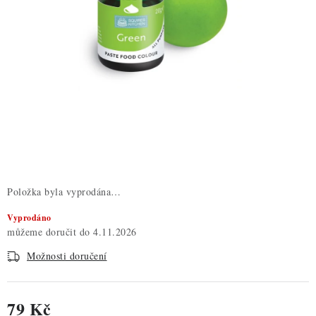
ZDRAVÉ PEČENÍ
DÁRKOVÉ POUKAZY
TÉMATICKÉ PRODUKTY
PROFI BALENÍ
NOVÉ ZBOŽÍ
ZNAČKY
Položka byla vyprodána…
Vyprodáno
Nepřevzetí zásilky na dobírku
Obchodní podmínky
4.11.2026
Hodnocení obchodu
Blog
Moje objednávka
Možnosti doručení
Podmínky ochrany osobních údajů
79 Kč