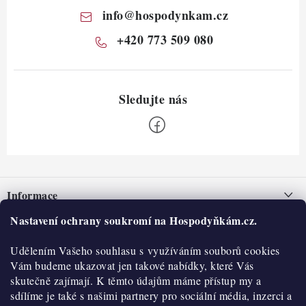
info
@
hospodynkam.cz
+420 773 509 080
Z
á
Informace
p
a
Nastavení ochrany soukromí na Hospodyňkám.cz.
Nepřevzetí zásilky na dobírku
O nás
t
Obchodní podmínky
Udělením Vašeho souhlasu s využíváním souborů cookies
í
Historie
O nákupu
Vám budeme ukazovat jen takové nabídky, které Vás
Hodnocení obchodu
skutečně zajímají. K těmto údajům máme přístup my a
Kontakty
Reklamace a vratky
sdílíme je také s našimi partnery pro sociální média, inzerci a
Blog