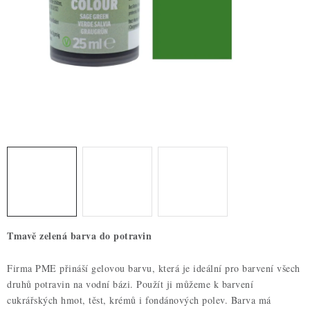
ZDRAVÉ PEČENÍ
DÁRKOVÉ POUKAZY
TÉMATICKÉ PRODUKTY
PROFI BALENÍ
NOVÉ ZBOŽÍ
ZNAČKY
Nepřevzetí zásilky na dobírku
Obchodní podmínky
Tmavě zelená barva do potravin
Hodnocení obchodu
Blog
Moje objednávka
Podmínky ochrany osobních údajů
Firma PME přináší gelovou barvu, která je ideální pro barvení všech
druhů potravin na vodní bázi. Použít ji můžeme k barvení
cukrářských hmot, těst, krémů i fondánových polev. Barva má