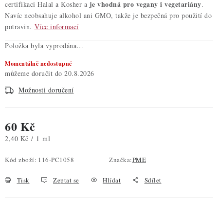
je vhodná pro vegany i vegetariány
certifikaci Halal a Kosher a
.
Navíc neobsahuje alkohol ani GMO, takže je bezpečná pro použití do
potravin.
Více informací
Položka byla vyprodána…
Momentálně nedostupné
20.8.2026
Možnosti doručení
60 Kč
Měrná cena:
2,40 Kč / 1 ml
Kód zboží:
116-PC1058
Značka:
PME
Tisk
Zeptat se
Hlídat
Sdílet