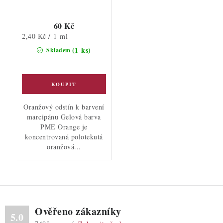
60 Kč
Měrná
2,40 Kč / 1 ml
cena:
(1 ks)
Skladem
Oranžový odstín k barvení
marcipánu Gelová barva
PME Orange je
koncentrovaná polotekutá
oranžová...
Ověřeno zákazníky
5.0