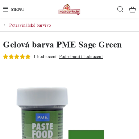
Přejít
Hleda
na
obsah
Potravinářské barvivo
POTŘEBY
Gelová barva PME Sage Green
POMŮCKY
1 hodnocení
Podrobnosti hodnocení
SUROVINY
DEKORACE
PRO OSLAVY
DO KUCHYNĚ
POCHUTINY