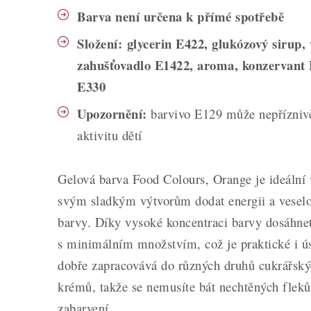
Barva není určena k přímé spotřebě
Složení:
glycerin E422, glukózový sirup,
zahušťovadlo E1422, aroma, konzervant E
E330
Upozornění:
barvivo E129 může nepříznivě
aktivitu dětí
Gelová barva Food Colours, Orange je ideální v
svým sladkým výtvorům dodat energii a veselo
barvy. Díky vysoké koncentraci barvy dosáhne
s minimálním množstvím, což je praktické i ú
dobře zapracovává do různých druhů cukrářsk
krémů, takže se nemusíte bát nechtěných fle
zabarvení.