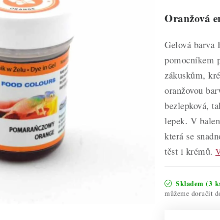
Oranžová en
Gelová barva 
pomocníkem p
zákuskům, kré
oranžovou barv
bezlepková, ta
lepek. V balen
která se snad
těst i krémů.
V
Skladem
(3 k