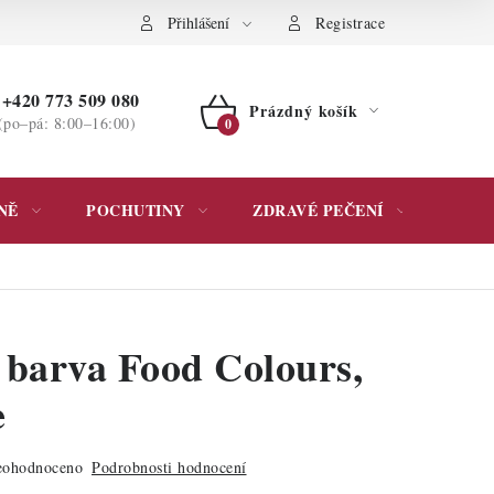
ochrany osobních údajů
Přihlášení
Registrace
+420 773 509 080
Prázdný košík
(po–pá: 8:00–16:00)
NÁKUPNÍ
KOŠÍK
NĚ
POCHUTINY
ZDRAVÉ PEČENÍ
DÁR
 barva Food Colours,
e
ohodnoceno
Podrobnosti hodnocení