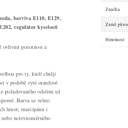
Značka
 voda, barviva E110, E129,
Země půvo
202, regulátor kyselosti
Hmotnost
 ovlivnit pozornost a
olbou pro ty, kteří chtějí
st v podobě syté oranžové
te požadovaného odstínu už
sporné. Barva se velmi
ých hmot, marcipánu i
ků nebo nerovnoměrného