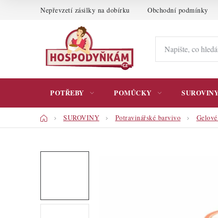
Přejít
Nepřevzetí zásilky na dobírku
Obchodní podmínky
na
obsah
POTŘEBY
POMŮCKY
SUROVIN
Domů
SUROVINY
Potravinářské barvivo
Gelové