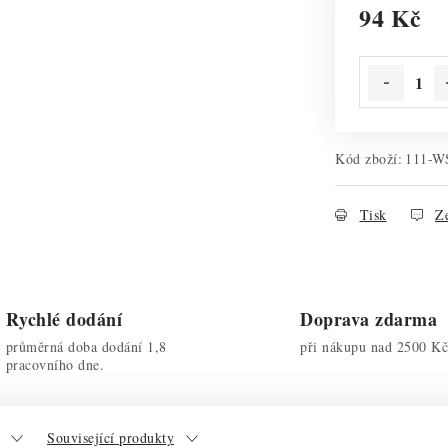
94 Kč
Měrná cena:
Kód zboží:
111-W
Tisk
Ze
Rychlé dodání
Doprava zdarma
průměrná doba dodání 1,8
při nákupu nad 2500 Kč
pracovního dne.
Související produkty