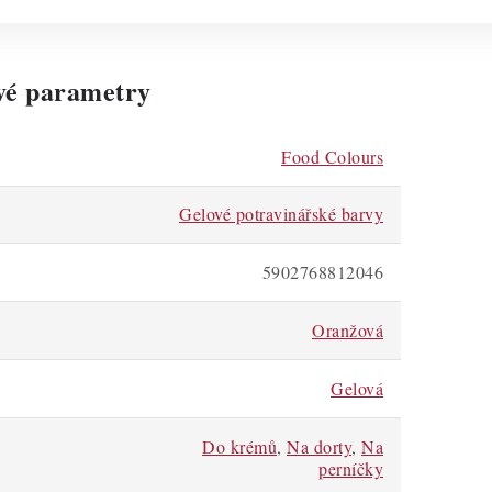
vé parametry
Food Colours
Gelové potravinářské barvy
5902768812046
Oranžová
Gelová
Do krémů
,
Na dorty
,
Na
perníčky