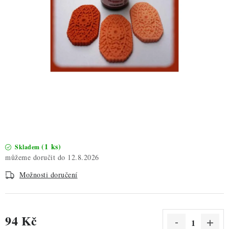
ZDRAVÉ PEČENÍ
DÁRKOVÉ POUKAZY
TÉMATICKÉ PRODUKTY
PROFI BALENÍ
NOVÉ ZBOŽÍ
ZNAČKY
(1 ks)
Skladem
12.8.2026
Nepřevzetí zásilky na dobírku
Obchodní podmínky
Možnosti doručení
Hodnocení obchodu
Blog
Moje objednávka
Podmínky ochrany osobních údajů
94 Kč