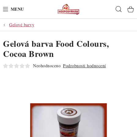
Přejít
Hleda
na
obsah
Gelové barvy
POTŘEBY
Gelová barva Food Colours,
POMŮCKY
Cocoa Brown
SUROVINY
Neohodnoceno
Podrobnosti hodnocení
DEKORACE
PRO OSLAVY
DO KUCHYNĚ
POCHUTINY