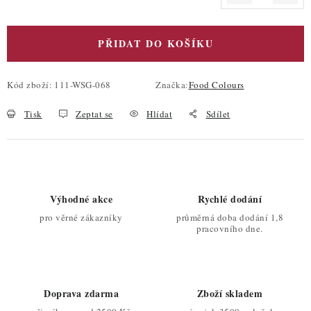
Měrná cena:
PŘIDAT DO KOŠÍKU
Kód zboží:
111-WSG-068
Značka:
Food Colours
Tisk
Zeptat se
Hlídat
Sdílet
Výhodné akce
Rychlé dodání
pro věrné zákazníky
průměrná doba dodání 1,8
pracovního dne.
Doprava zdarma
Zboží skladem