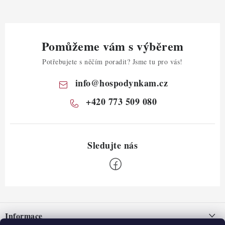
Pomůžeme vám s výběrem
Potřebujete s něčím poradit? Jsme tu pro vás!
info
@
hospodynkam.cz
+420 773 509 080
Z
á
Informace
p