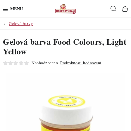
Přejít
Hleda
na
obsah
Gelové barvy
POTŘEBY
Gelová barva Food Colours, Light
POMŮCKY
Yellow
SUROVINY
Neohodnoceno
Podrobnosti hodnocení
DEKORACE
PRO OSLAVY
DO KUCHYNĚ
POCHUTINY