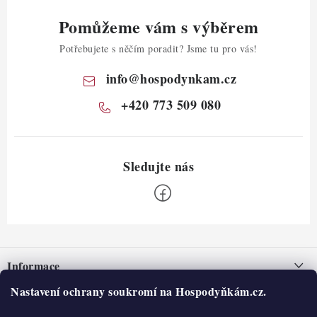
Pomůžeme vám s výběrem
Potřebujete s něčím poradit? Jsme tu pro vás!
info
@
hospodynkam.cz
+420 773 509 080
Z
á
Informace
p
a
Nastavení ochrany soukromí na Hospodyňkám.cz.
Nepřevzetí zásilky na dobírku
O nás
t