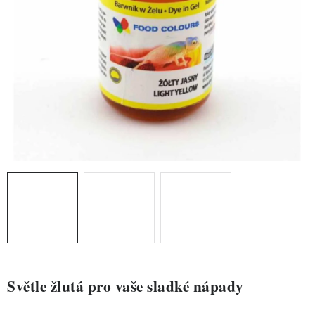
ZDRAVÉ PEČENÍ
DÁRKOVÉ POUKAZY
TÉMATICKÉ PRODUKTY
PROFI BALENÍ
NOVÉ ZBOŽÍ
ZNAČKY
Nepřevzetí zásilky na dobírku
Obchodní podmínky
Hodnocení obchodu
Blog
Moje objednávka
Podmínky ochrany osobních údajů
Světle žlutá pro vaše sladké nápady