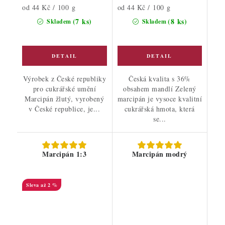
Měrná
Měrná
od 44 Kč / 100 g
od 44 Kč / 100 g
cena:
cena:
(7 ks)
(8 ks)
Skladem
Skladem
Výrobek z České republiky
Česká kvalita s 36%
pro cukrářské umění
obsahem mandlí Zelený
Marcipán žlutý, vyrobený
marcipán je vysoce kvalitní
v České republice, je...
cukrářská hmota, která
se...
Marcipán 1:3
Marcipán modrý
až 2 %