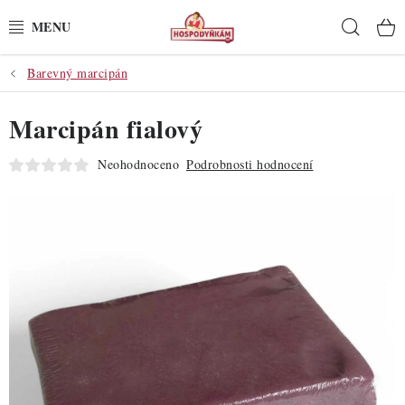
Přejít
Hleda
na
obsah
Barevný marcipán
POTŘEBY
Marcipán fialový
POMŮCKY
Neohodnoceno
Podrobnosti hodnocení
SUROVINY
DEKORACE
PRO OSLAVY
DO KUCHYNĚ
POCHUTINY