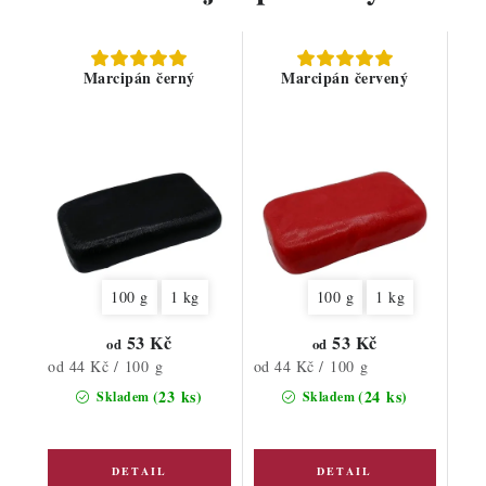
Marcipán černý
Marcipán červený
100 g
1 kg
100 g
1 kg
53 Kč
53 Kč
od
od
Měrná
Měrná
od 44 Kč / 100 g
od 44 Kč / 100 g
cena:
cena:
(23 ks)
(24 ks)
Skladem
Skladem