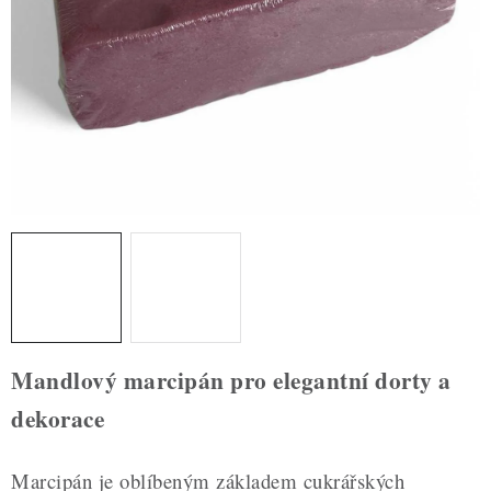
ZDRAVÉ PEČENÍ
DÁRKOVÉ POUKAZY
TÉMATICKÉ PRODUKTY
PROFI BALENÍ
NOVÉ ZBOŽÍ
ZNAČKY
Nepřevzetí zásilky na dobírku
Obchodní podmínky
Mandlový marcipán pro elegantní dorty a
Hodnocení obchodu
Blog
Moje objednávka
dekorace
Podmínky ochrany osobních údajů
Marcipán je oblíbeným základem cukrářských