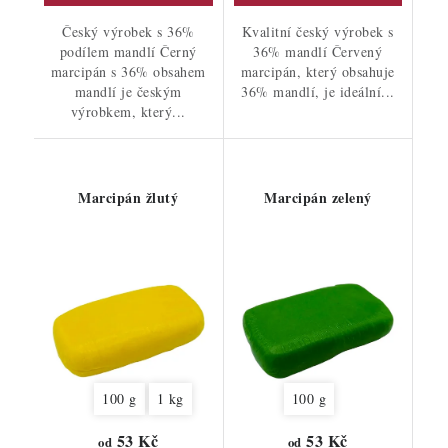
Český výrobek s 36%
Kvalitní český výrobek s
podílem mandlí Černý
36% mandlí Červený
marcipán s 36% obsahem
marcipán, který obsahuje
mandlí je českým
36% mandlí, je ideální...
výrobkem, který...
Marcipán žlutý
Marcipán zelený
100 g
1 kg
100 g
53 Kč
53 Kč
od
od