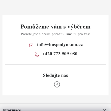
Pomůžeme vám s výběrem
Potřebujete s něčím poradit? Jsme tu pro vás!
info
@
hospodynkam.cz
+420 773 509 080
Z
á
Informace