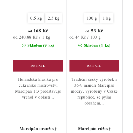
0,5 kg
2,5 kg
100 g
1 kg
168 Kč
53 Kč
od
od
Měrná
Měrná
od 240,88 Kč / 1 kg
od 44 Kč / 100 g
cena:
cena:
(9 ks)
(1 ks)
Skladem
Skladem
Holandská klasika pro
Tradiční český výrobek s
cukrářské mistrovství
36% mandlí Marcipán
Marcipán 1:3 představuje
modrý, vyrobený v České
vrchol v oblasti...
republice, se pyšní
obsahem...
Marcipán oranžový
Marcipán růžový