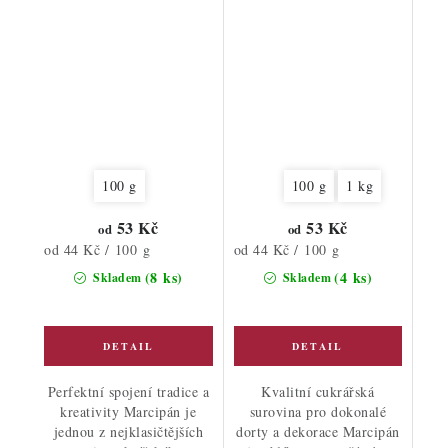
100 g
100 g
1 kg
53 Kč
53 Kč
od
od
Měrná
Měrná
od 44 Kč / 100 g
od 44 Kč / 100 g
cena:
cena:
(8 ks)
(4 ks)
Skladem
Skladem
Perfektní spojení tradice a
Kvalitní cukrářská
kreativity Marcipán je
surovina pro dokonalé
jednou z nejklasičtějších
dorty a dekorace Marcipán