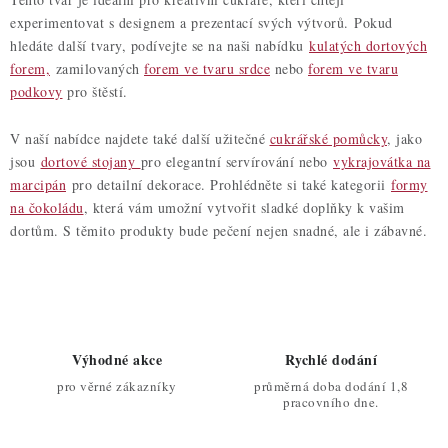
d
experimentovat s designem a prezentací svých výtvorů. Pokud
a
hledáte další tvary, podívejte se na naši nabídku
kulatých dortových
forem,
zamilovaných
forem ve tvaru srdce
nebo
forem ve tvaru
c
podkovy
pro štěstí.
í
p
V naší nabídce najdete také další užitečné
cukrářské pomůcky
, jako
r
jsou
dortové stojany
pro elegantní servírování nebo
vykrajovátka na
v
marcipán
pro detailní dekorace. Prohlédněte si také kategorii
formy
k
na čokoládu
, která vám umožní vytvořit sladké doplňky k vašim
y
dortům. S těmito produkty bude pečení nejen snadné, ale i zábavné.
v
ý
p
i
s
Výhodné akce
Rychlé dodání
u
pro věrné zákazníky
průměrná doba dodání 1,8
pracovního dne.