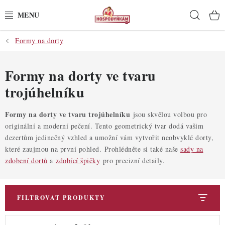
Přejít
Hleda
na
obsah
Formy na dorty
POTŘEBY
POMŮCKY
Formy na dorty ve tvaru
trojúhelníku
SUROVINY
Formy na dorty ve tvaru trojúhelníku
jsou skvělou volbou pro
DEKORACE
originální a moderní pečení. Tento geometrický tvar dodá vašim
dezertům jedinečný vzhled a umožní vám vytvořit neobvyklé dorty,
PRO OSLAVY
které zaujmou na první pohled. Prohlédněte si také naše
sady na
zdobení dortů
a
zdobící špičky
pro precizní detaily.
DO KUCHYNĚ
FILTROVAT PRODUKTY
POCHUTINY
V
Ř