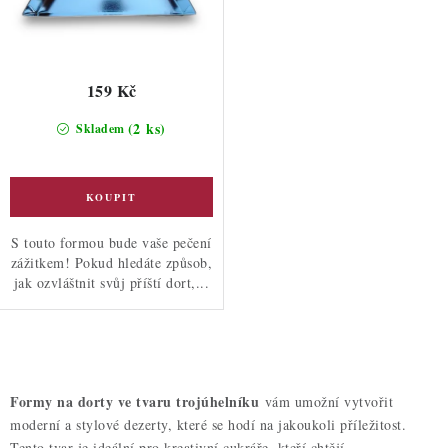
159 Kč
(2 ks)
Skladem
S touto formou bude vaše pečení
zážitkem! Pokud hledáte způsob,
jak ozvláštnit svůj příští dort,...
O
v
Formy na dorty ve tvaru trojúhelníku
vám umožní vytvořit
l
moderní a stylové dezerty, které se hodí na jakoukoli příležitost.
á
Tento tvar je ideální pro kreativní cukráře, kteří chtějí