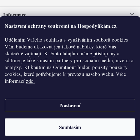
Z
á
Informace
p
a
Nastavení ochrany soukromí na Hospodyňkám.cz.
Nepřevzetí zásilky na dobírku
O nás
t
Obchodní podmínky
Udělením Vašeho souhlasu s využíváním souborů cookies
í
Historie
O nákupu
Vám budeme ukazovat jen takové nabídky, které Vás
Hodnocení obchodu
skutečně zajímají. K těmto údajům máme přístup my a
Kontakty
Reklamace a vratky
sdílíme je také s našimi partnery pro sociální média, inzerci a
Blog
analýzy. Kliknutím na Odmítnout budou použity pouze ty
cookies, které potřebujeme k provozu našeho webu. Více
Moje objednávka
Výdejní místa
informací
zde.
Podmínky ochrany osobních údajů
Cookies
Nastavení
Vydělávejte s námi
Copyright 2026
Hospodyňkám.cz
. Všechna práva vyhrazena.
Upravit nastavení
cookies
Velkoobchod
Souhlasím
Vytvořil Shoptet
Doprava a platba