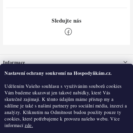
Z
á
Informace
p
a
Nastavení ochrany soukromí na Hospodyňkám.cz.
Nepřevzetí zásilky na dobírku
O nás
t
Obchodní podmínky
Udělením Vašeho souhlasu s využíváním souborů cookies
í
Historie
O nákupu
Vám budeme ukazovat jen takové nabídky, které Vás
Hodnocení obchodu
skutečně zajímají. K těmto údajům máme přístup my a
Kontakty
Reklamace a vratky
sdílíme je také s našimi partnery pro sociální média, inzerci a
Blog
analýzy. Kliknutím na Odmítnout budou použity pouze ty
cookies, které potřebujeme k provozu našeho webu. Více
Moje objednávka
Výdejní místa
informací
zde.
Podmínky ochrany osobních údajů