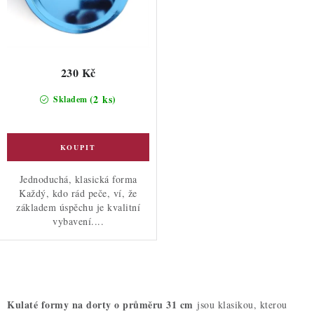
230 Kč
(2 ks)
Skladem
Jednoduchá, klasická forma
Každý, kdo rád peče, ví, že
základem úspěchu je kvalitní
vybavení....
O
v
Kulaté formy na dorty o průměru 31 cm
jsou klasikou, kterou