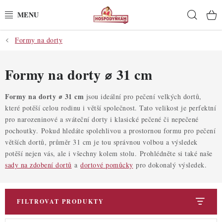
Přejít
Hleda
na
obsah
Formy na dorty
POTŘEBY
POMŮCKY
Formy na dorty ⌀ 31 cm
SUROVINY
Formy na dorty ⌀ 31 cm
jsou ideální pro pečení velkých dortů,
které potěší celou rodinu i větší společnost. Tato velikost je perfektní
pro narozeninové a sváteční dorty i klasické pečené či nepečené
DEKORACE
pochoutky. Pokud hledáte spolehlivou a prostornou formu pro pečení
větších dortů, průměr 31 cm je tou správnou volbou a výsledek
PRO OSLAVY
potěší nejen vás, ale i všechny kolem stolu. Prohlédněte si také naše
sady na zdobení dortů
a
dortové pomůcky
pro dokonalý výsledek.
DO KUCHYNĚ
POCHUTINY
FILTROVAT PRODUKTY