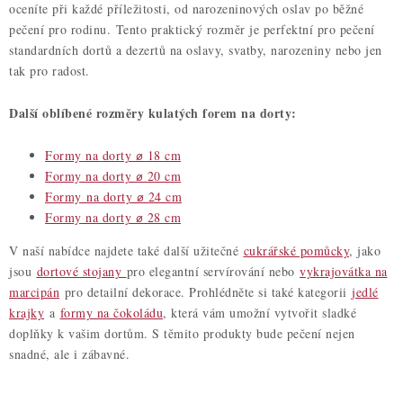
l
oceníte při každé příležitosti, od narozeninových oslav po běžné
á
pečení pro rodinu. Tento praktický rozměr je perfektní pro pečení
d
standardních dortů a dezertů na oslavy, svatby, narozeniny nebo jen
a
tak pro radost.
c
Další oblíbené rozměry kulatých forem na dorty:
í
p
Formy na dorty ⌀ 18 cm
r
Formy na dorty ⌀ 20 cm
v
Formy na dorty ⌀ 24 cm
k
Formy na dorty ⌀ 28 cm
y
V naší nabídce najdete také další užitečné
cukrářské pomůcky
, jako
v
jsou
dortové stojany
pro elegantní servírování nebo
vykrajovátka na
ý
marcipán
pro detailní dekorace. Prohlédněte si také kategorii
jedlé
p
krajky
a
formy na čokoládu
, která vám umožní vytvořit sladké
i
doplňky k vašim dortům. S těmito produkty bude pečení nejen
s
snadné, ale i zábavné.
u