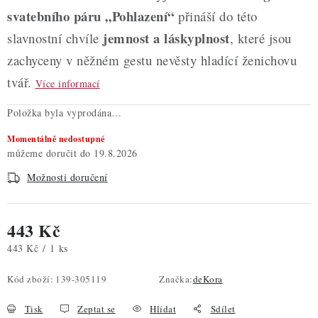
svatebního páru „Pohlazení“
přináší do této
jemnost a láskyplnost
slavnostní chvíle
, které jsou
zachyceny v něžném gestu nevěsty hladící ženichovu
tvář.
Více informací
Položka byla vyprodána…
Momentálně nedostupné
19.8.2026
Možnosti doručení
443 Kč
Měrná cena:
443 Kč / 1 ks
Kód zboží:
139-305119
Značka:
deKora
Tisk
Zeptat se
Hlídat
Sdílet