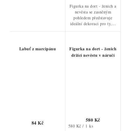
Figurka na dort - ženich a
nevěsta se zasněným
pohledem představuje
ideální dekoraci pro ty,...
Labuť z marcipánu
Figurka na dort - ženich
držící nevěstu v náručí
580 Kč
84 Kč
Měrná
580 Kč / 1 ks