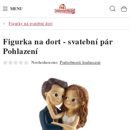
Přejít
Hleda
na
obsah
Figurky na svatební dort
POTŘEBY
Figurka na dort - svatební pár
POMŮCKY
Pohlazení
SUROVINY
Neohodnoceno
Podrobnosti hodnocení
DEKORACE
PRO OSLAVY
DO KUCHYNĚ
POCHUTINY