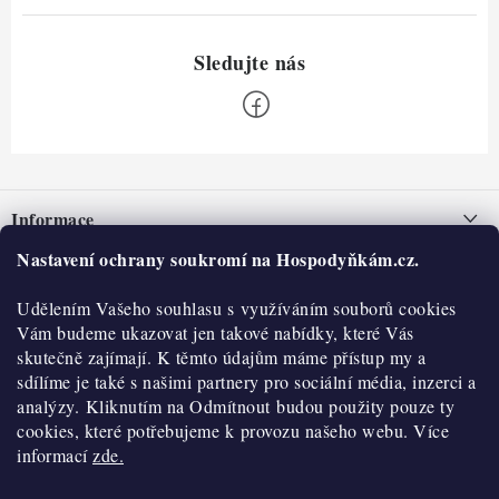
Z
á
Informace
p
a
Nastavení ochrany soukromí na Hospodyňkám.cz.
Nepřevzetí zásilky na dobírku
O nás
t
Obchodní podmínky
Udělením Vašeho souhlasu s využíváním souborů cookies
í
Historie
O nákupu
Vám budeme ukazovat jen takové nabídky, které Vás
Hodnocení obchodu
skutečně zajímají. K těmto údajům máme přístup my a
Kontakty
Reklamace a vratky
sdílíme je také s našimi partnery pro sociální média, inzerci a
Blog
analýzy. Kliknutím na Odmítnout budou použity pouze ty
cookies, které potřebujeme k provozu našeho webu. Více
Moje objednávka
Výdejní místa
informací
zde.
Podmínky ochrany osobních údajů
Cookies