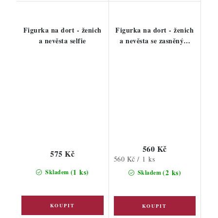
Figurka na dort - ženich
Figurka na dort - ženich
a nevěsta selfie
a nevěsta se zasněným
pohledem
560 Kč
575 Kč
Měrná
560 Kč / 1 ks
cena:
(1 ks)
(2 ks)
Skladem
Skladem