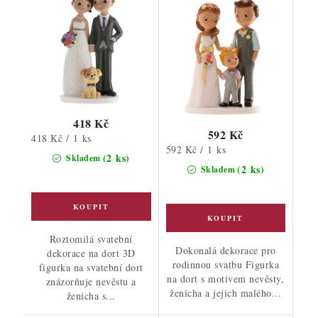
418 Kč
592 Kč
Měrná
418 Kč / 1 ks
Měrná
592 Kč / 1 ks
cena:
(2 ks)
Skladem
cena:
(2 ks)
Skladem
Roztomilá svatební
Dokonalá dekorace pro
dekorace na dort 3D
rodinnou svatbu Figurka
figurka na svatební dort
na dort s motivem nevěsty,
znázorňuje nevěstu a
ženicha a jejich malého...
ženicha s...