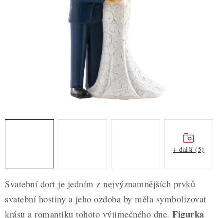
ZDRAVÉ PEČENÍ
DÁRKOVÉ POUKAZY
TÉMATICKÉ PRODUKTY
PROFI BALENÍ
NOVÉ ZBOŽÍ
ZNAČKY
+ další (5)
Nepřevzetí zásilky na dobírku
Obchodní podmínky
Hodnocení obchodu
Blog
Moje objednávka
Svatební dort je jedním z nejvýznamnějších prvků
Podmínky ochrany osobních údajů
svatební hostiny a jeho ozdoba by měla symbolizovat
Figurka
krásu a romantiku tohoto výjimečného dne.