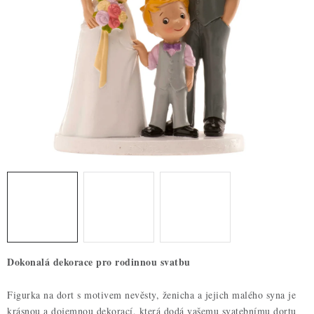
ZDRAVÉ PEČENÍ
DÁRKOVÉ POUKAZY
TÉMATICKÉ PRODUKTY
PROFI BALENÍ
NOVÉ ZBOŽÍ
ZNAČKY
Nepřevzetí zásilky na dobírku
Obchodní podmínky
Hodnocení obchodu
Blog
Moje objednávka
Dokonalá dekorace pro rodinnou svatbu
Podmínky ochrany osobních údajů
Figurka na dort s motivem nevěsty, ženicha a jejich malého syna je
krásnou a dojemnou dekorací, která dodá vašemu svatebnímu dortu