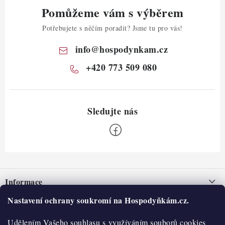
Pomůžeme vám s výběrem
Potřebujete s něčím poradit? Jsme tu pro vás!
info
@
hospodynkam.cz
+420 773 509 080
Z
á
Informace
p
a
Nastavení ochrany soukromí na Hospodyňkám.cz.
Nepřevzetí zásilky na dobírku
O nás
t
Obchodní podmínky
Udělením Vašeho souhlasu s využíváním souborů cookies