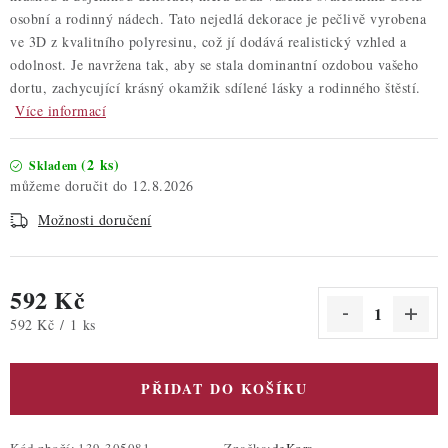
osobní a rodinný nádech. Tato nejedlá dekorace je pečlivě vyrobena
ve 3D z kvalitního polyresinu, což jí dodává realistický vzhled a
odolnost. Je navržena tak, aby se stala dominantní ozdobou vašeho
dortu, zachycující krásný okamžik sdílené lásky a rodinného štěstí.
Více informací
(2 ks)
Skladem
12.8.2026
Možnosti doručení
592 Kč
Měrná cena:
592 Kč / 1 ks
PŘIDAT DO KOŠÍKU