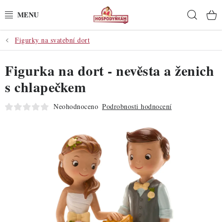
Přejít
Hleda
na
obsah
Figurky na svatební dort
POTŘEBY
Figurka na dort - nevěsta a ženich
POMŮCKY
s chlapečkem
SUROVINY
Neohodnoceno
Podrobnosti hodnocení
DEKORACE
PRO OSLAVY
DO KUCHYNĚ
POCHUTINY