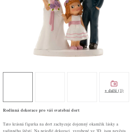
ZDRAVÉ PEČENÍ
DÁRKOVÉ POUKAZY
TÉMATICKÉ PRODUKTY
PROFI BALENÍ
NOVÉ ZBOŽÍ
ZNAČKY
+ další (1)
Nepřevzetí zásilky na dobírku
Obchodní podmínky
Hodnocení obchodu
Blog
Moje objednávka
Rodinná dekorace pro váš svatební dort
Podmínky ochrany osobních údajů
Tato krásná figurka na dort zachycuje dojemný okamžik lásky a
rodinného štěstí. Na nejedlé dekoraci, vyrobené ve 3D, jsou nevěsta,