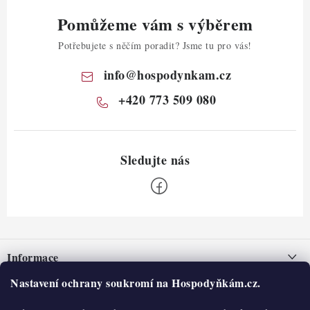
Pomůžeme vám s výběrem
Potřebujete s něčím poradit? Jsme tu pro vás!
info
@
hospodynkam.cz
+420 773 509 080
Z
á
Informace
p
a
Nastavení ochrany soukromí na Hospodyňkám.cz.
Nepřevzetí zásilky na dobírku
O nás
t
Obchodní podmínky