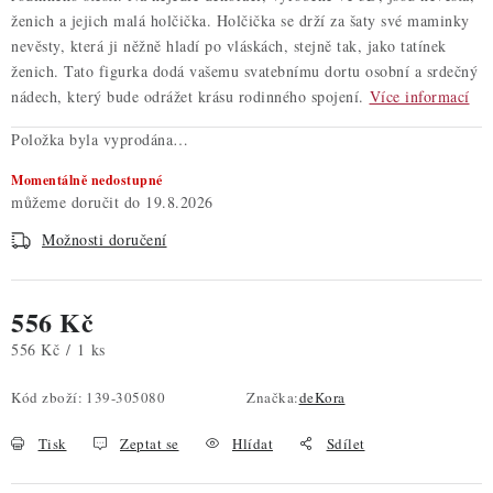
ženich a jejich malá holčička. Holčička se drží za šaty své maminky
nevěsty, která ji něžně hladí po vláskách, stejně tak, jako tatínek
ženich. Tato figurka dodá vašemu svatebnímu dortu osobní a srdečný
nádech, který bude odrážet krásu rodinného spojení.
Více informací
Položka byla vyprodána…
Momentálně nedostupné
19.8.2026
Možnosti doručení
556 Kč
Měrná cena:
556 Kč / 1 ks
Kód zboží:
139-305080
Značka:
deKora
Tisk
Zeptat se
Hlídat
Sdílet