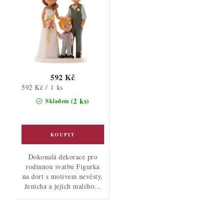
592 Kč
Měrná
592 Kč / 1 ks
cena:
(2 ks)
Skladem
Dokonalá dekorace pro
rodinnou svatbu Figurka
na dort s motivem nevěsty,
ženicha a jejich malého...