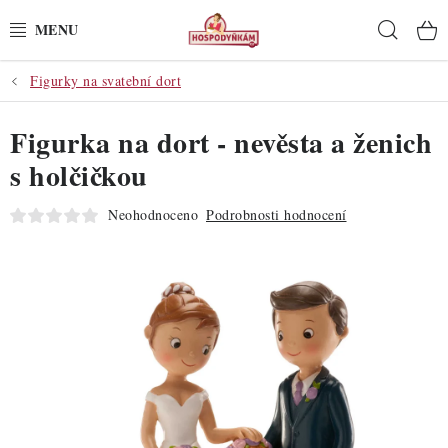
Přejít
Hleda
na
obsah
Figurky na svatební dort
POTŘEBY
Figurka na dort - nevěsta a ženich
POMŮCKY
s holčičkou
SUROVINY
Neohodnoceno
Podrobnosti hodnocení
DEKORACE
PRO OSLAVY
DO KUCHYNĚ
POCHUTINY