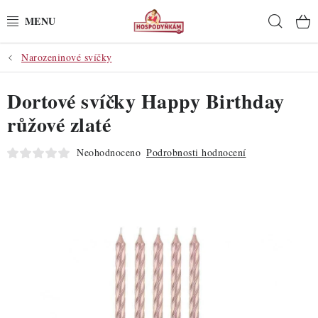
Přejít
Hleda
na
obsah
Narozeninové svíčky
POTŘEBY
Dortové svíčky Happy Birthday
POMŮCKY
růžové zlaté
SUROVINY
Neohodnoceno
Podrobnosti hodnocení
DEKORACE
PRO OSLAVY
DO KUCHYNĚ
POCHUTINY