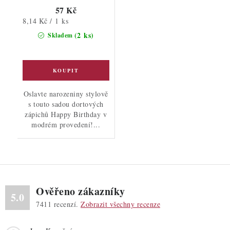
57 Kč
Měrná
8,14 Kč / 1 ks
cena:
(2 ks)
Skladem
Oslavte narozeniny stylově
s touto sadou dortových
zápichů Happy Birthday v
modrém provedení!...
Ověřeno zákazníky
5.0
7411
recenzí.
Zobrazit všechny recenze