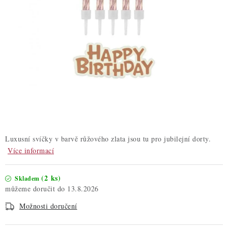
ZDRAVÉ PEČENÍ
DÁRKOVÉ POUKAZY
TÉMATICKÉ PRODUKTY
PROFI BALENÍ
NOVÉ ZBOŽÍ
ZNAČKY
Luxusní svíčky v barvě růžového zlata jsou tu pro jubilejní dorty.
Více informací
Nepřevzetí zásilky na dobírku
Obchodní podmínky
(2 ks)
Hodnocení obchodu
Blog
Moje objednávka
Skladem
13.8.2026
Podmínky ochrany osobních údajů
Možnosti doručení