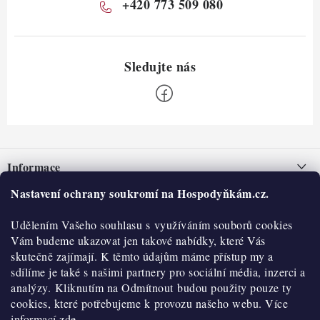
+420 773 509 080
Z
á
Informace
p
a
Nastavení ochrany soukromí na Hospodyňkám.cz.
Nepřevzetí zásilky na dobírku
O nás
t
Obchodní podmínky
Udělením Vašeho souhlasu s využíváním souborů cookies
í
Historie
O nákupu
Vám budeme ukazovat jen takové nabídky, které Vás
Hodnocení obchodu
skutečně zajímají. K těmto údajům máme přístup my a
Kontakty
Reklamace a vratky
sdílíme je také s našimi partnery pro sociální média, inzerci a
Blog
analýzy. Kliknutím na Odmítnout budou použity pouze ty
cookies, které potřebujeme k provozu našeho webu. Více
Moje objednávka
Výdejní místa
informací
zde.