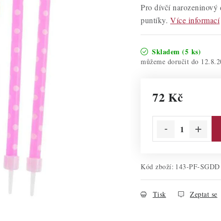
Pro dívčí narozeninový d
puntíky.
Více informací
Skladem
(5 ks)
12.8.2
72 Kč
Měrná cena:
Kód zboží:
143-PF-SGDD
Tisk
Zeptat se