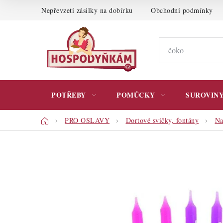
Přejít
Nepřevzetí zásilky na dobírku
Obchodní podmínky
na
obsah
POTŘEBY
POMŮCKY
SUROVIN
Domů
PRO OSLAVY
Dortové svíčky, fontány
Na