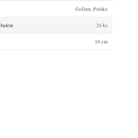
GoDan, Polsko
balení
24 ks
10 cm