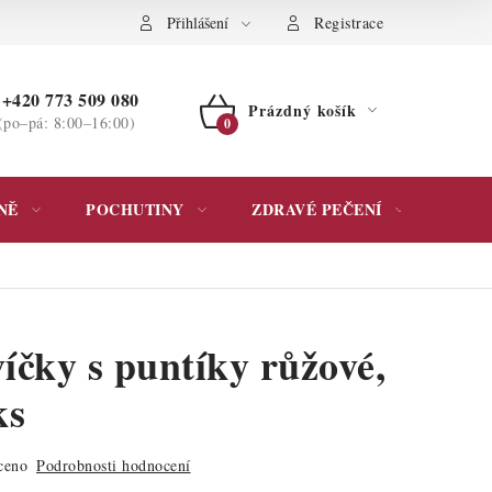
ochrany osobních údajů
Přihlášení
Registrace
+420 773 509 080
Prázdný košík
(po–pá: 8:00–16:00)
NÁKUPNÍ
KOŠÍK
NĚ
POCHUTINY
ZDRAVÉ PEČENÍ
DÁR
íčky s puntíky růžové,
ks
ceno
Podrobnosti hodnocení