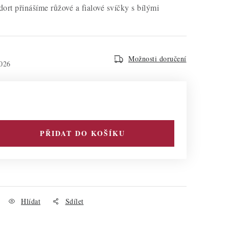
ort přinášíme růžové a fialové svíčky s bílými
Možnosti doručení
026
PŘIDAT DO KOŠÍKU
Hlídat
Sdílet