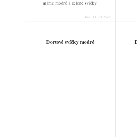
máme modré a zelené svíčky.
Kód:
143-PF-SGDC
Dortové svíčky modré
D