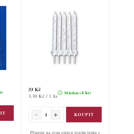
33 Kč
s)
(4 ks)
Skladem
Měrná
3,30 Kč / 1 ks
cena:
Přineste na svou oslavu trochu lesku s