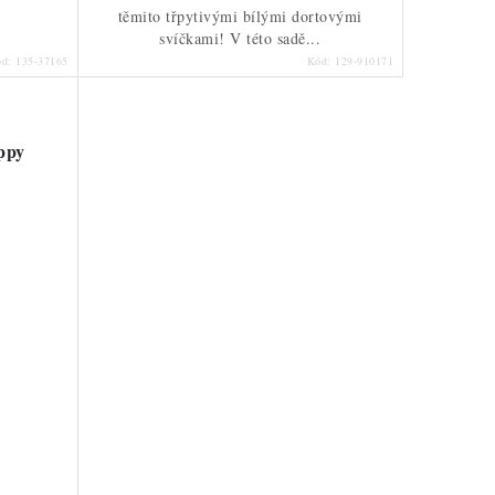
těmito třpytivými bílými dortovými
svíčkami! V této sadě...
ód:
135-37165
Kód:
129-910171
ppy