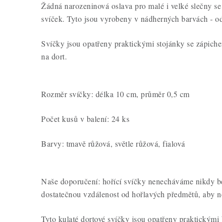
Žádná narozeninová oslava pro malé i velké slečny s
svíček. Tyto jsou vyrobeny v nádherných barvách - od
Svíčky jsou opatřeny praktickými stojánky se zápich
na dort.
Rozměr svíčky: délka 10 cm, průměr 0,5 cm
Počet kusů v balení: 24 ks
Barvy: tmavě růžová, světle růžová, fialová
Naše doporučení: hořící svíčky nenecháváme nikdy b
dostatečnou vzdálenost od hořlavých předmětů, aby n
Tyto kulaté dortové svíčky jsou opatřeny praktickými 