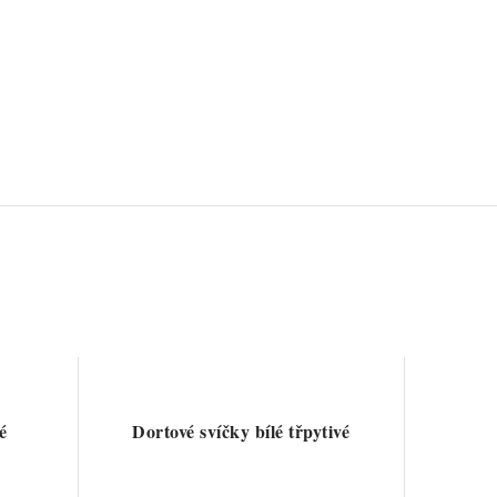
é
Dortové svíčky bílé třpytivé