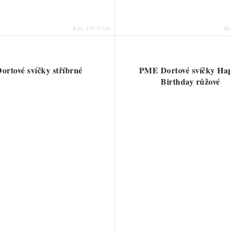
Kód:
135-37100
K
ortové svíčky stříbrné
PME Dortové svíčky Ha
Birthday růžové