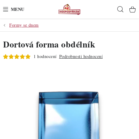
Přejít
Hleda
na
obsah
Formy se dnem
POTŘEBY
Dortová forma obdélník
POMŮCKY
1 hodnocení
Podrobnosti hodnocení
SUROVINY
DEKORACE
PRO OSLAVY
DO KUCHYNĚ
POCHUTINY