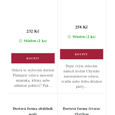
258 Kč
232 Kč
(2 ks)
Skladem
(2 ks)
Skladem
Dejte svým oslavám
Oslava se stylovým dortem
nádech květin Chystáte
Plánujete oslavu narození
narozeninovou oslavu,
miminka, křtiny nebo
svatbu nebo třeba dětskou
odhalení pohlaví? Pak...
párty...
Dortová forma obdélník
Dortová forma čtverec
malý
15x15cm