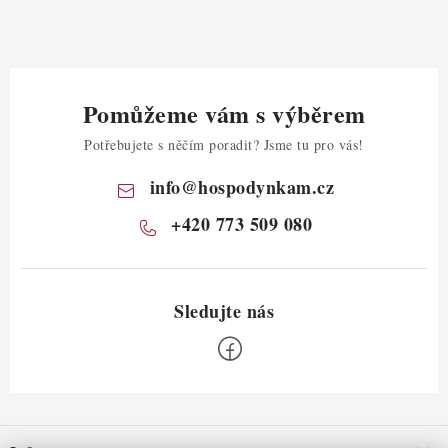
Pomůžeme vám s výběrem
Potřebujete s něčím poradit? Jsme tu pro vás!
info
@
hospodynkam.cz
+420 773 509 080
Z
á