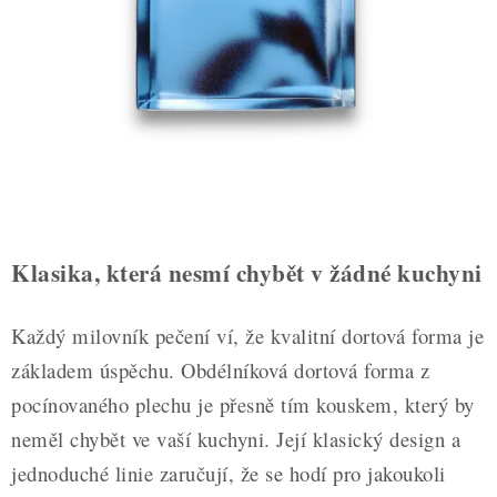
ZDRAVÉ PEČENÍ
DÁRKOVÉ POUKAZY
TÉMATICKÉ PRODUKTY
PROFI BALENÍ
NOVÉ ZBOŽÍ
Klasika, která nesmí chybět v žádné kuchyni
ZNAČKY
Každý milovník pečení ví, že kvalitní dortová forma je
Nepřevzetí zásilky na dobírku
Obchodní podmínky
základem úspěchu. Obdélníková dortová forma z
Hodnocení obchodu
Blog
Moje objednávka
pocínovaného plechu je přesně tím kouskem, který by
Podmínky ochrany osobních údajů
neměl chybět ve vaší kuchyni. Její klasický design a
jednoduché linie zaručují, že se hodí pro jakoukoli