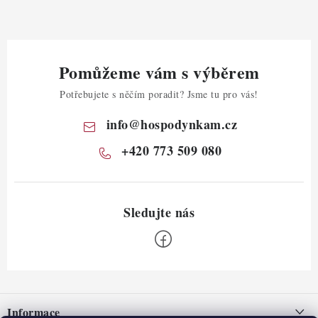
Pomůžeme vám s výběrem
Potřebujete s něčím poradit? Jsme tu pro vás!
info
@
hospodynkam.cz
+420 773 509 080
Z
á
Informace