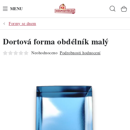
Přejít
Hleda
na
obsah
Formy se dnem
POTŘEBY
Dortová forma obdélník malý
POMŮCKY
Neohodnoceno
Podrobnosti hodnocení
SUROVINY
DEKORACE
PRO OSLAVY
DO KUCHYNĚ
POCHUTINY