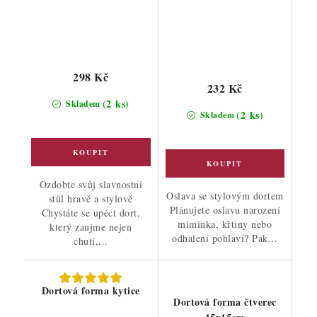
298 Kč
232 Kč
(2 ks)
Skladem
(2 ks)
Skladem
Ozdobte svůj slavnostní
Oslava se stylovým dortem
stůl hravě a stylově
Plánujete oslavu narození
Chystáte se upéct dort,
miminka, křtiny nebo
který zaujme nejen
odhalení pohlaví? Pak...
chutí,...
Dortová forma kytice
Dortová forma čtverec