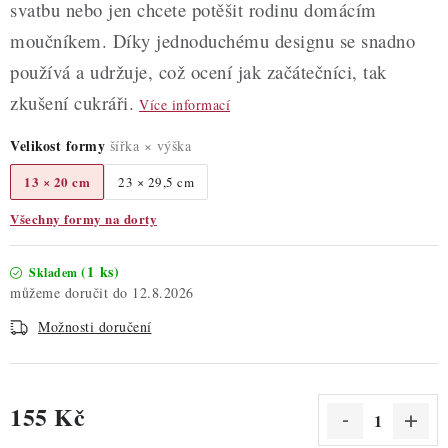
svatbu nebo jen chcete potěšit rodinu domácím
moučníkem. Díky jednoduchému designu se snadno
používá a udržuje, což ocení jak začátečníci, tak
zkušení cukráři.
Více informací
Velikost formy
šířka × výška
13 × 20 cm
23 × 29,5 cm
Všechny formy na dorty
(1 ks)
Skladem
12.8.2026
Možnosti doručení
155 Kč
Měrná cena: