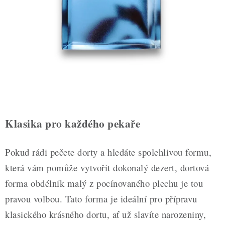
ZDRAVÉ PEČENÍ
DÁRKOVÉ POUKAZY
TÉMATICKÉ PRODUKTY
PROFI BALENÍ
NOVÉ ZBOŽÍ
Klasika pro každého pekaře
ZNAČKY
Pokud rádi pečete dorty a hledáte spolehlivou formu,
Nepřevzetí zásilky na dobírku
Obchodní podmínky
která vám pomůže vytvořit dokonalý dezert, dortová
Hodnocení obchodu
Blog
Moje objednávka
forma obdélník malý z pocínovaného plechu je tou
Podmínky ochrany osobních údajů
pravou volbou. Tato forma je ideální pro přípravu
klasického krásného dortu, ať už slavíte narozeniny,