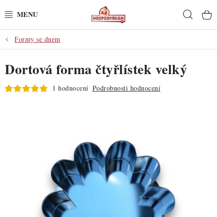
Přejít
Hleda
na
obsah
Formy se dnem
POTŘEBY
Dortová forma čtyřlístek velký
POMŮCKY
1 hodnocení
Podrobnosti hodnocení
SUROVINY
DEKORACE
PRO OSLAVY
DO KUCHYNĚ
POCHUTINY