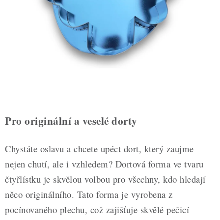
ZDRAVÉ PEČENÍ
DÁRKOVÉ POUKAZY
TÉMATICKÉ PRODUKTY
PROFI BALENÍ
NOVÉ ZBOŽÍ
Pro originální a veselé dorty
ZNAČKY
Chystáte oslavu a chcete upéct dort, který zaujme
Nepřevzetí zásilky na dobírku
Obchodní podmínky
nejen chutí, ale i vzhledem? Dortová forma ve tvaru
Hodnocení obchodu
Blog
Moje objednávka
čtyřlístku je skvělou volbou pro všechny, kdo hledají
Podmínky ochrany osobních údajů
něco originálního. Tato forma je vyrobena z
pocínovaného plechu, což zajišťuje skvělé pečicí