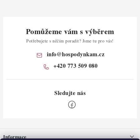
Pomůžeme vám s výběrem
Potřebujete s něčím poradit? Jsme tu pro vás!
info
@
hospodynkam.cz
+420 773 509 080
Z
á
Informace
p