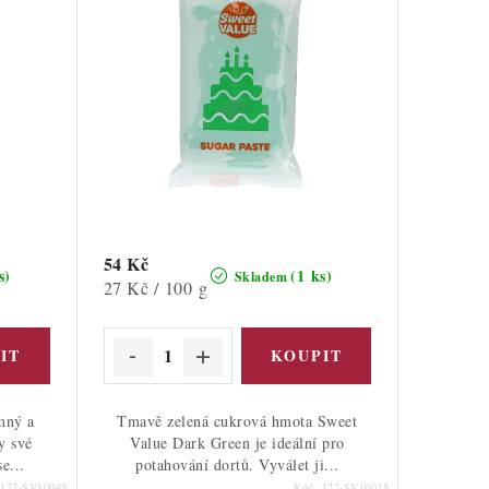
54 Kč
s)
(1 ks)
Skladem
Měrná
27 Kč / 100 g
cena:
mný a
Tmavě zelená cukrová hmota Sweet
y své
Value Dark Green je ideální pro
e...
potahování dortů. Vyválet ji...
127-SV10045
Kód:
127-SV10025