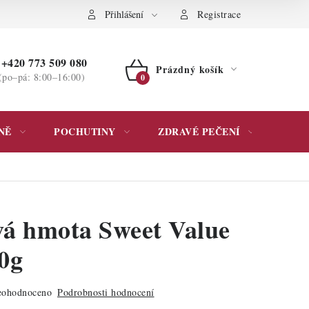
ochrany osobních údajů
Přihlášení
Registrace
+420 773 509 080
Prázdný košík
(po–pá: 8:00–16:00)
NÁKUPNÍ
KOŠÍK
NĚ
POCHUTINY
ZDRAVÉ PEČENÍ
DÁR
á hmota Sweet Value
0g
ohodnoceno
Podrobnosti hodnocení