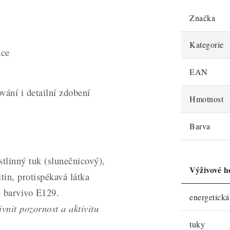
Značka
Kategorie
ace
EAN
ání i detailní zdobení
Hmotnost
Barva
tlinný tuk (slunečnicový),
Výživové h
in, protispékavá látka
 barvivo E129.
energetick
vnit pozornost a aktivitu
tuky