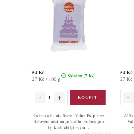
54 Kč
54 Kč
(7 ks)
Skladem
Měrná
Měrná
27 Kč / 100 g
27 Kč 
cena:
cena:
Cukrová hmota Sweet Value Purple ve
Zářiv
fialovém odstínu je ideální volbou pro
Val
ty, kteří chtějí svým...
v
Kód:
127-SV10035