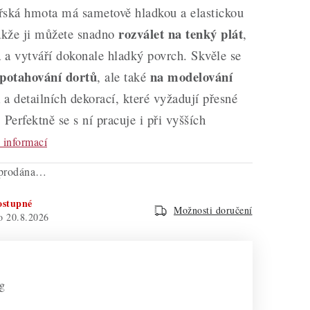
řská hmota má sametově hladkou a elastickou
rozválet na tenký plát
takže ji můžete snadno
,
á a vytváří dokonale hladký povrch. Skvěle se
potahování dortů
na modelování
, ale také
k a detailních dekorací, které vyžadují přesné
. Perfektně se s ní pracuje i při vyšších
 informací
yprodána…
ostupné
Možnosti doručení
20.8.2026
 g