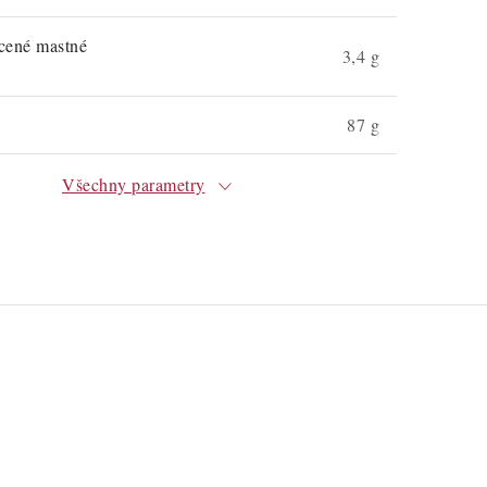
ycené mastné
3,4 g
87 g
Všechny parametry