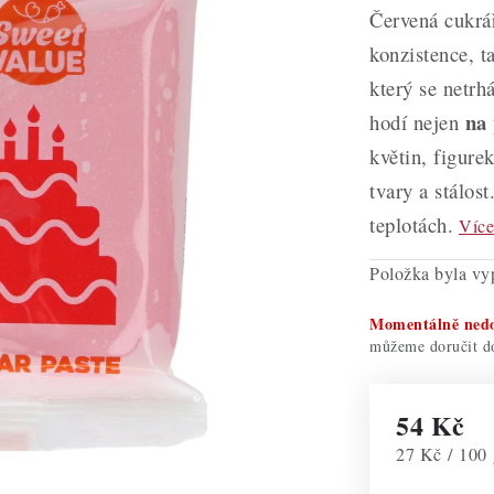
Červená cukrá
konzistence, 
který se netrh
na 
hodí nejen
květin, figure
tvary a stálost
teplotách.
Více
Položka byla v
Momentálně ned
54 Kč
Měrná cena:
27 Kč / 100