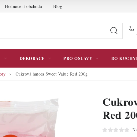
Hodnocení obchodu
Blog
Moje objednávka
Podmínky 
Y
DEKORACE
PRO OSLAVY
DO KUCHY
oty
Cukrová hmota Sweet Value Red 200g
Cukrov
Red 20
Ne