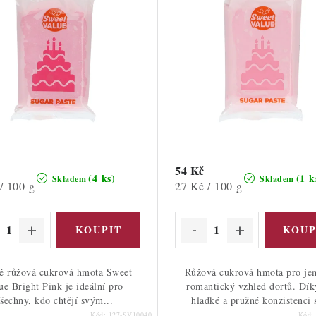
54 Kč
(4 ks)
(1 k
Skladem
Skladem
Měrná
/ 100 g
27 Kč / 100 g
cena:
ě růžová cukrová hmota Sweet
Růžová cukrová hmota pro je
ue Bright Pink je ideální pro
romantický vzhled dortů. Dík
šechny, kdo chtějí svým...
hladké a pružné konzistenci s
Kód:
127-SV10040
Kód: