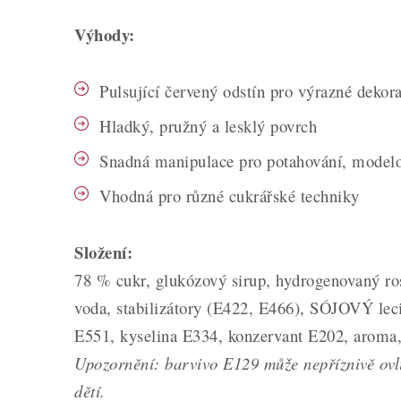
Výhody:
Pulsující červený odstín pro výrazné dekor
Hladký, pružný a lesklý povrch
Snadná manipulace pro potahování, modelov
Vhodná pro různé cukrářské techniky
Složení:
78 % cukr, glukózový sirup, hydrogenovaný ros
voda, stabilizátory (E422, E466), SÓJOVÝ lecit
E551, kyselina E334, konzervant E202, aroma,
Upozornění: barvivo E129 může nepříznivě ovli
dětí.