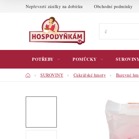
Přejít
Nepřevzetí zásilky na dobírku
Obchodní podmínky
na
obsah
POTŘEBY
POMŮCKY
SUROVIN
Domů
SUROVINY
Cukrářské hmoty
Barevné hm