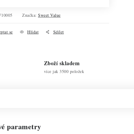
V10005
Značka:
Sweet Value
ptat se
Hlídat
Sdílet
Zboží skladem
více jak 3500 položek
vé parametry