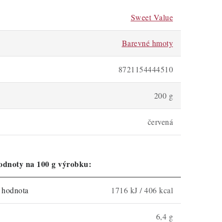
Sweet Value
Barevné hmoty
8721154444510
200 g
červená
odnoty na 100 g výrobku:
á hodnota
1716 kJ / 406 kcal
6,4 g