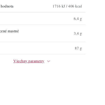
á hodnota
1716 kJ / 406 kcal
6,4 g
ycené mastné
3,4 g
87 g
Všechny parametry