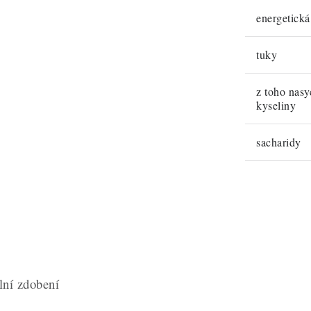
energetick
tuky
z toho nas
kyseliny
sacharidy
lní zdobení