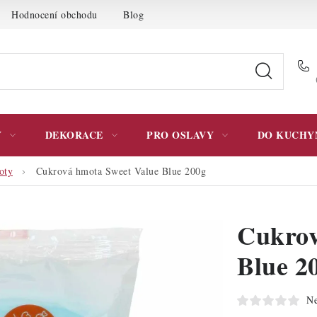
Hodnocení obchodu
Blog
Moje objednávka
Podmínky 
Y
DEKORACE
PRO OSLAVY
DO KUCHY
oty
Cukrová hmota Sweet Value Blue 200g
Cukrov
Blue 2
Ne