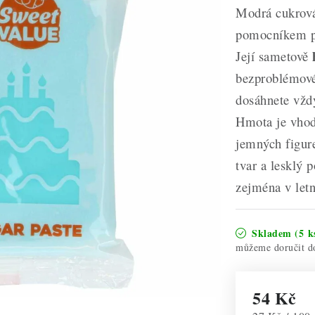
Modrá cukrová
pomocníkem př
Její sametově
bezproblémové
dosáhnete vždy
Hmota je vhodn
jemných figur
tvar a lesklý p
zejména v letn
Skladem
(5 k
54 Kč