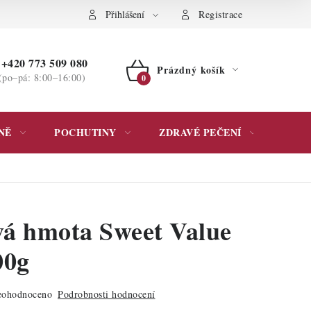
ochrany osobních údajů
Přihlášení
Registrace
+420 773 509 080
Prázdný košík
(po–pá: 8:00–16:00)
NÁKUPNÍ
KOŠÍK
NĚ
POCHUTINY
ZDRAVÉ PEČENÍ
DÁR
á hmota Sweet Value
00g
ohodnoceno
Podrobnosti hodnocení