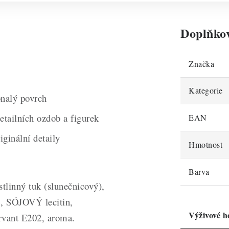
Doplňko
Značka
Kategorie
onalý povrch
etailních ozdob a figurek
EAN
ginální detaily
Hmotnost
Barva
tlinný tuk (slunečnicový),
3, SÓJOVÝ lecitin,
Výživové h
ervant E202, aroma.