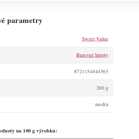
vé parametry
Sweet Value
Barevné hmoty
8721154444565
200 g
modrá
odnoty na 100 g výrobku: