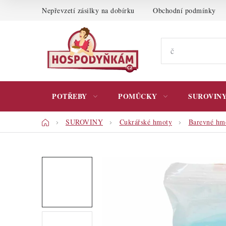
Přejít
Nepřevzetí zásilky na dobírku
Obchodní podmínky
na
obsah
POTŘEBY
POMŮCKY
SUROVIN
Domů
SUROVINY
Cukrářské hmoty
Barevné hm