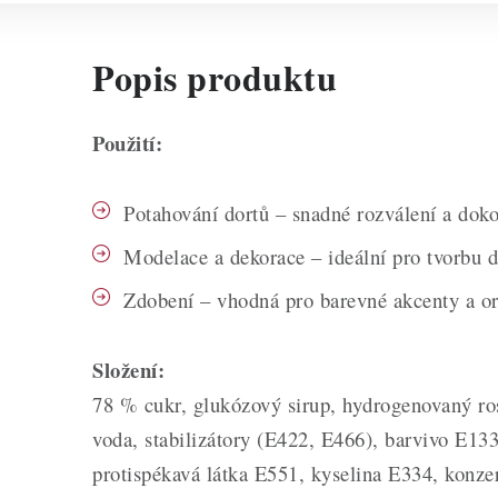
Popis produktu
Použití:
Potahování dortů – snadné rozválení a dok
Modelace a dekorace – ideální pro tvorbu d
Zdobení – vhodná pro barevné akcenty a ori
Složení:
78 % cukr, glukózový sirup, hydrogenovaný ros
voda, stabilizátory (E422, E466), barvivo E13
protispékavá látka E551, kyselina E334, konz