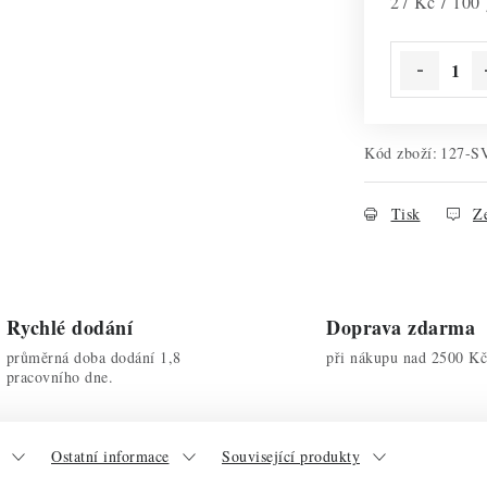
Měrná cena:
27 Kč / 100
Kód zboží:
127-S
Tisk
Ze
Rychlé dodání
Doprava zdarma
průměrná doba dodání 1,8
při nákupu nad 2500 Kč
pracovního dne.
Ostatní informace
Související produkty