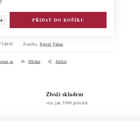
 g
PŘIDAT DO KOŠÍKU
V10030
Značka:
Sweet Value
ptat se
Hlídat
Sdílet
Zboží skladem
více jak 3500 položek