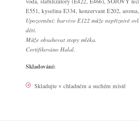
voda, stabilizátory (E422, E466), SÓJOVÝ lecit
E551, kyselina E334, konzervant E202, aroma,
Upozornění: barvivo E122 může nepříznivě ovli
dětí.
Může obsahovat stopy mléka.
Certifikováno Halal.
Skladování:
Skladujte v chladném a suchém místě