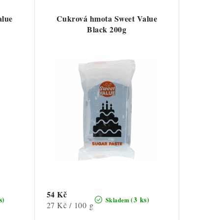
alue
Cukrová hmota Sweet Value
Black 200g
54 Kč
s)
(3 ks)
Skladem
Měrná
27 Kč / 100 g
cena: