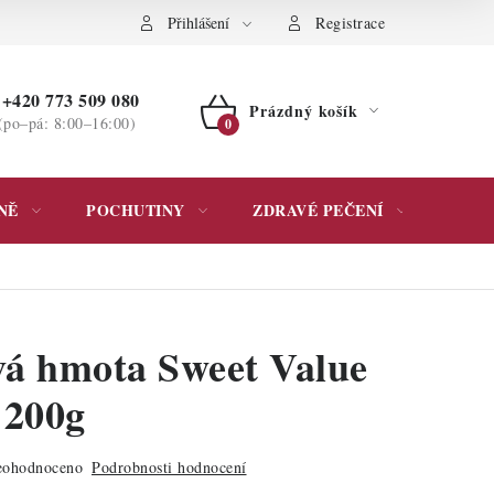
ochrany osobních údajů
Přihlášení
Registrace
+420 773 509 080
Prázdný košík
(po–pá: 8:00–16:00)
NÁKUPNÍ
KOŠÍK
NĚ
POCHUTINY
ZDRAVÉ PEČENÍ
DÁR
á hmota Sweet Value
 200g
ohodnoceno
Podrobnosti hodnocení