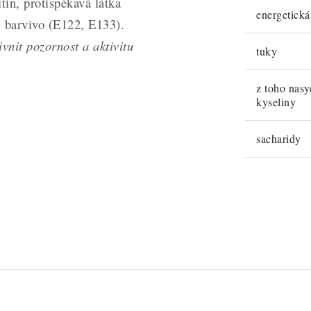
in, protispékavá látka
energetick
 barvivo (E122, E133).
vnit pozornost a aktivitu
tuky
z toho nas
kyseliny
sacharidy