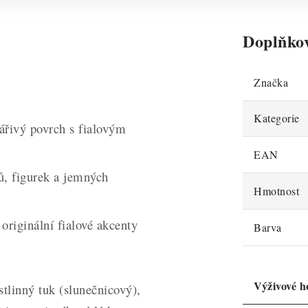
Doplňko
Značka
Kategorie
ářivý povrch s fialovým
EAN
tů, figurek a jemných
Hmotnost
originální fialové akcenty
Barva
Výživové h
tlinný tuk (slunečnicový),