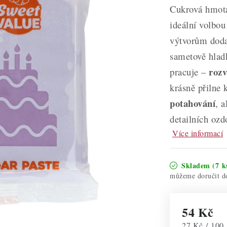
Cukrová hmota
ideální volbou
výtvorům doda
sametově hladk
rozv
pracuje –
krásně přilne 
potahování
, a
detailních ozd
Více informací
Skladem
(7 k
54 Kč
Měrná cena:
27 Kč / 100