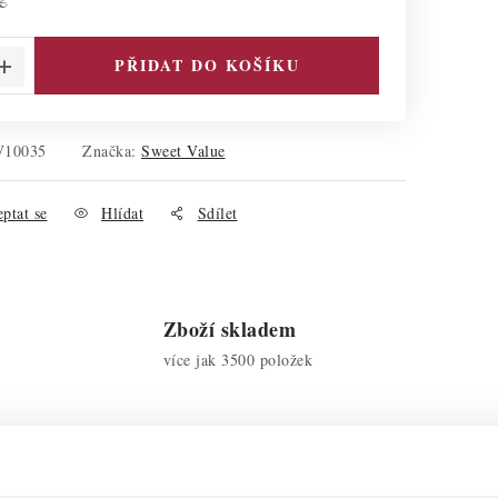
PŘIDAT DO KOŠÍKU
V10035
Značka:
Sweet Value
ptat se
Hlídat
Sdílet
Zboží skladem
více jak 3500 položek