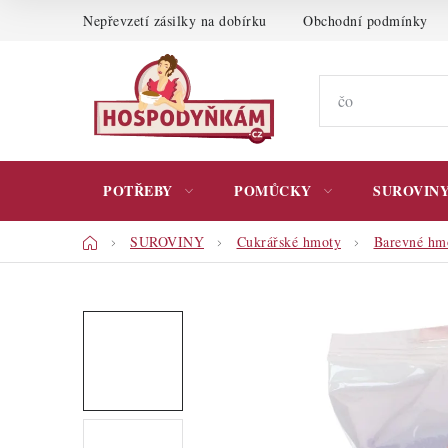
Přejít
Nepřevzetí zásilky na dobírku
Obchodní podmínky
na
obsah
POTŘEBY
POMŮCKY
SUROVIN
Domů
SUROVINY
Cukrářské hmoty
Barevné hm