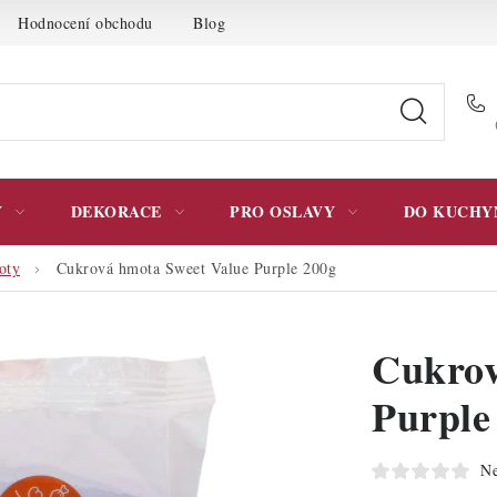
Hodnocení obchodu
Blog
Moje objednávka
Podmínky 
Y
DEKORACE
PRO OSLAVY
DO KUCHY
oty
Cukrová hmota Sweet Value Purple 200g
Cukrov
Purple
Ne