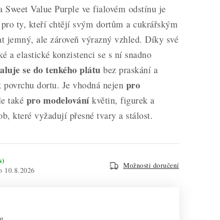
 Sweet Value Purple ve fialovém odstínu je
 pro ty, kteří chtějí svým dortům a cukrářským
t jemný, ale zároveň výrazný vzhled. Díky své
é a elastické konzistenci se s ní snadno
aluje se do tenkého plátu
bez praskání a
pro
k povrchu dortu. Je vhodná nejen
pro modelování
le také
květin, figurek a
ob, které vyžadují přesné tvary a stálost.
s)
Možnosti doručení
10.8.2026
 g