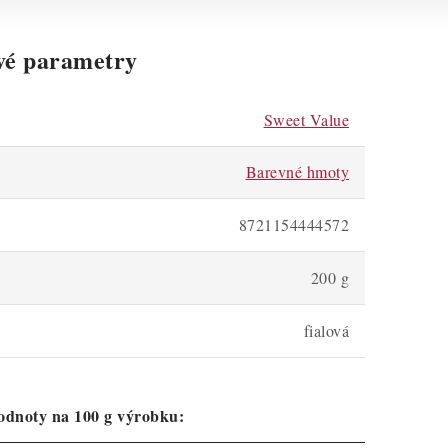
vé parametry
Sweet Value
Barevné hmoty
8721154444572
200 g
fialová
odnoty na 100 g výrobku: