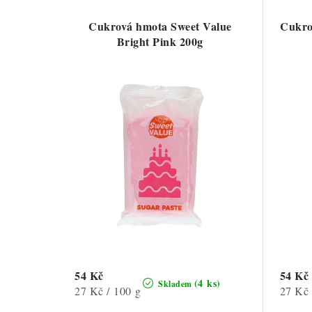
Cukrová hmota Sweet Value
Cukro
Bright Pink 200g
54 Kč
54 Kč
(4 ks)
Skladem
Měrná
Měrná
27 Kč / 100 g
27 Kč 
cena:
cena: