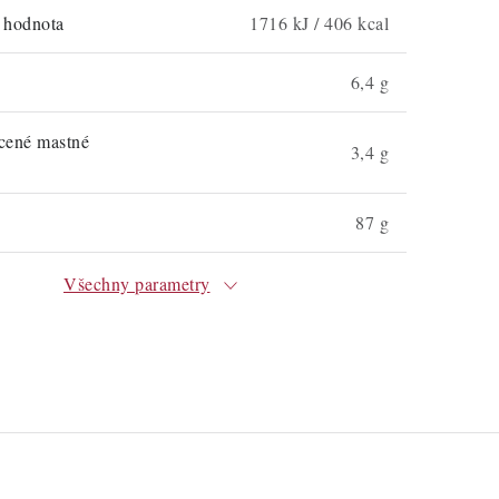
á hodnota
1716 kJ / 406 kcal
6,4 g
ycené mastné
3,4 g
87 g
Všechny parametry