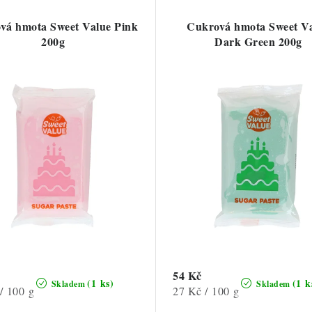
vá hmota Sweet Value Pink
Cukrová hmota Sweet V
200g
Dark Green 200g
54 Kč
(1 ks)
(1 k
Skladem
Skladem
Měrná
/ 100 g
27 Kč / 100 g
cena: