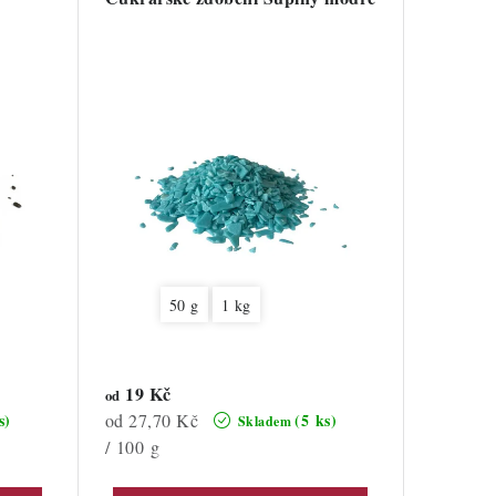
50 g
1 kg
19 Kč
od
Měrná
od 27,70 Kč
s)
(5 ks)
Skladem
cena:
/ 100 g