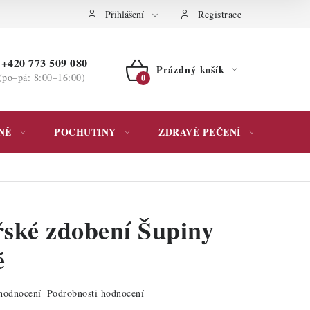
ochrany osobních údajů
Přihlášení
Registrace
+420 773 509 080
Prázdný košík
(po–pá: 8:00–16:00)
NÁKUPNÍ
KOŠÍK
NĚ
POCHUTINY
ZDRAVÉ PEČENÍ
DÁR
ské zdobení Šupiny
é
hodnocení
Podrobnosti hodnocení