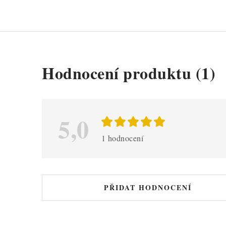
V
Hodnocení produktu (1)
ý
p
i
5,0
s
1 hodnocení
h
o
d
PŘIDAT HODNOCENÍ
n
o