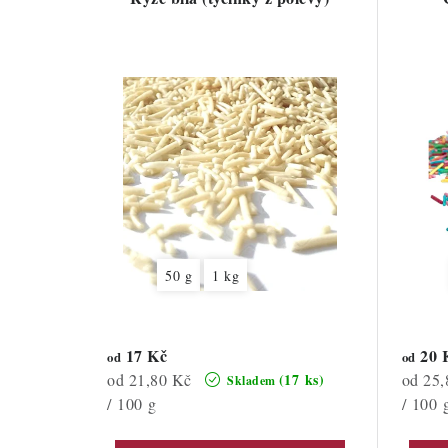
50 g
1 kg
17 Kč
20 
od
od
Měrná
Měrná
od 21,80 Kč
od 25,
(17 ks)
Skladem
cena:
cena:
/ 100 g
/ 100 