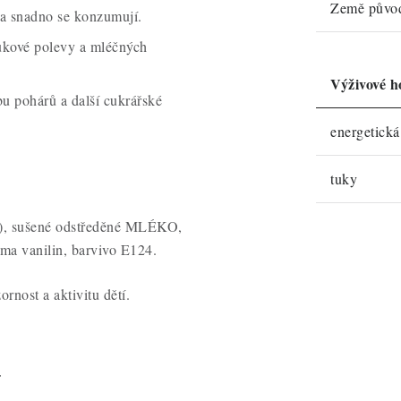
Země půvo
a snadno se konzumují.
ukové polevy a mléčných
Výživové h
u pohárů a další cukrářské
energetick
tuky
vý), sušené odstředěné MLÉKO,
 vanilin, barvivo E124.
rnost a aktivitu dětí.