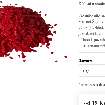
Efektní a snadn
Pro milovníky n
zdobení Šupiny 
výrazný vzhled. 
jemné, měkké a 
přilnou k povrch
profesionální vz
Hmotnost
od
19 K