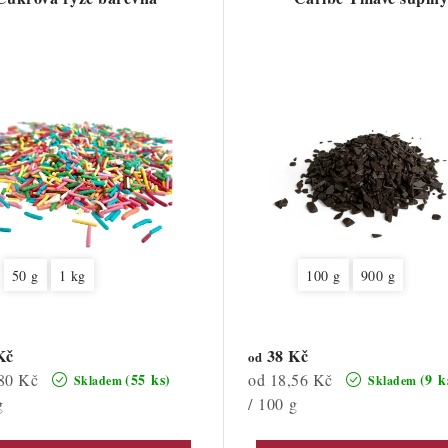
50 g
1 kg
100 g
900 g
Kč
38 Kč
od
Měrná
80 Kč
od 18,56 Kč
(55 ks)
(9 k
Skladem
Skladem
cena:
g
/ 100 g