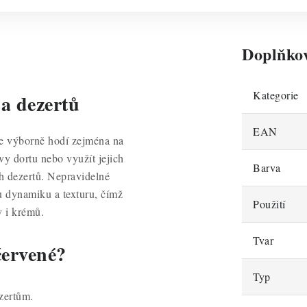
Doplňko
Kategorie
 a dezertů
EAN
se výborně hodí zejména na
vy dortu nebo využít jejich
Barva
ch dezertů. Nepravidelné
 dynamiku a texturu, čímž
Použití
v i krémů.
Tvar
červené?
Typ
zertům.