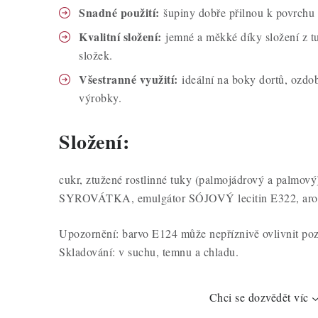
Snadné použití:
šupiny dobře přilnou k povrchu 
Kvalitní složení:
jemné a měkké díky složení z t
složek.
Všestranné využití:
ideální na boky dortů, ozdob
výrobky.
Složení:
cukr, ztužené rostlinné tuky (palmojádrový a palmo
SYROVÁTKA, emulgátor SÓJOVÝ lecitin E322, aroma
Upozornění: barvo E124 může nepříznivě ovlivnit pozo
Skladování: v suchu, temnu a chladu.
Chci se dozvědět víc