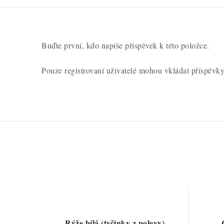
c
e
n
Buďte první, kdo napíše příspěvek k této položce.
í
Pouze registrovaní uživatelé mohou vkládat příspěvk
Rýže bílá (tyčinky z polevy)