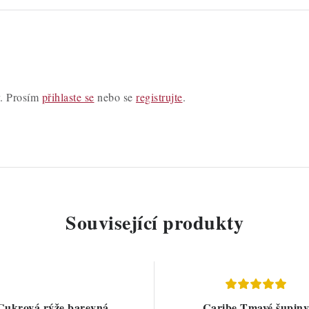
y. Prosím
přihlaste se
nebo se
registrujte
.
Související produkty
Cukrová rýže barevná
Caribe Tmavé šupiny