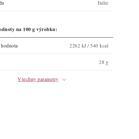
du
Itálie
odnoty na 100 g výrobku:
á hodnota
2262 kJ / 540 kcal
28 g
Všechny parametry