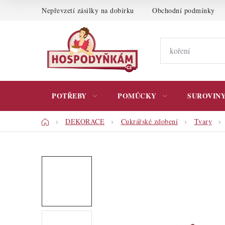
Přejít
Nepřevzetí zásilky na dobírku
Obchodní podmínky
na
obsah
POTŘEBY
POMŮCKY
SUROVIN
Domů
DEKORACE
Cukrářské zdobení
Tvary