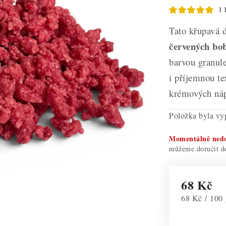
1 
Tato křupavá 
červených bob
barvou granul
i příjemnou te
krémových náp
Položka byla v
Momentálně ned
68 Kč
Měrná cena:
68 Kč / 100