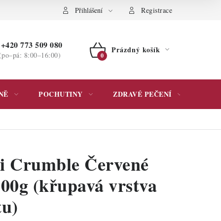
ochrany osobních údajů
Přihlášení
Registrace
+420 773 509 080
Prázdný košík
(po–pá: 8:00–16:00)
NÁKUPNÍ
KOŠÍK
NĚ
POCHUTINY
ZDRAVÉ PEČENÍ
DÁR
i Crumble Červené
100g (křupavá vrstva
tu)