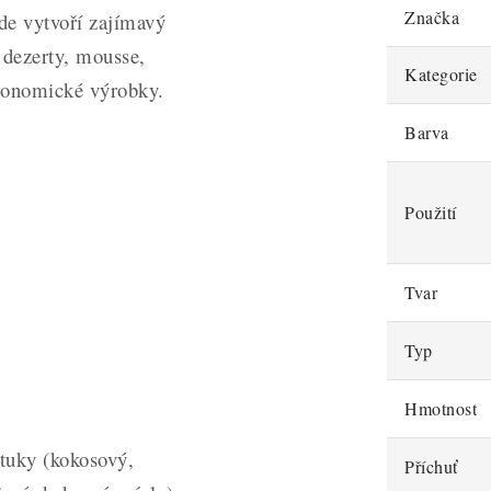
Značka
de vytvoří zajímavý
a dezerty, mousse,
Kategorie
tronomické výrobky.
Barva
Použití
Tvar
Typ
Hmotnost
 tuky (kokosový,
Příchuť