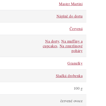
Master Martini
Náplně do dortu
Červená
Na dorty
,
Na muffiny a
cupcakes
,
Na zmrzlinové
poháry
Granulky
Sladká drobenka
100 g
červené ovoce