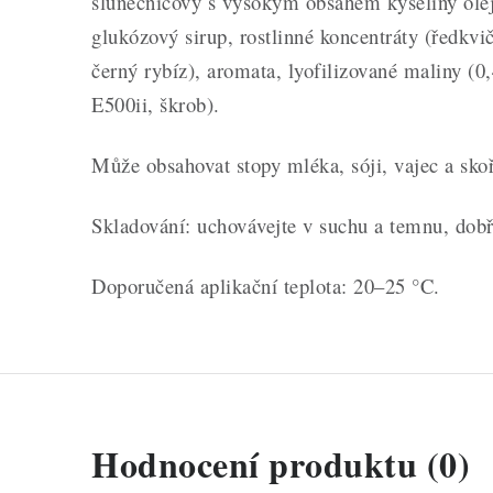
slunečnicový s vysokým obsahem kyseliny olej
glukózový sirup, rostlinné koncentráty (ředkvi
černý rybíz), aromata, lyofilizované maliny (0,
E500ii, škrob).
Může obsahovat stopy mléka, sóji, vajec a sko
Skladování: uchovávejte v suchu a temnu, dobř
Doporučená aplikační teplota: 20–25 °C.
V
Hodnocení produktu (0)