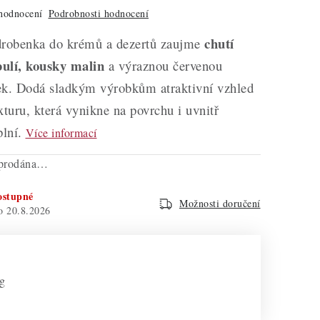
hodnocení
Podrobnosti hodnocení
chutí
drobenka do krémů a dezertů zaujme
ulí, kousky malin
a výraznou červenou
ek. Dodá sladkým výrobkům atraktivní vzhled
xturu, která vynikne na povrchu i uvnitř
lní.
Více informací
yprodána…
ostupné
Možnosti doručení
20.8.2026
 g