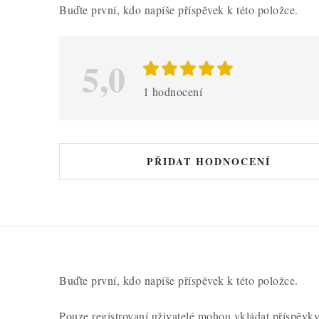
ý
Buďte první, kdo napíše příspěvek k této položce.
p
i
5,0
s
h
1 hodnocení
o
d
n
PŘIDAT HODNOCENÍ
o
c
e
n
í
Buďte první, kdo napíše příspěvek k této položce.
Pouze registrovaní uživatelé mohou vkládat příspěvk