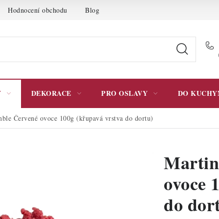
Hodnocení obchodu
Blog
Moje objednávka
Podmínky 
Y
DEKORACE
PRO OSLAVY
DO KUCHY
ble Červené ovoce 100g (křupavá vrstva do dortu)
Martin
ovoce 
do dor