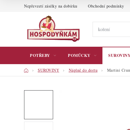
Přejít
Nepřevzetí zásilky na dobírku
Obchodní podmínky
na
obsah
POTŘEBY
POMŮCKY
SUROVIN
Domů
SUROVINY
Náplně do dortu
Martini Crum