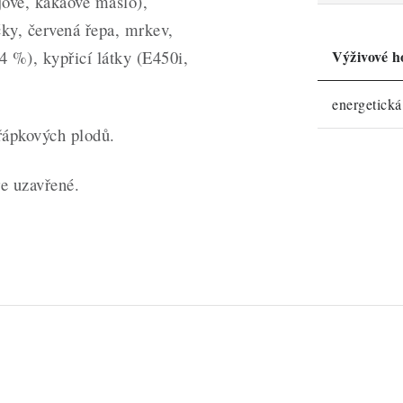
ové, kakaové máslo),
čky, červená řepa, mrkev,
4 %), kypřicí látky (E450i,
Výživové h
energetick
řápkových plodů.
e uzavřené.