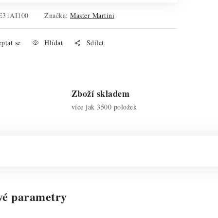
E31AI100
Značka:
Master Martini
ptat se
Hlídat
Sdílet
Zboží skladem
více jak 3500 položek
vé parametry