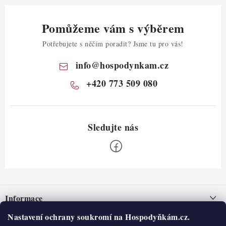
Pomůžeme vám s výběrem
Potřebujete s něčím poradit? Jsme tu pro vás!
info
@
hospodynkam.cz
+420 773 509 080
Z
á
Informace
p
a
Nastavení ochrany soukromí na Hospodyňkám.cz.
Nepřevzetí zásilky na dobírku
O nás