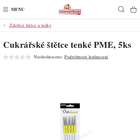
Přejít
Hleda
na
obsah
Zdobící štětce a tužky
POTŘEBY
Cukrářské štětce tenké PME, 5ks
POMŮCKY
Neohodnoceno
Podrobnosti hodnocení
SUROVINY
DEKORACE
PRO OSLAVY
DO KUCHYNĚ
POCHUTINY