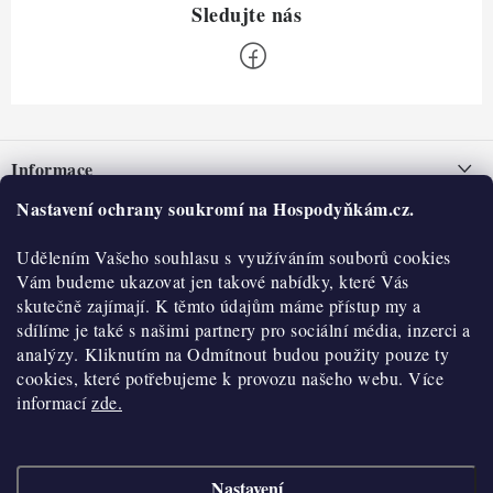
Z
á
Informace
p
a
Nastavení ochrany soukromí na Hospodyňkám.cz.
Nepřevzetí zásilky na dobírku
O nás
t
Obchodní podmínky
Udělením Vašeho souhlasu s využíváním souborů cookies
í
Historie
O nákupu
Vám budeme ukazovat jen takové nabídky, které Vás
Hodnocení obchodu
skutečně zajímají. K těmto údajům máme přístup my a
Kontakty
Reklamace a vratky
sdílíme je také s našimi partnery pro sociální média, inzerci a
Blog
analýzy. Kliknutím na Odmítnout budou použity pouze ty
cookies, které potřebujeme k provozu našeho webu. Více
Moje objednávka
Výdejní místa
informací
zde.
Podmínky ochrany osobních údajů
Cookies
Nastavení
Vydělávejte s námi