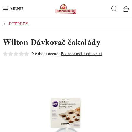
Přejít
Hleda
na
obsah
POTŘEBY
POTŘEBY
Wilton Dávkovač čokolády
POMŮCKY
Neohodnoceno
Podrobnosti hodnocení
SUROVINY
DEKORACE
PRO OSLAVY
DO KUCHYNĚ
POCHUTINY