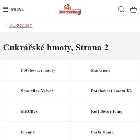
Přejít
Hleda
na
obsah
SUROVINY
POTŘEBY
POMŮCKY
Cukrářské hmoty
, Strana 2
SUROVINY
Potahovací hmoty
Marcipán
DEKORACE
Smartflex Velvet
Potahovací hmota K2
PRO OSLAVY
DO KUCHYNĚ
MECflex
Roll Decor Icing
POCHUTINY
Formix
Pasta Dama