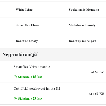
ZDRAVÉ PEČENÍ
White Icing
Sypká směs Montana
DÁRKOVÉ POUKAZY
TÉMATICKÉ PRODUKTY
Smartflex Flower
Modelovací hmoty
PROFI BALENÍ
Barevné hmoty
Barevný marcipán
NOVÉ ZBOŽÍ
Nejprodávanější
ZNAČKY
Smartflex Velvet mandle
86 Kč
od
Nepřevzetí zásilky na dobírku
Obchodní podmínky
(15 ks)
Skladem
Hodnocení obchodu
Blog
Moje objednávka
Cukrářská potahovací hmota K2
Podmínky ochrany osobních údajů
169 Kč
od
(23 ks)
Skladem