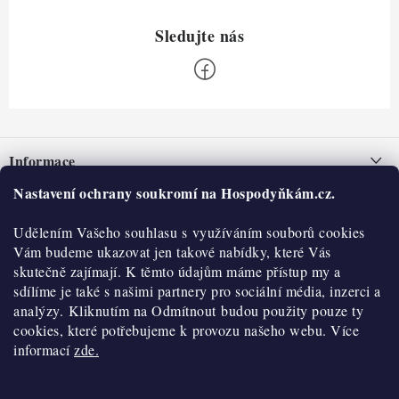
Z
á
Informace
p
a
Nastavení ochrany soukromí na Hospodyňkám.cz.
Nepřevzetí zásilky na dobírku
O nás
t
Obchodní podmínky
Udělením Vašeho souhlasu s využíváním souborů cookies
í
Historie
O nákupu
Vám budeme ukazovat jen takové nabídky, které Vás
Hodnocení obchodu
skutečně zajímají. K těmto údajům máme přístup my a
Kontakty
Reklamace a vratky
sdílíme je také s našimi partnery pro sociální média, inzerci a
Blog
analýzy. Kliknutím na Odmítnout budou použity pouze ty
cookies, které potřebujeme k provozu našeho webu. Více
Moje objednávka
Výdejní místa
informací
zde.
Podmínky ochrany osobních údajů
Cookies