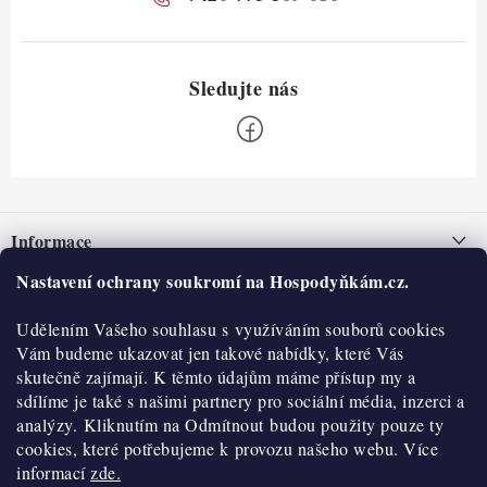
Z
á
Informace
p
a
Nastavení ochrany soukromí na Hospodyňkám.cz.
Nepřevzetí zásilky na dobírku
O nás
t
Obchodní podmínky
Udělením Vašeho souhlasu s využíváním souborů cookies
í
Historie
O nákupu
Vám budeme ukazovat jen takové nabídky, které Vás
Hodnocení obchodu
skutečně zajímají. K těmto údajům máme přístup my a
Kontakty
Reklamace a vratky
sdílíme je také s našimi partnery pro sociální média, inzerci a
Blog
analýzy. Kliknutím na Odmítnout budou použity pouze ty
cookies, které potřebujeme k provozu našeho webu. Více
Moje objednávka
Výdejní místa
informací
zde.