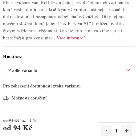
Představujeme vám Roll Decor Icing, revoluční modelovací hmotu,
která vašim dortům a cukrářským výtvorům dodá nejen vizuální
dokonalost, ale i nezapomenutelný chuťový zážitek. Díky jejímu
novému složení, které je nyní bez barviva E171, můžete tvořit s
čistým svědomím, vědomi si, že vaše dílo je nejen krásné, ale i
bezpečnější pro konzumaci.
Více informací
Hmotnost
Možnosti doručení
od 94 Kč
až –1 %
od
94 Kč
Měrná cena: