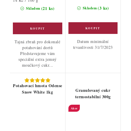
14 Kč / 100 g
cena:
(3 ks)
(21 ks)
Skladem
Skladem
Datum minimální
Tajná zbraň pro dokonalé
trvanlivosti 31/7/2023
potahování dortů
Představujeme vám
speciální extra jemný
moučkový cukr...
Potahovací hmota Odense
Granulovaný cukr
Snow White 1kg
termostabilní 300g
Akce