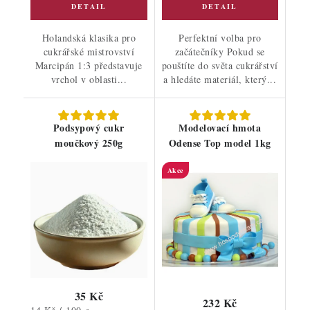
Holandská klasika pro
Perfektní volba pro
cukrářské mistrovství
začátečníky Pokud se
Marcipán 1:3 představuje
pouštíte do světa cukrářství
vrchol v oblasti...
a hledáte materiál, který...
Podsypový cukr
Modelovací hmota
moučkový 250g
Odense Top model 1kg
Akce
35 Kč
232 Kč
Měrná