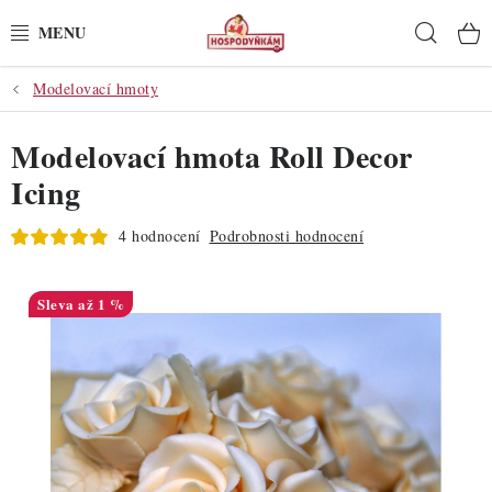
Přejít
Hleda
na
obsah
Modelovací hmoty
POTŘEBY
Modelovací hmota Roll Decor
POMŮCKY
Icing
SUROVINY
4 hodnocení
Podrobnosti hodnocení
DEKORACE
až 1 %
PRO OSLAVY
DO KUCHYNĚ
POCHUTINY