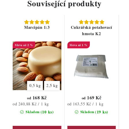
Související produkty
Marcipán 1:3
Cukrářská potahovací
hmota K2
až 2 %
až 1 %
0,5 kg
2,5 kg
168 Kč
169 Kč
od
od
Měrná
Měrná
od 240,88 Kč / 1 kg
od 163,55 Kč / 1 kg
cena:
cena:
(10 ks)
(19 ks)
Skladem
Skladem