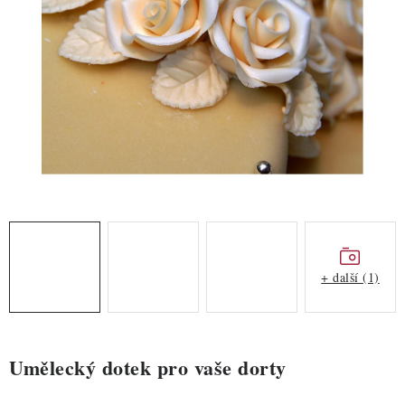
ZDRAVÉ PEČENÍ
DÁRKOVÉ POUKAZY
TÉMATICKÉ PRODUKTY
PROFI BALENÍ
NOVÉ ZBOŽÍ
ZNAČKY
+ další (1)
Nepřevzetí zásilky na dobírku
Obchodní podmínky
Hodnocení obchodu
Blog
Moje objednávka
Podmínky ochrany osobních údajů
Umělecký dotek pro vaše dorty