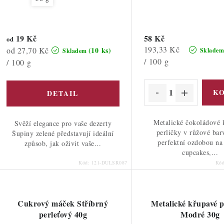
19 Kč
58 Kč
od
Měrná
193,33 Kč
Měrná
od 27,70 Kč
(10 ks)
Sklade
Skladem
cena:
/ 100 g
cena:
/ 100 g
Metalické čokoládové 
Svěží elegance pro vaše dezerty
perličky v růžové bar
Šupiny zelené představují ideální
perfektní ozdobou na 
způsob, jak oživit vaše...
cupcakes,...
Kód:
121-DULSR087
Kó
Cukrový máček Stříbrný
Metalické křupavé p
perleťový 40g
Modré 30g