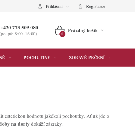
ochrany osobních údajů
Přihlášení
Registrace
+420 773 509 080
Prázdný košík
(po–pá: 8:00–16:00)
NÁKUPNÍ
KOŠÍK
NĚ
POCHUTINY
ZDRAVÉ PEČENÍ
DÁR
t estetickou hodnotu jakékoli pochoutky. Ať už jde o
doby na dorty
dokáží zázraky.