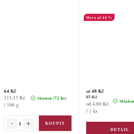
až 44 %
64 Kč
48 Kč
od
87 Kč
Měrná
213,33 Kč
(72 ks)
Skladem
Sklade
Měrná
od 4,80 Kč
cena:
/ 100 g
cena:
/ 1 ks