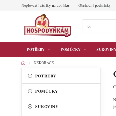
Přejít
Nepřevzetí zásilky na dobírku
Obchodní podmínky
na
obsah
POTŘEBY
POMŮCKY
SUROVIN
Domů
DEKORACE
P
K
Přeskočit
POTŘEBY
kategorie
a
o
C
t
s
POMŮCKY
e
t
N
g
SUROVINY
j
r
o