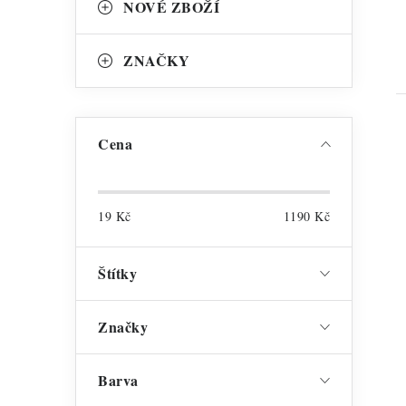
NOVÉ ZBOŽÍ
ZNAČKY
Cena
19
Kč
1190
Kč
i
Štítky
Značky
Barva