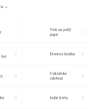
víc
Tisk na jedlý
r
papír
Dortová lízátka
list
Cukrářské
ky
zdobení
fer
Jedlé květy