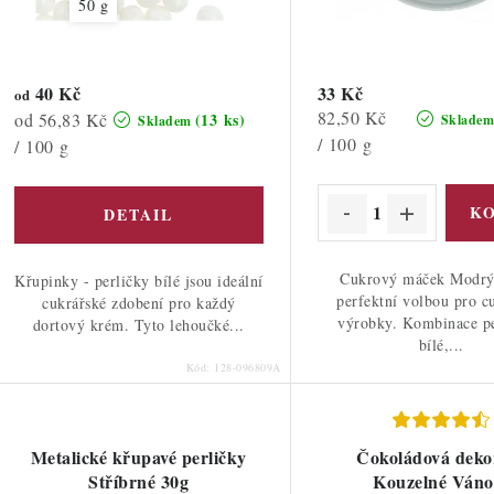
u
50 g
d
k
u
t
40 Kč
33 Kč
od
k
Měrná
82,50 Kč
Měrná
od 56,83 Kč
(13 ks)
Sklade
Skladem
ů
cena:
/ 100 g
cena:
/ 100 g
ů
Cukrový máček Modrý
Křupinky - perličky bílé jsou ideální
perfektní volbou pro c
cukrářské zdobení pro každý
výrobky. Kombinace pe
dortový krém. Tyto lehoučké...
bílé,...
Kód:
128-096809A
Metalické křupavé perličky
Čokoládová deko
Stříbrné 30g
Kouzelné Váno