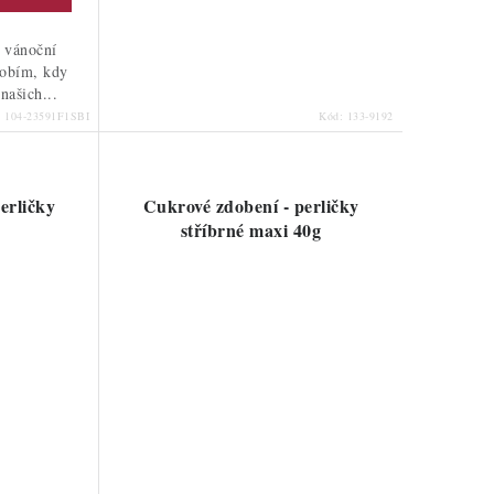
 vánoční
dobím, kdy
našich...
:
104-23591F1SBI
Kód:
133-9192
erličky
Cukrové zdobení - perličky
stříbrné maxi 40g