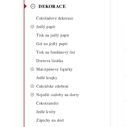
a
r
DEKORACE
n
i
Čokoládové dekorace
n
e
Jedlý papír
í
Tisk na jedlý papír
Gel na jedlý papír
p
Tisk na fondánový list
a
Dortová lízátka
n
Marcipánové figurky
Jedlé krajky
e
Cukrářské zdobení
l
Nejedlé ozdoby na dorty
Čokotransfer
Jedlé květy
Zápichy na dort