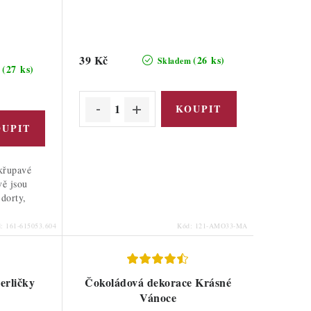
39 Kč
(26 ks)
Skladem
(27 ks)
m
křupavé
vě jsou
dorty,
d:
161-615053.604
Kód:
121-AMO33-MA
erličky
Čokoládová dekorace Krásné
Vánoce