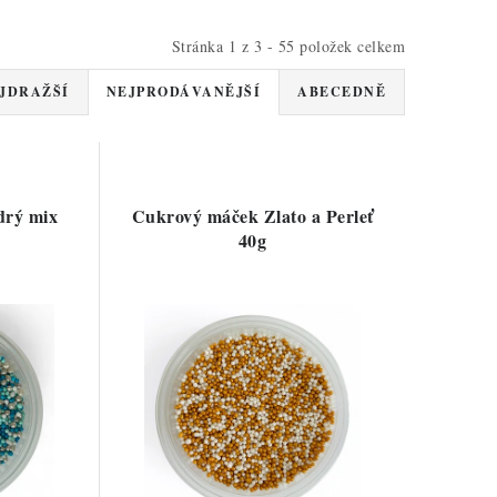
Stránka
1
z
3
-
55
položek celkem
JDRAŽŠÍ
NEJPRODÁVANĚJŠÍ
ABECEDNĚ
drý mix
Cukrový máček Zlato a Perleť
40g