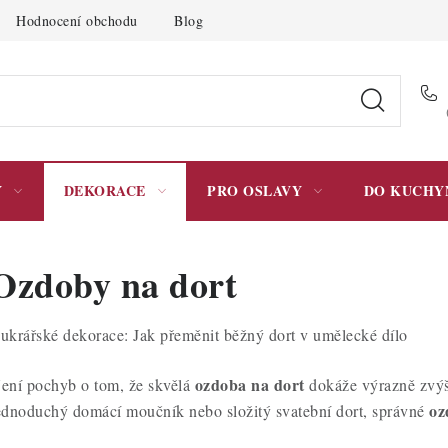
Hodnocení obchodu
Blog
Moje objednávka
Podmínky 
Y
DEKORACE
PRO OSLAVY
DO KUCHY
Ozdoby na dort
ukrářské dekorace: Jak přeměnit běžný dort v umělecké dílo
ozdoba na dort
ení pochyb o tom, že skvělá
dokáže výrazně zvýši
oz
ednoduchý domácí moučník nebo složitý svatební dort, správné