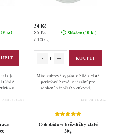
34 Kč
Měrná
85 Kč
(9 ks)
(10 ks)
m
Skladem
cena:
/ 100 g
 mix je
Mini cukrové sypání v bílé a zlaté
ukrářské
perleťové barvě je ideální pro
rleťově
zdobení vánočního cukroví,...
Kód:
161-60303
Kód:
161-64028ZP
race
Čokoládové hvězdičky zlaté
ce
30g