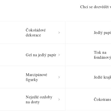
Chci se dozvědět 
Čokoládové
Jedlý papí
dekorace
Tisk na
Gel na jedlý papír
fondánový 
Marcipánové
Jedlé kraj
figurky
Nejedlé ozdoby
Čokotrans
na dorty