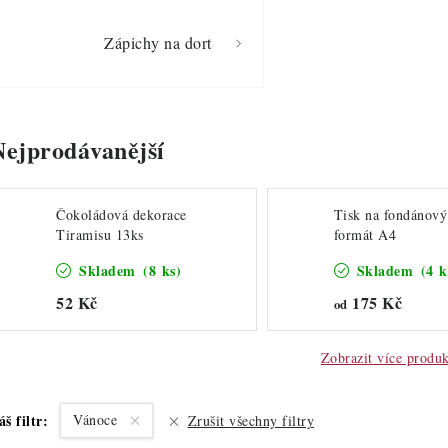
Zápichy na dort
Nejprodávanější
Čokoládová dekorace
Tisk na fondánový 
Tiramisu 13ks
formát A4
Skladem
(8 ks)
Skladem
(4 k
52 Kč
175 Kč
od
Zobrazit více produ
áš filtr:
Vánoce
Zrušit všechny filtry