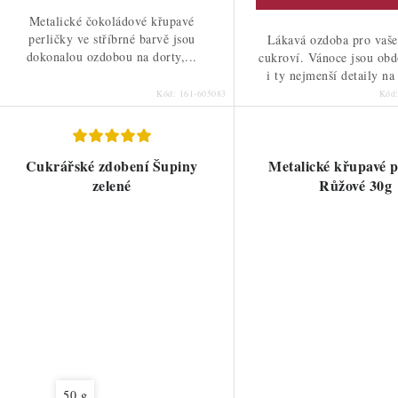
Metalické čokoládové křupavé
perličky ve stříbrné barvě jsou
Lákavá ozdoba pro vaše
dokonalou ozdobou na dorty,...
cukroví. Vánoce jsou ob
i ty nejmenší detaily na 
Kód:
161-605083
Kód
Cukrářské zdobení Šupiny
Metalické křupavé p
zelené
Růžové 30g
50 g