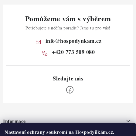
Pomůžeme vám s výběrem
Potřebujete s něčím poradit? Jsme tu pro vás!
info
@
hospodynkam.cz
+420 773 509 080
Z
á
Informace
p
a
Nastavení ochrany soukromí na Hospodyňkám.cz.
Nepřevzetí zásilky na dobírku