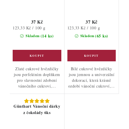
37 Kč
37 Kč
Měrná
Měrná
123,33 Kč / 100 g
123,33 Kč / 100 g
cena:
cena:
(14 ks)
(65 ks)
Skladem
Skladem
Zlaté cukrové hvězdičky
Bílé cukrové hvězdičky
jsou perfektním doplňkem
jsou jemnou a univerzální
pro slavnostní zdobení
dekorací, která krásně
vánočního cukroví,...
ozdobí vánoční cukroví,...
Günthart Vánoční dárky
z čokolády 6ks