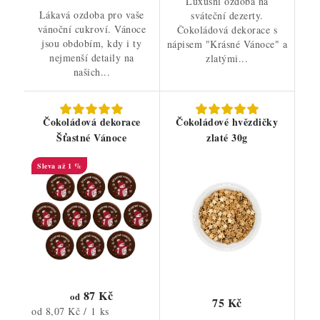
Luxusní ozdoba na
Lákavá ozdoba pro vaše
sváteční dezerty.
vánoční cukroví. Vánoce
Čokoládová dekorace s
jsou obdobím, kdy i ty
nápisem "Krásné Vánoce" a
nejmenší detaily na
zlatými...
našich...
Čokoládová dekorace
Čokoládové hvězdičky
Šťastné Vánoce
zlaté 30g
až 1 %
87 Kč
od
75 Kč
Měrná
od 8,07 Kč / 1 ks