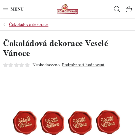
Přejít
Hleda
na
obsah
Čokoládové dekorace
POTŘEBY
Čokoládová dekorace Veselé
POMŮCKY
Vánoce
SUROVINY
Neohodnoceno
Podrobnosti hodnocení
DEKORACE
PRO OSLAVY
DO KUCHYNĚ
POCHUTINY