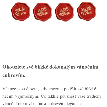
ZDRAVÉ PEČENÍ
DÁRKOVÉ POUKAZY
TÉMATICKÉ PRODUKTY
PROFI BALENÍ
NOVÉ ZBOŽÍ
ZNAČKY
Okouzlete své blízké dokonalým vánočním
cukrovím.
Nepřevzetí zásilky na dobírku
Obchodní podmínky
Hodnocení obchodu
Blog
Moje objednávka
Vánoce jsou časem, kdy chceme potěšit své blízké
Podmínky ochrany osobních údajů
něčím výjimečným. Co takhle povznést vaše tradiční
vánoční cukroví na novou úroveň elegance?