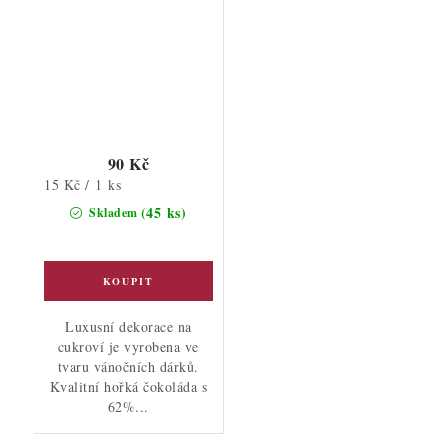
90 Kč
Měrná
15 Kč / 1 ks
cena:
(45 ks)
Skladem
Luxusní dekorace na
cukroví je vyrobena ve
tvaru vánočních dárků.
Kvalitní hořká čokoláda s
62%...