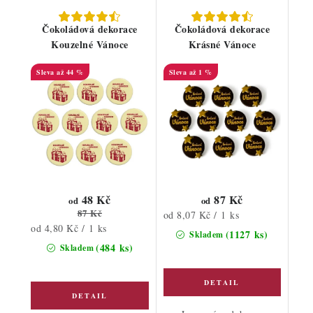
Čokoládová dekorace
Čokoládová dekorace
Kouzelné Vánoce
Krásné Vánoce
až 44 %
až 1 %
48 Kč
87 Kč
od
od
87 Kč
Měrná
od 8,07 Kč / 1 ks
Měrná
od 4,80 Kč / 1 ks
cena:
(1127 ks)
Skladem
cena:
(484 ks)
Skladem