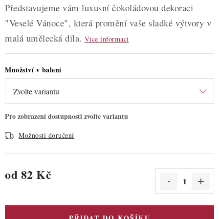
Představujeme vám luxusní čokoládovou dekoraci
"Veselé Vánoce", která promění vaše sladké výtvory v
malá umělecká díla.
Více informací
Množství v balení
Možnosti doručení
od
82 Kč
Měrná cena:
PŘIDAT DO KOŠÍKU