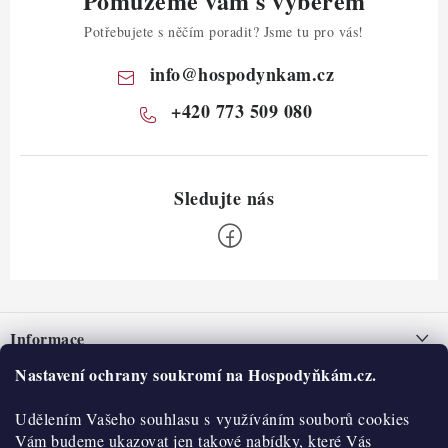
Pomůžeme vám s výběrem
Potřebujete s něčím poradit? Jsme tu pro vás!
info
@
hospodynkam.cz
+420 773 509 080
Z
á
Informace
p
a
Nastavení ochrany soukromí na Hospodyňkám.cz.
Nepřevzetí zásilky na dobírku
O nás
t
Obchodní podmínky
Udělením Vašeho souhlasu s využíváním souborů cookies
í
Historie
O nákupu
Vám budeme ukazovat jen takové nabídky, které Vás