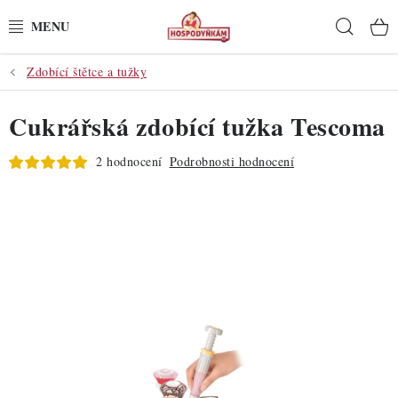
Přejít
Hleda
na
obsah
Zdobící štětce a tužky
POTŘEBY
Cukrářská zdobící tužka Tescoma
POMŮCKY
2 hodnocení
Podrobnosti hodnocení
SUROVINY
DEKORACE
PRO OSLAVY
DO KUCHYNĚ
POCHUTINY