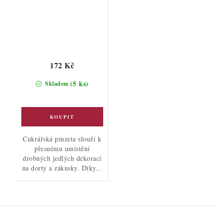
172 Kč
(5 ks)
Skladem
Cukrářská pinzeta slouží k
přesnému umístění
drobných jedlých dekorací
na dorty a zákusky. Díky...