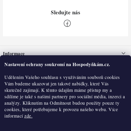
Z
á
Informace
p
a
Nastavení ochrany soukromí na Hospodyňkám.cz.
Nepřevzetí zásilky na dobírku
O nás
t
Obchodní podmínky
Udělením Vašeho souhlasu s využíváním souborů cookies
í
Historie
O nákupu
Vám budeme ukazovat jen takové nabídky, které Vás
Hodnocení obchodu
skutečně zajímají. K těmto údajům máme přístup my a
Kontakty
Reklamace a vratky
sdílíme je také s našimi partnery pro sociální média, inzerci a
Blog
analýzy. Kliknutím na Odmítnout budou použity pouze ty
cookies, které potřebujeme k provozu našeho webu. Více
Moje objednávka
Výdejní místa
informací
zde.
Podmínky ochrany osobních údajů
Cookies