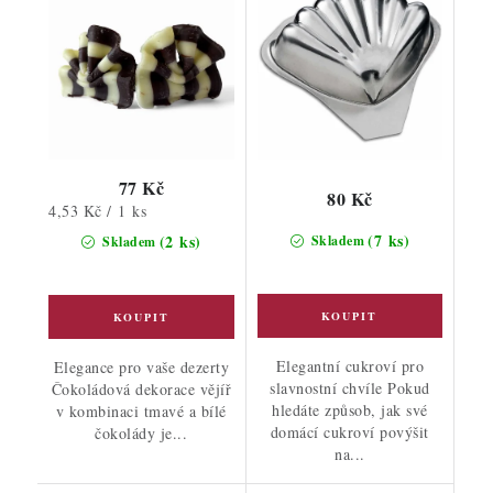
77 Kč
80 Kč
Měrná
4,53 Kč / 1 ks
cena:
(7 ks)
(2 ks)
Skladem
Skladem
Elegantní cukroví pro
Elegance pro vaše dezerty
slavnostní chvíle Pokud
Čokoládová dekorace vějíř
hledáte způsob, jak své
v kombinaci tmavé a bílé
domácí cukroví povýšit
čokolády je...
na...