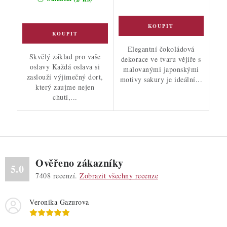
Elegantní čokoládová
Skvělý základ pro vaše
dekorace ve tvaru vějíře s
oslavy Každá oslava si
malovanými japonskými
zaslouží výjimečný dort,
motivy sakury je ideální...
který zaujme nejen
chutí,...
Ověřeno zákazníky
5.0
7408
recenzí.
Zobrazit všechny recenze
Veronika Gazurova