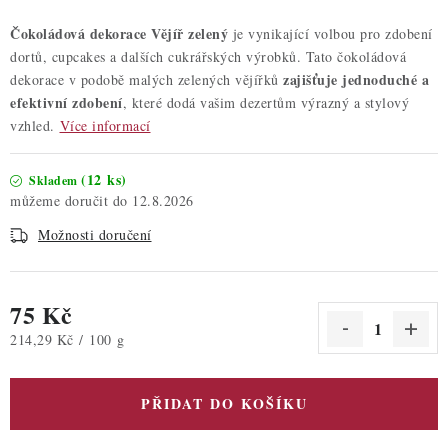
Čokoládová dekorace Vějíř zelený
je vynikající volbou pro zdobení
dortů, cupcakes a dalších cukrářských výrobků. Tato čokoládová
zajišťuje jednoduché a
dekorace v podobě malých zelených vějířků
efektivní zdobení
, které dodá vašim dezertům výrazný a stylový
vzhled.
Více informací
(12 ks)
Skladem
12.8.2026
Možnosti doručení
75 Kč
Měrná cena:
214,29 Kč / 100 g
PŘIDAT DO KOŠÍKU