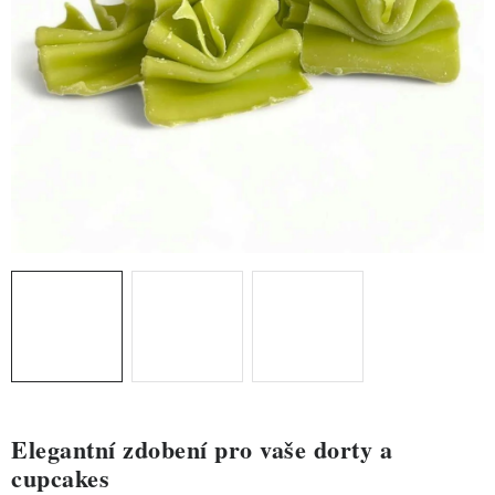
ZDRAVÉ PEČENÍ
DÁRKOVÉ POUKAZY
TÉMATICKÉ PRODUKTY
PROFI BALENÍ
NOVÉ ZBOŽÍ
ZNAČKY
Nepřevzetí zásilky na dobírku
Obchodní podmínky
Hodnocení obchodu
Blog
Moje objednávka
Podmínky ochrany osobních údajů
Elegantní zdobení pro vaše dorty a
cupcakes