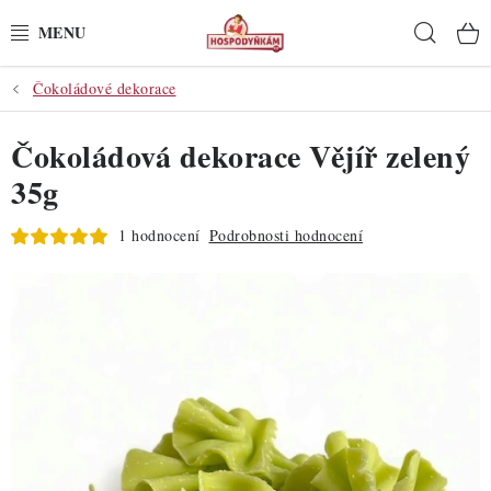
Přejít
Hleda
na
obsah
Čokoládové dekorace
POTŘEBY
Čokoládová dekorace Vějíř zelený
POMŮCKY
35g
SUROVINY
1 hodnocení
Podrobnosti hodnocení
DEKORACE
PRO OSLAVY
DO KUCHYNĚ
POCHUTINY