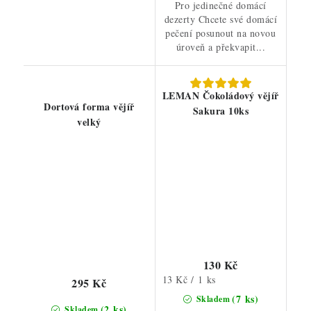
Pro jedinečné domácí
dezerty Chcete své domácí
pečení posunout na novou
úroveň a překvapit...
LEMAN Čokoládový vějíř
Dortová forma vějíř
Sakura 10ks
velký
130 Kč
Měrná
13 Kč / 1 ks
295 Kč
cena:
(7 ks)
Skladem
(2 ks)
Skladem