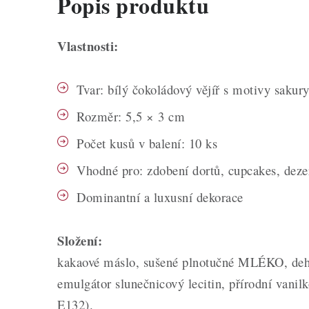
Popis produktu
Vlastnosti:
Tvar: bílý čokoládový vějíř s motivy sakur
Rozměr: 5,5 × 3 cm
Počet kusů v balení: 10 ks
Vhodné pro: zdobení dortů, cupcakes, deze
Dominantní a luxusní dekorace
Složení:
kakaové máslo, sušené plnotučné MLÉKO, d
emulgátor slunečnicový lecitin, přírodní vanil
E132).