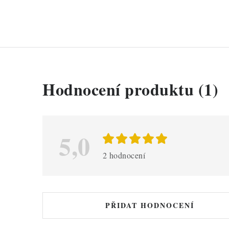
V
Hodnocení produktu (1)
ý
p
i
5,0
s
2 hodnocení
h
o
d
PŘIDAT HODNOCENÍ
n