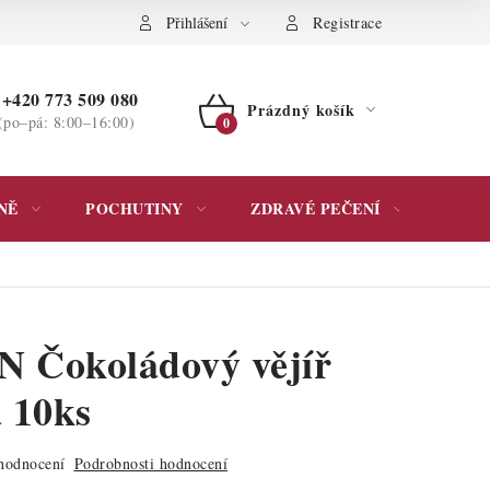
ochrany osobních údajů
Přihlášení
Registrace
+420 773 509 080
Prázdný košík
(po–pá: 8:00–16:00)
NÁKUPNÍ
KOŠÍK
NĚ
POCHUTINY
ZDRAVÉ PEČENÍ
DÁR
 Čokoládový vějíř
 10ks
hodnocení
Podrobnosti hodnocení