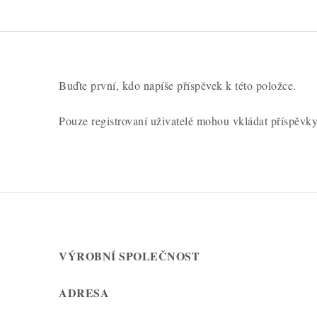
o
c
e
n
Buďte první, kdo napíše příspěvek k této položce.
í
Pouze registrovaní uživatelé mohou vkládat příspěvk
VÝROBNÍ SPOLEČNOST
ADRESA