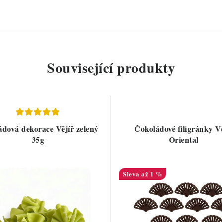
Související produkty
dová dekorace Vějíř zelený
Čokoládové filigránky V
35g
Oriental
až 1 %