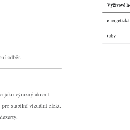
Výživové h
energetick
tuky
ní odběr.
e jako výrazný akcent.
ro stabilní vizuální efekt.
dezerty.