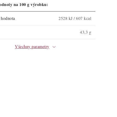
odnoty na 100 g výrobku:
á hodnota
2528 kJ / 607 kcal
43,3 g
Všechny parametry