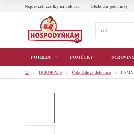
Přejít
Nepřevzetí zásilky na dobírku
Obchodní podmínky
na
obsah
POTŘEBY
POMŮCKY
SUROVIN
Domů
DEKORACE
Čokoládové dekorace
LEMAN 