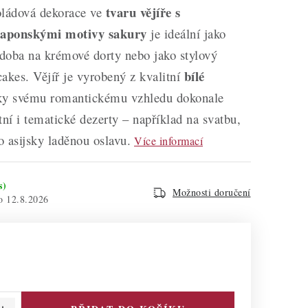
tvaru vějíře s
oládová dekorace ve
aponskými motivy sakury
je ideální jako
doba na krémové dorty nebo jako stylový
bílé
akes. Vějíř je vyrobený z kvalitní
ky svému romantickému vzhledu dokonale
tní i tematické dezerty – například na svatbu,
 asijsky laděnou oslavu.
Více informací
s)
Možnosti doručení
12.8.2026