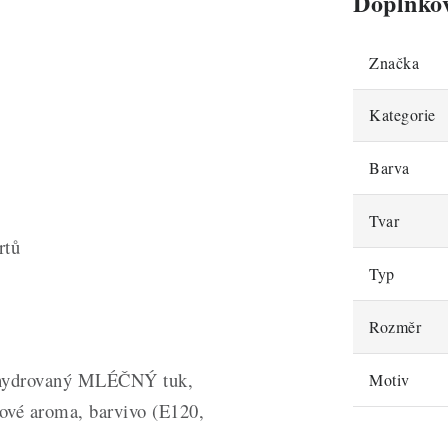
Doplňko
Značka
Kategorie
y
Barva
Tvar
rtů
Typ
Rozměr
ehydrovaný MLÉČNÝ tuk,
Motiv
kové aroma, barvivo (E120,