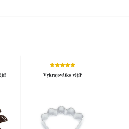
ějíř
Vykrajovátko vějíř