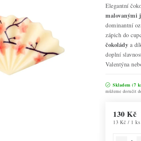
Elegantní čok
malovanými j
dominantní oz
zápich do cupc
čokolády
a dí
doplní slavnos
Valentýna nebo
Skladem
(7 k
130 Kč
Měrná cena:
13 Kč / 1 ks