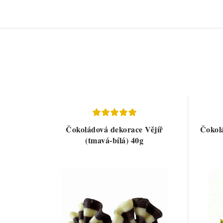
Čokoládová dekorace Vějíř
Čokolá
(tmavá-bílá) 40g