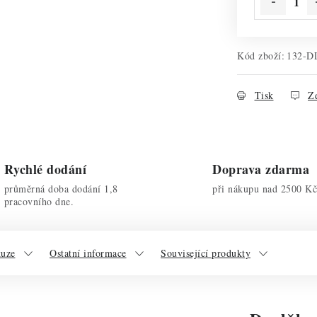
Kód zboží:
132-D
Tisk
Ze
Rychlé dodání
Doprava zdarma
průměrná doba dodání 1,8
při nákupu nad 2500 Kč
pracovního dne.
kuze
Ostatní informace
Související produkty