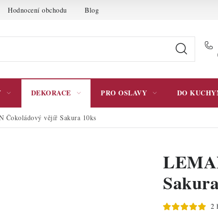
Hodnocení obchodu
Blog
Moje objednávka
Podmínky 
Y
DEKORACE
PRO OSLAVY
DO KUCHY
Čokoládový vějíř Sakura 10ks
LEMAN
Sakura
2 