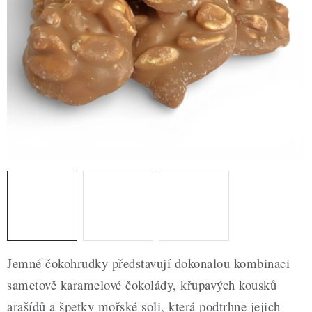
ZDRAVÉ PEČENÍ
DÁRKOVÉ POUKAZY
TÉMATICKÉ PRODUKTY
PROFI BALENÍ
NOVÉ ZBOŽÍ
ZNAČKY
Nepřevzetí zásilky na dobírku
Obchodní podmínky
Hodnocení obchodu
Blog
Moje objednávka
Jemné čokohrudky představují dokonalou kombinaci
Podmínky ochrany osobních údajů
sametově karamelové čokolády, křupavých kousků
arašídů a špetky mořské soli, která podtrhne jejich