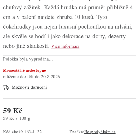
chuťový zážitek. Každá hrudka má průměr přibližně 4
cm a v balení najdete zhruba 10 kusů. Tyto
čokohrudky jsou nejen luxusní pochoutkou na mlsání,
ale skvěle se hodí i jako dekorace na dorty, dezerty
nebo jiné sladkosti.
Více informací
Položka byla vyprodána…
Momentálně nedostupné
20.8.2026
Možnosti doručení
59 Kč
Měrná cena:
59 Kč / 100 g
Kód zboží:
163-1122
Značka:
Hospodyňkám.cz