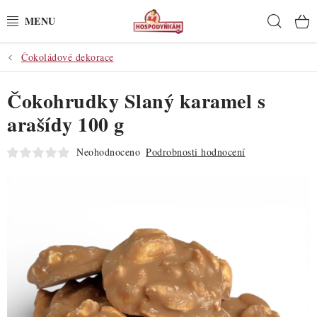
Přejít
Hleda
na
obsah
Čokoládové dekorace
POTŘEBY
Čokohrudky Slaný karamel s
POMŮCKY
arašídy 100 g
SUROVINY
Neohodnoceno
Podrobnosti hodnocení
DEKORACE
PRO OSLAVY
DO KUCHYNĚ
POCHUTINY