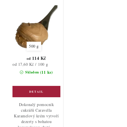
500 g
114 Kč
od
Měrná
od 17,60 Kč / 100 g
cena:
(11 ks)
Skladem
Dokonalý pomocník
cukrářů Caravella
Karamelový krém vytvoří
dezerty s bohatou