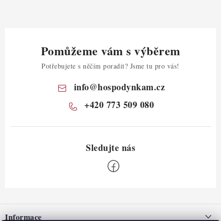
Pomůžeme vám s výběrem
Potřebujete s něčím poradit? Jsme tu pro vás!
info
@
hospodynkam.cz
+420 773 509 080
Z
á
Informace