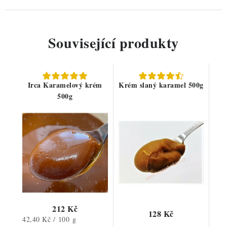
Související produkty
Irca Karamelový krém
Krém slaný karamel 500g
500g
212 Kč
128 Kč
Měrná
42,40 Kč / 100 g