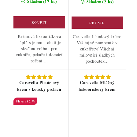
(17 ks)
(2 ks)
Skladem
Skladem
Krémová lískooříšková
Caravella Jahodový krém:
náplň s jemnou chutí je
Váš tajný pomocník v
skvělou volbou pro
cukrářství Všichni
cukráře, pekaře i domácí
milovníci sladkých
pečení....
pochoutek...
Caravella Pistáciový
Caravella Mléčný
krém s kousky pistácií
lískooříškový krém
až 2 %