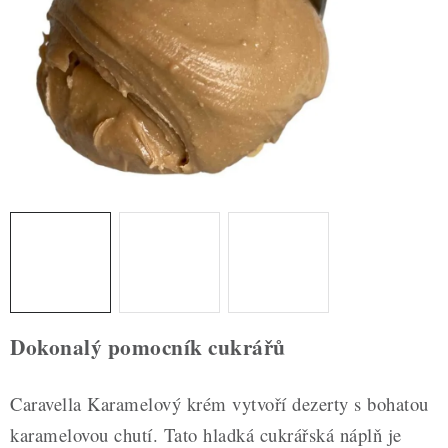
ZDRAVÉ PEČENÍ
DÁRKOVÉ POUKAZY
TÉMATICKÉ PRODUKTY
PROFI BALENÍ
NOVÉ ZBOŽÍ
ZNAČKY
Nepřevzetí zásilky na dobírku
Obchodní podmínky
Dokonalý pomocník cukrářů
Hodnocení obchodu
Blog
Moje objednávka
Podmínky ochrany osobních údajů
Caravella Karamelový krém vytvoří dezerty s bohatou
karamelovou chutí. Tato hladká cukrářská náplň je