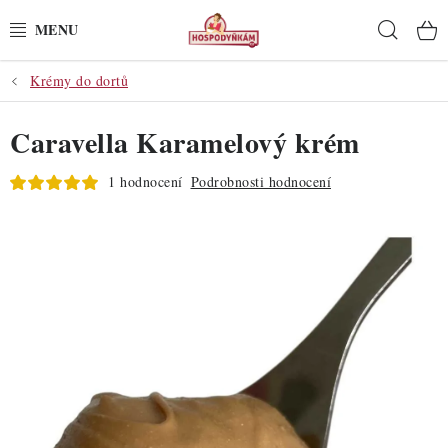
Přejít
Hleda
na
obsah
Krémy do dortů
POTŘEBY
Caravella Karamelový krém
POMŮCKY
1 hodnocení
Podrobnosti hodnocení
SUROVINY
DEKORACE
PRO OSLAVY
DO KUCHYNĚ
POCHUTINY