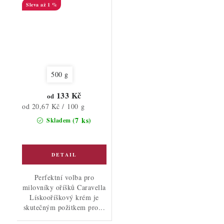
až 1 %
500 g
133 Kč
od
Měrná
od 20,67 Kč / 100 g
cena:
(7 ks)
Skladem
Perfektní volba pro
milovníky oříšků Caravella
Lískooříškový krém je
skutečným požitkem pro...