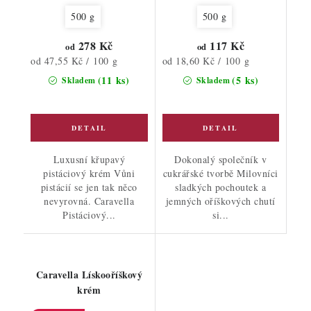
500 g
500 g
278 Kč
117 Kč
od
od
Měrná
Měrná
od 47,55 Kč / 100 g
od 18,60 Kč / 100 g
cena:
cena:
(11 ks)
(5 ks)
Skladem
Skladem
Luxusní křupavý
Dokonalý společník v
pistáciový krém Vůni
cukrářské tvorbě Milovníci
pistácií se jen tak něco
sladkých pochoutek a
nevyrovná. Caravella
jemných oříškových chutí
Pistáciový...
si...
Caravella Lískooříškový
krém