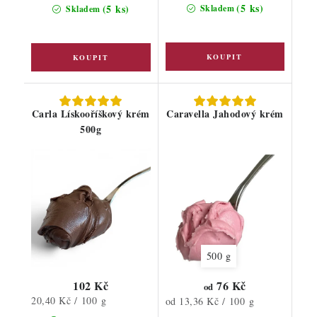
cena:
(5 ks)
(5 ks)
Skladem
Skladem
Carla Lískooříškový krém
Caravella Jahodový krém
500g
500 g
102 Kč
76 Kč
od
Měrná
20,40 Kč / 100 g
Měrná
od 13,36 Kč / 100 g
cena:
cena: