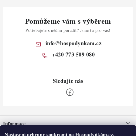
Pomůžeme vám s výběrem
Potřebujete s něčím poradit? Jsme tu pro vás!
info
@
hospodynkam.cz
+420 773 509 080
Z
á
Informace
p
a
Nastavení ochrany soukromí na Hospodyňkám.cz.
Nepřevzetí zásilky na dobírku